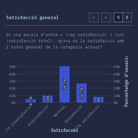
Satisfacció general
%
Σ
En una escala d'entre u (cap satisfacció) i cinc
(satisfacció total), quina és la satisfacció amb
l'estat general de la categoria actual?
Percentatge d'usuaris
50%
50%
40%
40%
30%
50.5%
50.5%
30%
20%
20%
26.7%
26.7%
10%
10%
10%
10%
4.7%
4.7%
8%
8%
0%
0%
Molta insatisfacció
Insatisfacció
Neutral
Satisfacció
Molta satisfacció
Satisfacció