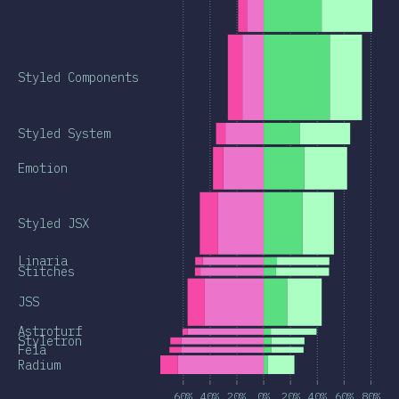
Styled Components
Styled System
Emotion
Styled JSX
Linaria
Stitches
JSS
Astroturf
Styletron
Fela
Radium
60%
40%
20%
0%
20%
40%
60%
80%