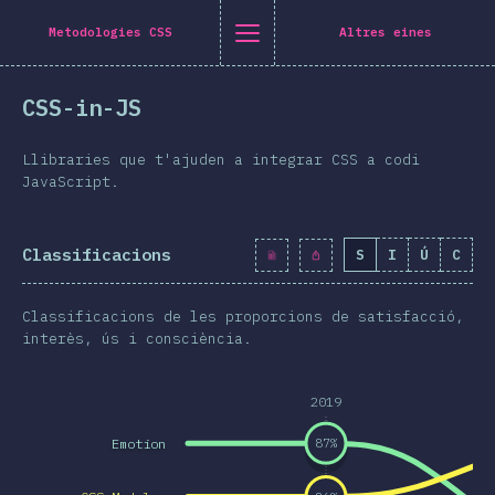
Navigated to [ca-ES] general.title
[ca-ES] general.title
[ca-ES] general.back_to_intro
[ca-ES] general.close_nav
Metodologies CSS
Altres eines
atalà
CSS-in-JS
roducció
eix-ho a Twitter
mparteix-ho a Facebook
Comparteix-ho a LinkedIn
Comparteix-ho per correu electrònic
Llibraries que t'ajuden a integrar CSS a codi
marreta
JavaScript.
ografia
Classificacions
S
I
Ú
C
erístiques
isseny
Classificacions de les proporcions de satisfacció,
s i gràfics
interès, ús i consciència.
eraccions
2019
pografia
Emotion
87
%
i transformacions
a Queries