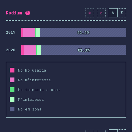
Radium
%
Σ
Percentatge completat:
80.6
%
(
9264
)
2019
82.2%
82.2%
2020
81.3%
81.3%
No ho usaria
No m'interessa
Ho tornaria a usar
M'interessa
No em sona