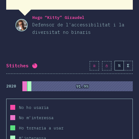
Hugo “Kitty” Giraudel
Defensor de l'accessibilitat i la
diversitat no binaris
Stitches
%
Σ
Percentatge completat:
80.7
%
(
9270
)
2020
91.9%
91.9%
No ho usaria
No m'interessa
Ho tornaria a usar
M'interessa