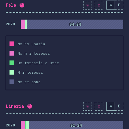
Fela
%
Σ
Percentatge completat:
80.8
%
(
9284
)
2020
94.2%
94.2%
No ho usaria
No m'interessa
Ho tornaria a usar
M'interessa
No em sona
Linaria
%
Σ
Percentatge completat:
80.7
%
(
9277
)
2020
92.2%
92.2%