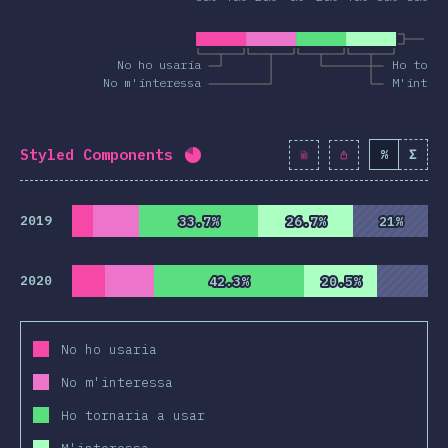
Co
No ho usaria
Ho torn
No m'interessa
M'intere
Styled Components
%
Σ
Percentatge completat:
80.5
%
2019
33.7%
33.7%
26.7%
26.7%
21%
21%
2020
42.3%
42.3%
20.5%
20.5%
No ho usaria
No m'interessa
Ho tornaria a usar