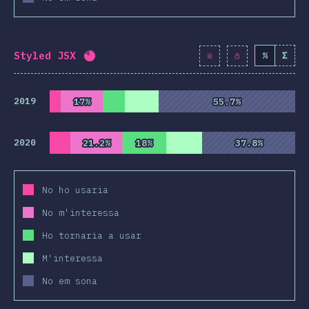
Styled JSX
%
Σ
Percentatge completat:
80.8
%
(
9282
)
2019
17%
17%
55.7%
55.7%
2020
21.2%
21.2%
18%
18%
37.8%
37.8%
No ho usaria
No m'interessa
Ho tornaria a usar
M'interessa
No em sona