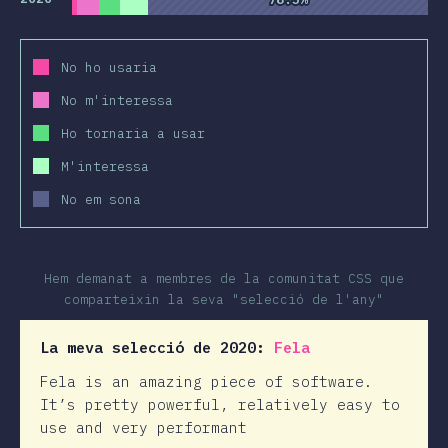
No ho usaria
No m'interessa
Ho tornaria a usar
M'interessa
No em sona
Hem demanat a membres de la comunitat CSS que
comparteixin la seva "selecció de l'any"
La meva selecció de 2020:
Fela
Fela is an amazing piece of software.
It’s pretty powerful, relatively easy to
use and very performant