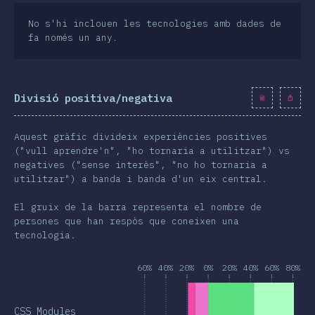
No s'hi inclouen les tecnologies amb dades de
fa només un any.
Divisió positiva/negativa
Aquest gràfic divideix experiències positives
("vull aprendre'n", "ho tornaria a utilitzar") vs
negatives ("sense interès", "no ho tornaria a
utilitzar") a banda i banda d'un eix central.
El gruix de la barra representa el nombre de
persones que han respòs que coneixen una
tecnologia.
60%
40%
20%
0%
20%
40%
60%
80%
CSS Modules