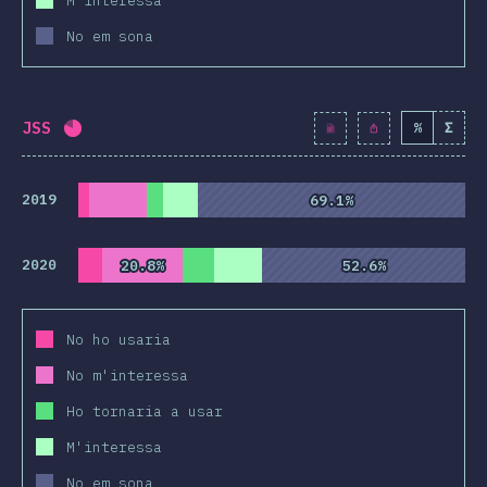
M'interessa
No em sona
JSS
%
Σ
Percentatge completat:
80.6
%
(
9267
)
2019
69.1%
69.1%
2020
20.8%
20.8%
52.6%
52.6%
No ho usaria
No m'interessa
Ho tornaria a usar
M'interessa
No em sona