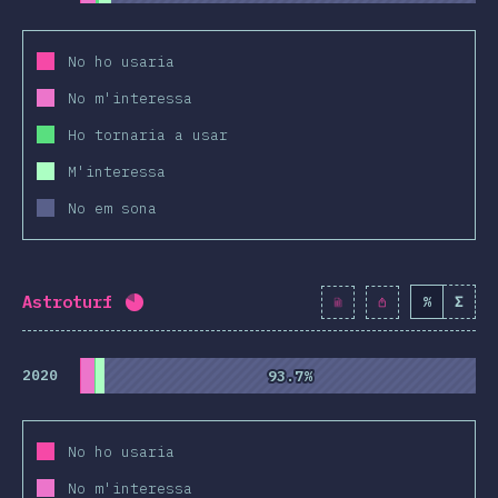
No ho usaria
No m'interessa
Ho tornaria a usar
M'interessa
No em sona
Astroturf
%
Σ
Percentatge completat:
80.7
%
(
9271
)
2020
93.7%
93.7%
No ho usaria
No m'interessa