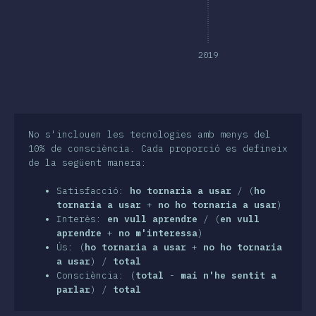
nclusió
2019
No s'inclouen les tecnologies amb menys del
10% de consciència. Cada proporció es defineix
de la següent manera:
Satisfacció:
ho tornaria a usar
/ (
ho
tornaria a usar
+
no ho tornaria a usar
)
Interès:
en vull aprendre
/ (
en vull
aprendre
+
no m'interessa
)
Ús: (
ho tornaria a usar
+
no ho tornaria
a usar
) /
total
Consciència: (
total
-
mai n'he sentit a
parlar
) /
total