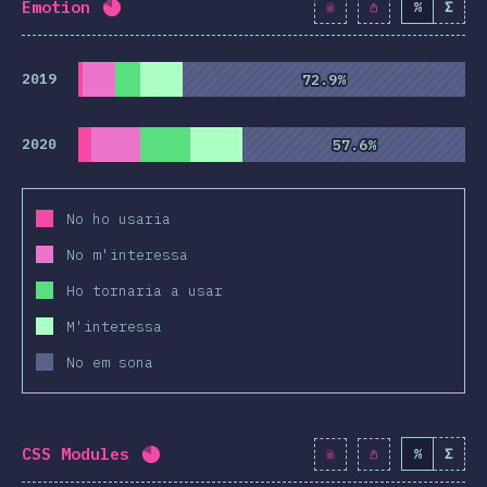
Emotion
%
Σ
Percentatge completat:
80.8
%
(
9281
)
2019
72.9%
72.9%
2020
57.6%
57.6%
No ho usaria
No m'interessa
Ho tornaria a usar
M'interessa
No em sona
CSS Modules
%
Σ
Percentatge completat:
80.9
%
(
9293
)