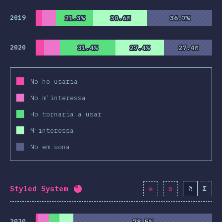
2019
21.3%
21.3%
30.6%
30.6%
36.7%
36.7%
2020
31.4%
31.4%
27.4%
27.4%
27.4%
27.4%
No ho usaria
No m'interessa
Ho tornaria a usar
M'interessa
No em sona
Styled System
%
Σ
Percentatge completat:
80.6
%
(
926
2020
78.5%
78.5%