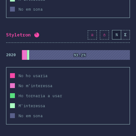
No em sona
Styletron
%
Σ
Percentatge completat:
80.8
%
(
9281
)
2020
93.2%
93.2%
No ho usaria
No m'interessa
Ho tornaria a usar
M'interessa
No em sona