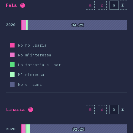
Fela
%
Σ
Percentatge completat:
80.8
%
(
9284
)
2020
94.2%
94.2%
No ho usaria
No m'interessa
Ho tornaria a usar
M'interessa
No em sona
Linaria
%
Σ
Percentatge completat:
80.7
%
(
9277
)
2020
92.2%
92.2%