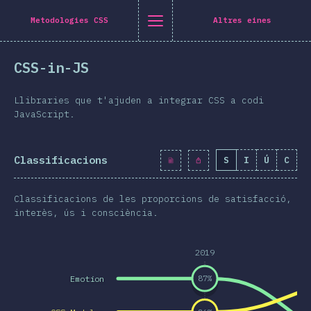
Navigated to [ca-ES] general.title
[ca-ES] general.title
[ca-ES] general.back_to_intro
[ca-ES] general.close_nav
Metodologies CSS
Altres eines
atalà
CSS-in-JS
roducció
eix-ho a Twitter
mparteix-ho a Facebook
Comparteix-ho a LinkedIn
Comparteix-ho per correu electrònic
Llibraries que t'ajuden a integrar CSS a codi
marreta
JavaScript.
ografia
Classificacions
S
I
Ú
C
erístiques
isseny
Classificacions de les proporcions de satisfacció,
s i gràfics
interès, ús i consciència.
eraccions
2019
pografia
Emotion
87
%
i transformacions
a Queries