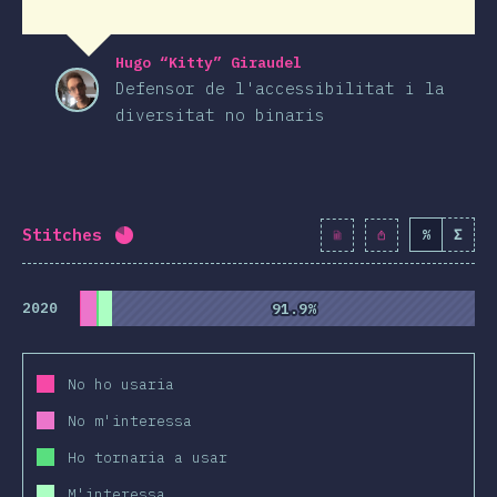
Hugo “Kitty” Giraudel
Defensor de l'accessibilitat i la
diversitat no binaris
Stitches
%
Σ
Percentatge completat:
80.7
%
(
9270
)
2020
91.9%
91.9%
No ho usaria
No m'interessa
Ho tornaria a usar
M'interessa