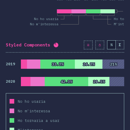
Co
No ho usaria
Ho torn
No m'interessa
M'intere
Styled Components
%
Σ
Percentatge completat:
80.5
%
2019
33.7%
33.7%
26.7%
26.7%
21%
21%
2020
42.3%
42.3%
20.5%
20.5%
No ho usaria
No m'interessa
Ho tornaria a usar