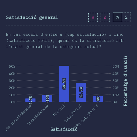
Satisfacció general
%
Σ
En una escala d'entre u (cap satisfacció) i cinc
(satisfacció total), quina és la satisfacció amb
l'estat general de la categoria actual?
Percentatge d'usuaris
50%
50%
40%
40%
30%
50.5%
50.5%
30%
20%
20%
26.7%
26.7%
10%
10%
10%
10%
4.7%
4.7%
8%
8%
0%
0%
Molta insatisfacció
Insatisfacció
Neutral
Satisfacció
Molta satisfacció
Satisfacció