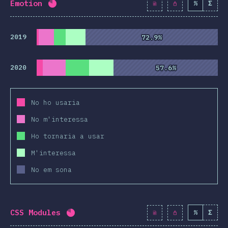
Emotion
%
Σ
Percentatge completat:
80.8
%
(
9281
)
2019
72.9%
72.9%
2020
57.6%
57.6%
No ho usaria
No m'interessa
Ho tornaria a usar
M'interessa
No em sona
CSS Modules
%
Σ
Percentatge completat:
80.9
%
(
9293
)