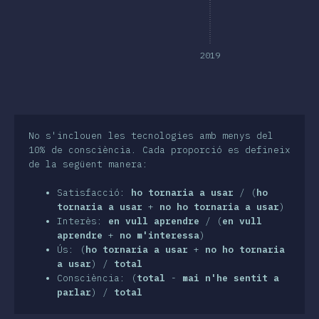
nclusió
2019
No s'inclouen les tecnologies amb menys del
10% de consciència. Cada proporció es defineix
de la següent manera:
Satisfacció:
ho tornaria a usar
/ (
ho
tornaria a usar
+
no ho tornaria a usar
)
Interès:
en vull aprendre
/ (
en vull
aprendre
+
no m'interessa
)
Ús: (
ho tornaria a usar
+
no ho tornaria
a usar
) /
total
Consciència: (
total
-
mai n'he sentit a
parlar
) /
total