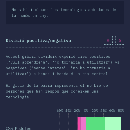
No s'hi inclouen les tecnologies amb dades de
fa només un any.
Divisió positiva/negativa
Aquest gràfic divideix experiències positives
("vull aprendre'n", "ho tornaria a utilitzar") vs
negatives ("sense interès", "no ho tornaria a
utilitzar") a banda i banda d'un eix central.
El gruix de la barra representa el nombre de
persones que han respòs que coneixen una
tecnologia.
60%
40%
20%
0%
20%
40%
60%
80%
CSS Modules