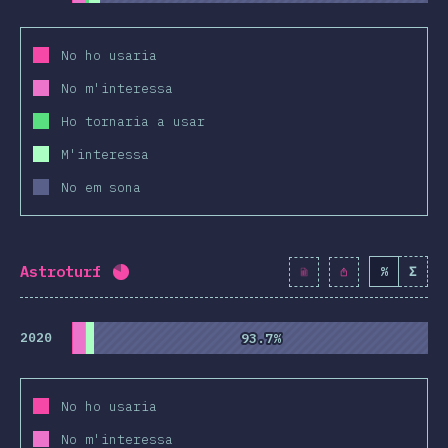
No ho usaria
No m'interessa
Ho tornaria a usar
M'interessa
No em sona
Astroturf
%
Σ
Percentatge completat:
80.7
%
(
9271
)
2020
93.7%
93.7%
No ho usaria
No m'interessa