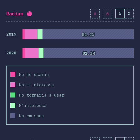
Radium
%
Σ
Percentatge completat:
80.6
%
(
9264
)
2019
82.2%
82.2%
2020
81.3%
81.3%
No ho usaria
No m'interessa
Ho tornaria a usar
M'interessa
No em sona