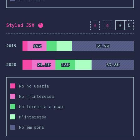
Styled JSX
%
Σ
Percentatge completat:
80.8
%
(
9282
)
2019
17%
17%
55.7%
55.7%
2020
21.2%
21.2%
18%
18%
37.8%
37.8%
No ho usaria
No m'interessa
Ho tornaria a usar
M'interessa
No em sona