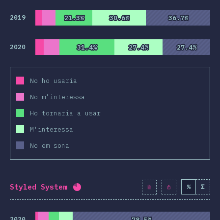
2019
21.3%
21.3%
30.6%
30.6%
36.7%
36.7%
2020
31.4%
31.4%
27.4%
27.4%
27.4%
27.4%
No ho usaria
No m'interessa
Ho tornaria a usar
M'interessa
No em sona
Styled System
%
Σ
Percentatge completat:
80.6
%
(
926
2020
78.5%
78.5%