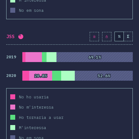
M'interessa
No em sona
JSS
%
Σ
Percentatge completat:
80.6
%
(
9267
)
2019
69.1%
69.1%
2020
20.8%
20.8%
52.6%
52.6%
No ho usaria
No m'interessa
Ho tornaria a usar
M'interessa
No em sona