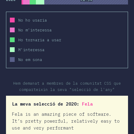
No ho usaria
No m'interessa
Ho tornaria a usar
M'interessa
No em sona
Hem demanat a membres de la comunitat CSS que
comparteixin la seva "selecció de l'any"
La meva selecció de 2020:
Fela
Fela is an amazing piece of software.
It’s pretty powerful, relatively easy to
use and very performant