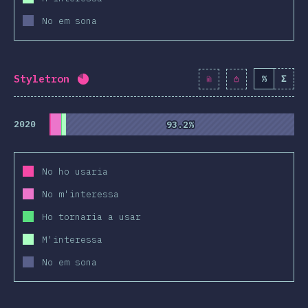
No em sona
Styletron
%
Σ
Percentatge completat:
80.8
%
(
9281
)
2020
93.2%
93.2%
No ho usaria
No m'interessa
Ho tornaria a usar
M'interessa
No em sona