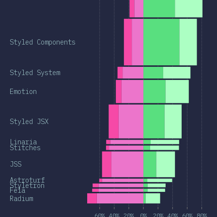
Styled Components
Styled System
Emotion
Styled JSX
Linaria
Stitches
JSS
Astroturf
Styletron
Fela
Radium
60%
40%
20%
0%
20%
40%
60%
80%