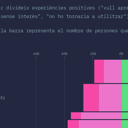
ic divideix experiències positives ("vull apr
"sense interès", "no ho tornaria a utilitzar"
 la barra representa el nombre de persones qu
60%
40%
20%
0%
nts