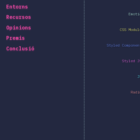
Entorns
Emoti
Recursos
Opinions
CSS Modul
Premis
Styled Componen
Conclusió
Styled J
J
Radi