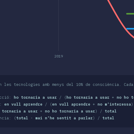
2019
n les tecnologies amb menys del 10% de consciència. Cada
acció:
ho tornaria a usar
/ (
ho tornaria a usar
+
no ho t
s:
en vull aprendre
/ (
en vull aprendre
+
no m'interessa
)
 tornaria a usar
+
no ho tornaria a usar
) /
total
ncia: (
total
-
mai n'he sentit a parlar
) /
total