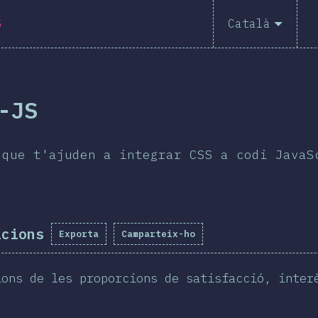
S
Català
-JS
 que t'ajuden a integrar CSS a codi JavaS
acions
Exporta
Camparteix-ho
ions de les proporcions de satisfacció, inter