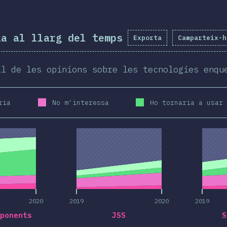
ia al llarg del temps
Exporta
Camparteix-h
al de les opinions sobre les tecnologies enqu
ria
No m'interessa
Ho tornaria a usar
2020
2019
2020
2019
2020
2019
2020
2019
ponents
JSS
S