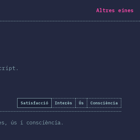
Altres eines
cript.
Satisfacció
Interès
Ús
Consciència
ès, ús i consciència.