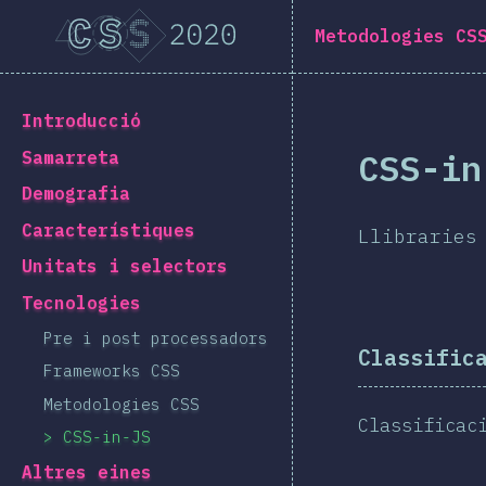
Navigated to [ca-ES] general.title
[ca-ES] general.title
Metodologies CS
[ca-ES] general.back_to_intro
Introducció
CSS-in
Samarreta
Demografia
Característiques
Llibraries
Unitats i selectors
Tecnologies
Pre i post processadors
Classific
Frameworks CSS
Metodologies CSS
Classificac
CSS-in-JS
Altres eines