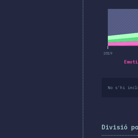
2019
2019
Emoti
No s'hi incl
Divisió p