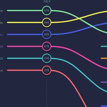
2019
on
87
%
es
86
%
ts
85
%
SX
67
%
SS
59
%
um
27
%