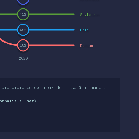
Styletron
41
%
Fela
40
%
Radium
18
%
2020
 proporció es defineix de la següent manera:
ornaria a usar
)