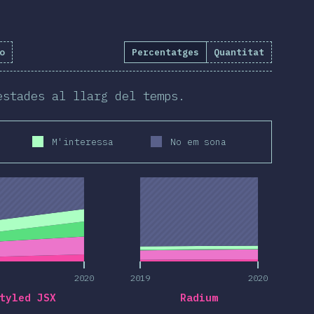
o
Percentatges
Quantitat
estades al llarg del temps.
M'interessa
No em sona
2020
2019
2020
2020
2019
2020
tyled JSX
Radium