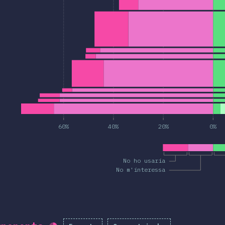
60%
40%
20%
0%
No ho usaria
No m'interessa