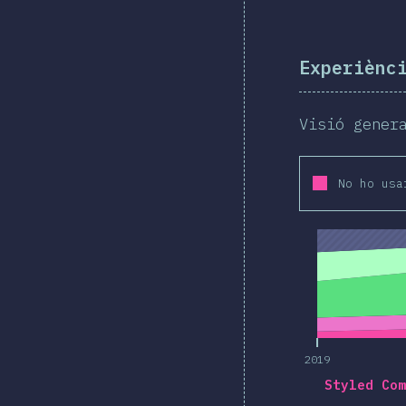
Experiènc
Visió gener
No ho usa
2019
2019
Styled Com