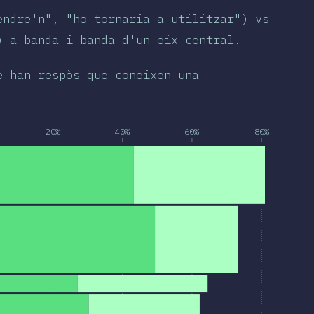
endre'n", "ho tornaria a utilitzar") vs
) a banda i banda d'un eix central.
e han respòs que coneixen una
20%
40%
60%
80%