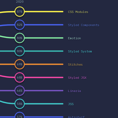
2020
CSS Modules
87
%
Styled Components
82
%
Emotion
80
%
Styled System
80
%
Stitches
69
%
Styled JSX
68
%
Linaria
64
%
JSS
58
%
Astroturf
57
%