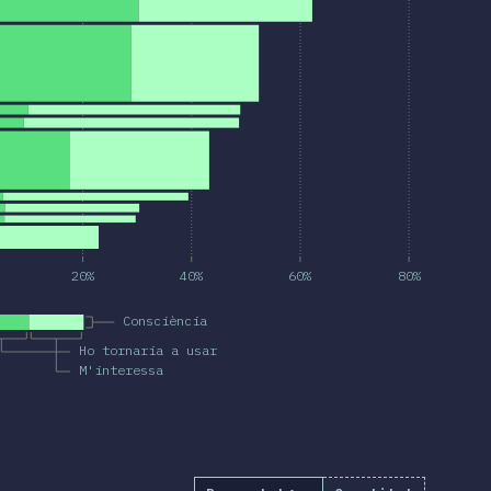
20%
40%
60%
80%
Consciència
Ho tornaria a usar
M'interessa