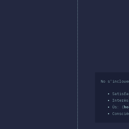
No s'incloue
Satisf
Interè
Ús: (
ho
Consciè