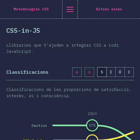
Navigated to [ca-ES] general.title
[ca-ES] general.title
[ca-ES] general.back_to_intro
[ca-ES] general.close_nav
Metodologies CSS
Altres eines
atalà
CSS-in-JS
roducció
eix-ho a Twitter
mparteix-ho a Facebook
Comparteix-ho a LinkedIn
Comparteix-ho per correu electrònic
Llibraries que t'ajuden a integrar CSS a codi
marreta
JavaScript.
ografia
Classificacions
S
I
Ú
C
erístiques
isseny
Classificacions de les proporcions de satisfacció,
s i gràfics
interès, ús i consciència.
eraccions
2019
pografia
Emotion
87
%
i transformacions
a Queries