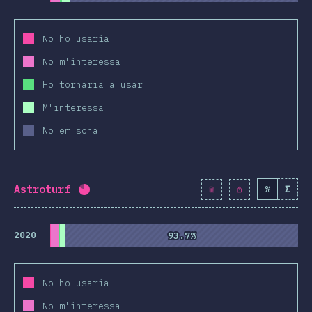
No ho usaria
No m'interessa
Ho tornaria a usar
M'interessa
No em sona
Astroturf
%
Σ
Percentatge completat:
80.7
%
(
9271
)
2020
93.7%
93.7%
No ho usaria
No m'interessa