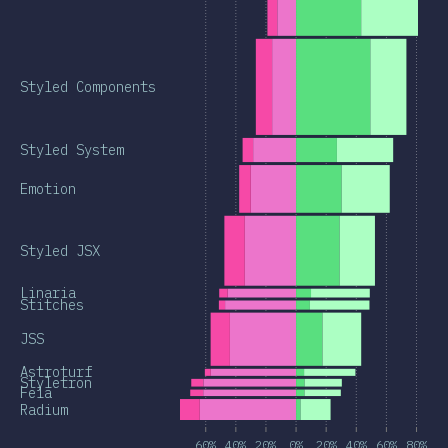
Styled Components
Styled System
Emotion
Styled JSX
Linaria
Stitches
JSS
Astroturf
Styletron
Fela
Radium
60%
40%
20%
0%
20%
40%
60%
80%