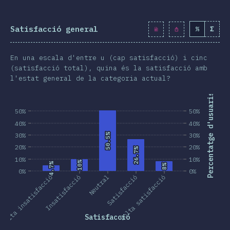
Satisfacció general
%
Σ
En una escala d'entre u (cap satisfacció) i cinc
(satisfacció total), quina és la satisfacció amb
l'estat general de la categoria actual?
Percentatge d'usuaris
50%
50%
40%
40%
30%
50.5%
50.5%
30%
20%
20%
26.7%
26.7%
10%
10%
10%
10%
4.7%
4.7%
8%
8%
0%
0%
Molta insatisfacció
Insatisfacció
Neutral
Satisfacció
Molta satisfacció
Satisfacció