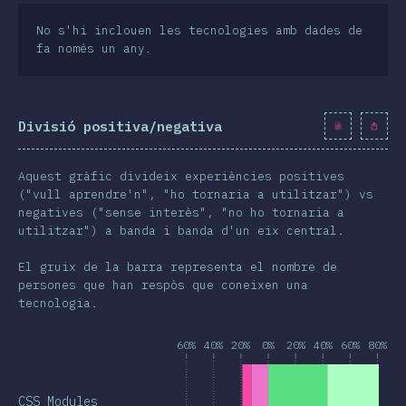
No s'hi inclouen les tecnologies amb dades de
fa només un any.
Divisió positiva/negativa
Aquest gràfic divideix experiències positives
("vull aprendre'n", "ho tornaria a utilitzar") vs
negatives ("sense interès", "no ho tornaria a
utilitzar") a banda i banda d'un eix central.
El gruix de la barra representa el nombre de
persones que han respòs que coneixen una
tecnologia.
60%
40%
20%
0%
20%
40%
60%
80%
CSS Modules