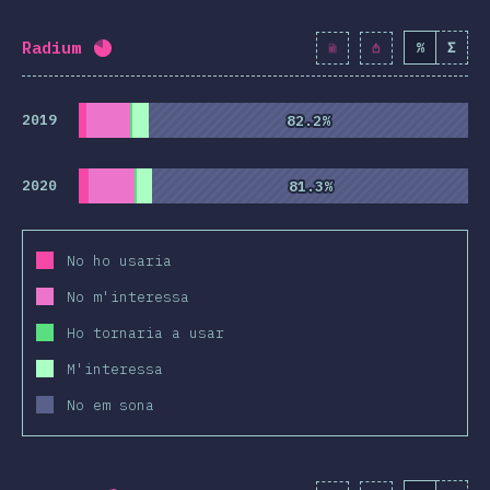
Radium
%
Σ
Percentatge completat:
80.6
%
(
9264
)
2019
82.2%
82.2%
2020
81.3%
81.3%
No ho usaria
No m'interessa
Ho tornaria a usar
M'interessa
No em sona