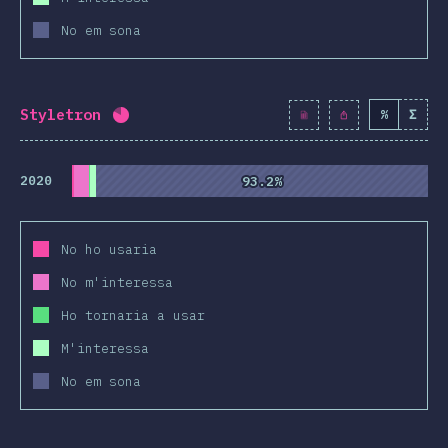
No em sona
Styletron
%
Σ
Percentatge completat:
80.8
%
(
9281
)
2020
93.2%
93.2%
No ho usaria
No m'interessa
Ho tornaria a usar
M'interessa
No em sona