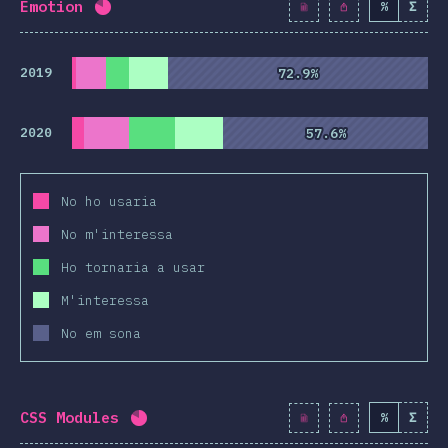
Emotion
%
Σ
Percentatge completat:
80.8
%
(
9281
)
2019
72.9%
72.9%
2020
57.6%
57.6%
No ho usaria
No m'interessa
Ho tornaria a usar
M'interessa
No em sona
CSS Modules
%
Σ
Percentatge completat:
80.9
%
(
9293
)