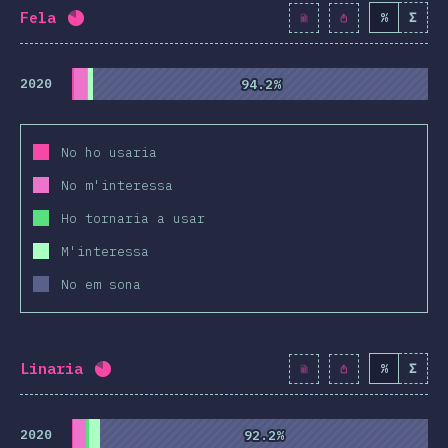
Fela
%
Σ
Percentatge completat:
80.8
%
(
9284
)
2020
94.2%
94.2%
No ho usaria
No m'interessa
Ho tornaria a usar
M'interessa
No em sona
Linaria
%
Σ
Percentatge completat:
80.7
%
(
9277
)
2020
92.2%
92.2%