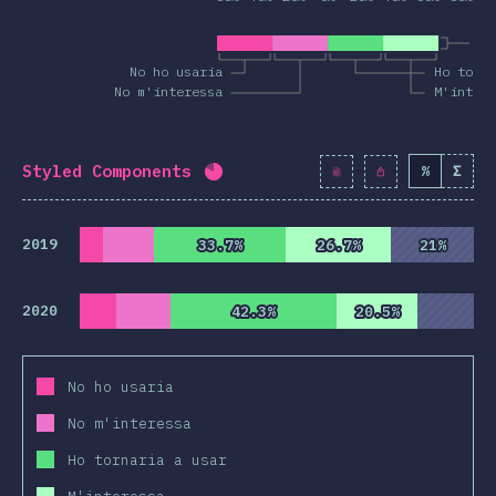
Co
No ho usaria
Ho torn
No m'interessa
M'intere
Styled Components
%
Σ
Percentatge completat:
80.5
%
2019
33.7%
33.7%
26.7%
26.7%
21%
21%
2020
42.3%
42.3%
20.5%
20.5%
No ho usaria
No m'interessa
Ho tornaria a usar