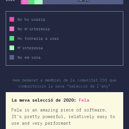
No ho usaria
No m'interessa
Ho tornaria a usar
M'interessa
No em sona
Hem demanat a membres de la comunitat CSS que
comparteixin la seva "selecció de l'any"
La meva selecció de 2020:
Fela
Fela is an amazing piece of software.
It’s pretty powerful, relatively easy to
use and very performant