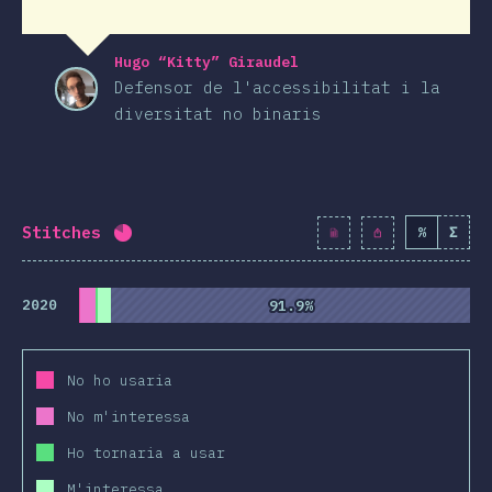
Hugo “Kitty” Giraudel
Defensor de l'accessibilitat i la
diversitat no binaris
Stitches
%
Σ
Percentatge completat:
80.7
%
(
9270
)
2020
91.9%
91.9%
No ho usaria
No m'interessa
Ho tornaria a usar
M'interessa