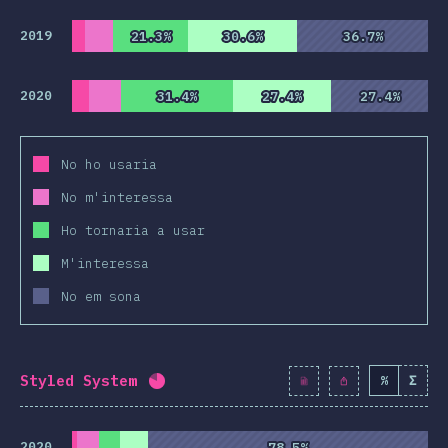
2019
21.3%
21.3%
30.6%
30.6%
36.7%
36.7%
2020
31.4%
31.4%
27.4%
27.4%
27.4%
27.4%
No ho usaria
No m'interessa
Ho tornaria a usar
M'interessa
No em sona
Styled System
%
Σ
Percentatge completat:
80.6
%
(
926
2020
78.5%
78.5%