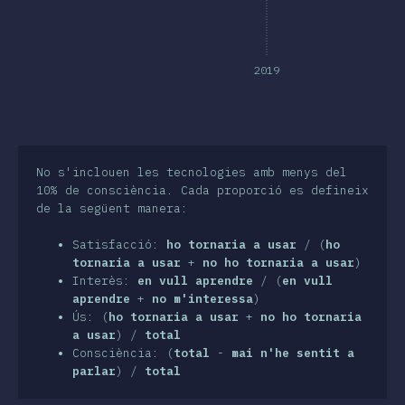
nclusió
2019
No s'inclouen les tecnologies amb menys del
10% de consciència. Cada proporció es defineix
de la següent manera:
Satisfacció:
ho tornaria a usar
/ (
ho
tornaria a usar
+
no ho tornaria a usar
)
Interès:
en vull aprendre
/ (
en vull
aprendre
+
no m'interessa
)
Ús: (
ho tornaria a usar
+
no ho tornaria
a usar
) /
total
Consciència: (
total
-
mai n'he sentit a
parlar
) /
total