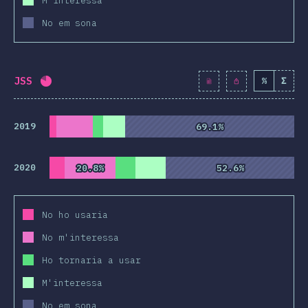
M'interessa
No em sona
JSS
%
Σ
Percentatge completat:
80.6
%
(
9267
)
2019
69.1%
69.1%
2020
20.8%
20.8%
52.6%
52.6%
No ho usaria
No m'interessa
Ho tornaria a usar
M'interessa
No em sona