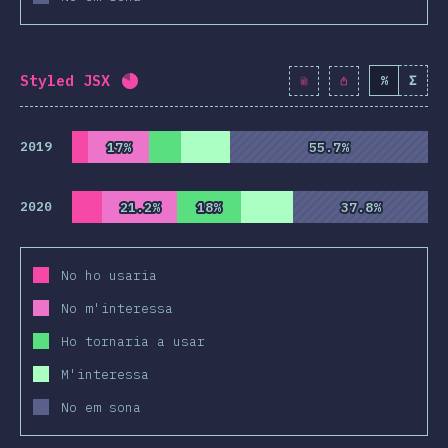
Styled JSX
%
Σ
Percentatge completat:
80.8
%
(
9282
)
2019
17%
17%
55.7%
55.7%
2020
21.2%
21.2%
18%
18%
37.8%
37.8%
No ho usaria
No m'interessa
Ho tornaria a usar
M'interessa
No em sona