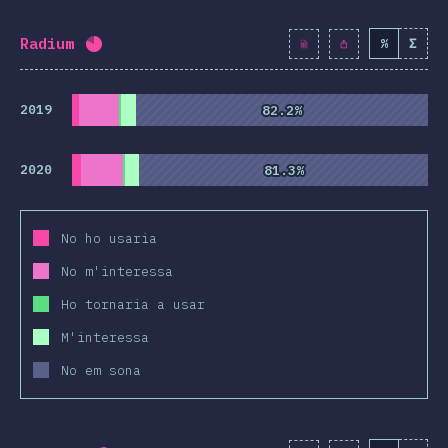
Radium
%
Σ
Percentatge completat:
80.6
%
(
9264
)
2019
82.2%
82.2%
2020
81.3%
81.3%
No ho usaria
No m'interessa
Ho tornaria a usar
M'interessa
No em sona