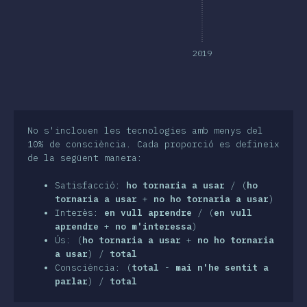
nclusió
2019
No s'inclouen les tecnologies amb menys del
10% de consciència. Cada proporció es defineix
de la següent manera:
Satisfacció:
ho tornaria a usar
/ (
ho
tornaria a usar
+
no ho tornaria a usar
)
Interès:
en vull aprendre
/ (
en vull
aprendre
+
no m'interessa
)
Ús: (
ho tornaria a usar
+
no ho tornaria
a usar
) /
total
Consciència: (
total
-
mai n'he sentit a
parlar
) /
total