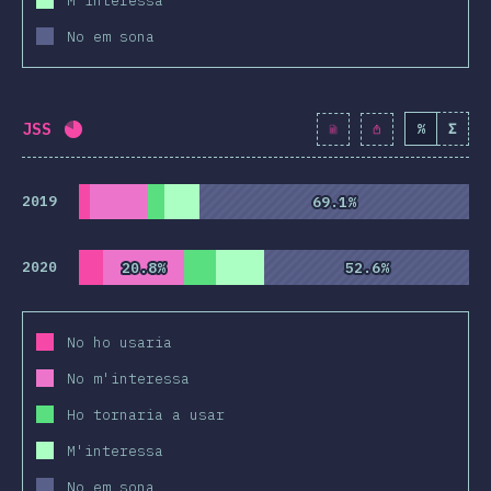
M'interessa
No em sona
JSS
%
Σ
Percentatge completat:
80.6
%
(
9267
)
2019
69.1%
69.1%
2020
20.8%
20.8%
52.6%
52.6%
No ho usaria
No m'interessa
Ho tornaria a usar
M'interessa
No em sona