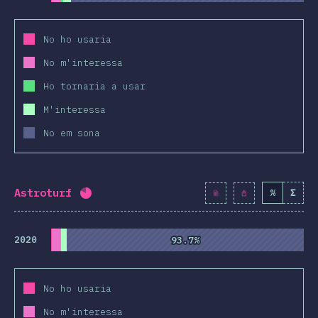
No ho usaria
No m'interessa
Ho tornaria a usar
M'interessa
No em sona
Astroturf
%
Σ
Percentatge completat:
80.7
%
(
9271
)
2020
93.7%
93.7%
No ho usaria
No m'interessa