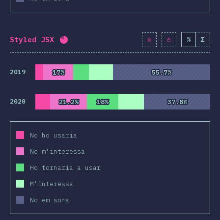
Styled JSX
%
Σ
Percentatge completat:
80.8
%
(
9282
)
2019
17%
17%
55.7%
55.7%
2020
21.2%
21.2%
18%
18%
37.8%
37.8%
No ho usaria
No m'interessa
Ho tornaria a usar
M'interessa
No em sona