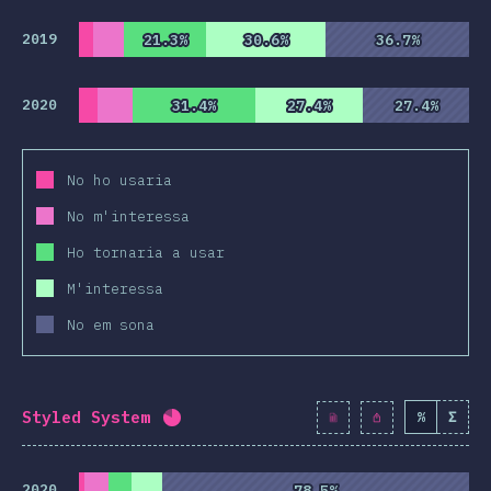
2019
21.3%
21.3%
30.6%
30.6%
36.7%
36.7%
2020
31.4%
31.4%
27.4%
27.4%
27.4%
27.4%
No ho usaria
No m'interessa
Ho tornaria a usar
M'interessa
No em sona
Styled System
%
Σ
Percentatge completat:
80.6
%
(
926
2020
78.5%
78.5%