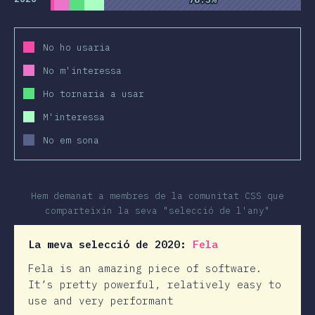
No ho usaria
No m'interessa
Ho tornaria a usar
M'interessa
No em sona
Hem demanat a membres de la comunitat CSS que
comparteixin la seva "selecció de l'any"
La meva selecció de 2020:
Fela
Fela is an amazing piece of software.
It’s pretty powerful, relatively easy to
use and very performant