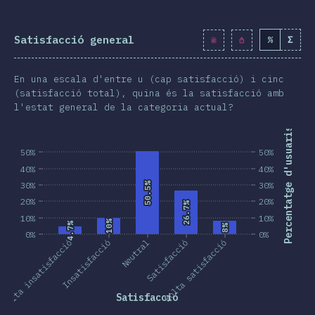
Satisfacció general
%
Σ
En una escala d'entre u (cap satisfacció) i cinc
(satisfacció total), quina és la satisfacció amb
l'estat general de la categoria actual?
Percentatge d'usuaris
50%
50%
40%
40%
30%
50.5%
50.5%
30%
20%
20%
26.7%
26.7%
10%
10%
10%
10%
4.7%
4.7%
8%
8%
0%
0%
Molta insatisfacció
Insatisfacció
Neutral
Satisfacció
Molta satisfacció
Satisfacció