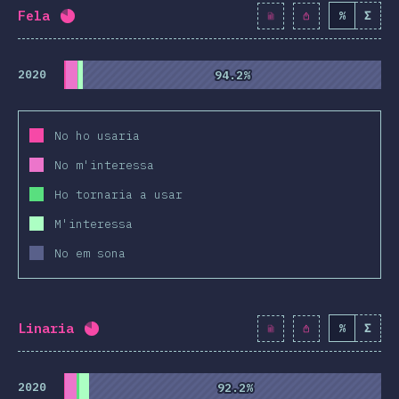
Fela
%
Σ
Percentatge completat:
80.8
%
(
9284
)
2020
94.2%
94.2%
No ho usaria
No m'interessa
Ho tornaria a usar
M'interessa
No em sona
Linaria
%
Σ
Percentatge completat:
80.7
%
(
9277
)
2020
92.2%
92.2%