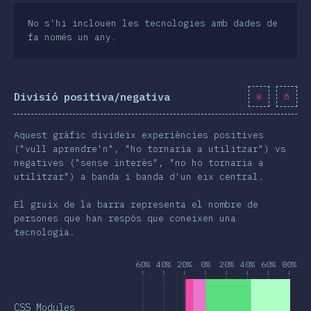
No s'hi inclouen les tecnologies amb dades de
fa només un any.
Divisió positiva/negativa
Aquest gràfic divideix experiències positives
("vull aprendre'n", "ho tornaria a utilitzar") vs
negatives ("sense interès", "no ho tornaria a
utilitzar") a banda i banda d'un eix central.
El gruix de la barra representa el nombre de
persones que han respòs que coneixen una
tecnologia.
60%
40%
20%
0%
20%
40%
60%
80%
CSS Modules