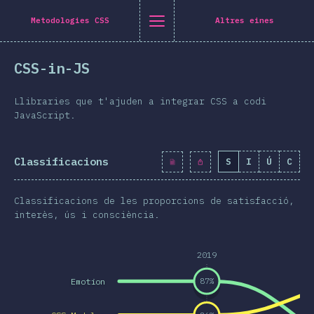
Navigated to [ca-ES] general.title
[ca-ES] general.title
[ca-ES] general.back_to_intro
[ca-ES] general.close_nav
Metodologies CSS
Altres eines
atalà
CSS-in-JS
roducció
eix-ho a Twitter
mparteix-ho a Facebook
Comparteix-ho a LinkedIn
Comparteix-ho per correu electrònic
Llibraries que t'ajuden a integrar CSS a codi
marreta
JavaScript.
ografia
Classificacions
S
I
Ú
C
erístiques
isseny
Classificacions de les proporcions de satisfacció,
s i gràfics
interès, ús i consciència.
eraccions
2019
pografia
Emotion
87
%
i transformacions
a Queries