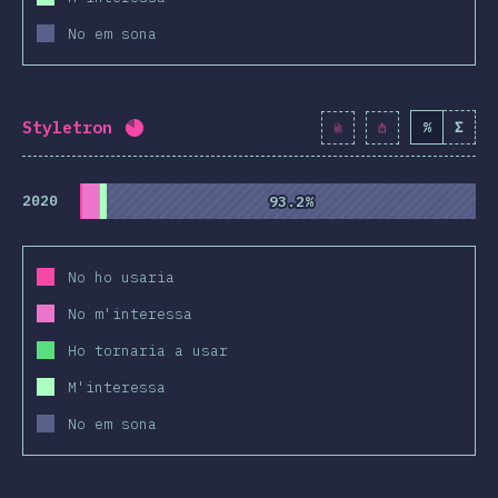
No em sona
Styletron
%
Σ
Percentatge completat:
80.8
%
(
9281
)
2020
93.2%
93.2%
No ho usaria
No m'interessa
Ho tornaria a usar
M'interessa
No em sona