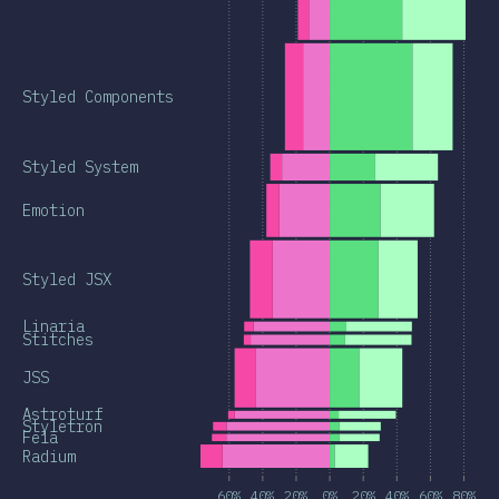
Styled Components
Styled System
Emotion
Styled JSX
Linaria
Stitches
JSS
Astroturf
Styletron
Fela
Radium
60%
40%
20%
0%
20%
40%
60%
80%