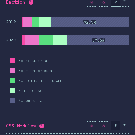
Emotion
%
Σ
Percentatge completat:
80.8
%
(
9281
)
2019
72.9%
72.9%
2020
57.6%
57.6%
No ho usaria
No m'interessa
Ho tornaria a usar
M'interessa
No em sona
CSS Modules
%
Σ
Percentatge completat:
80.9
%
(
9293
)