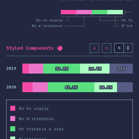
Co
No ho usaria
Ho torn
No m'interessa
M'intere
Styled Components
%
Σ
Percentatge completat:
80.5
%
2019
33.7%
33.7%
26.7%
26.7%
21%
21%
2020
42.3%
42.3%
20.5%
20.5%
No ho usaria
No m'interessa
Ho tornaria a usar