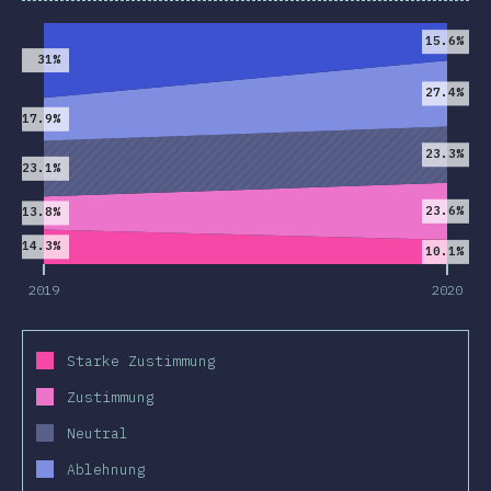
2019
2020
15.6%
31%
27.4%
17.9%
23.3%
23.1%
23.6%
13.8%
14.3%
10.1%
2019
2020
Starke Zustimmung
Zustimmung
Neutral
Ablehnung