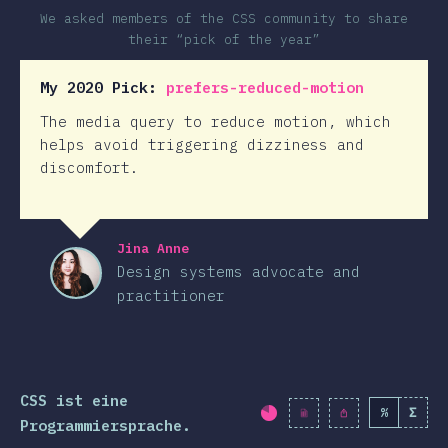
We asked members of the CSS community to share
their “pick of the year”
My 2020 Pick:
prefers-reduced-motion
The media query to reduce motion, which
helps avoid triggering dizziness and
discomfort.
Jina Anne
Design systems advocate and
practitioner
CSS ist eine
%
Σ
Fortschritt:
80.6
%
(
Programmiersprache.