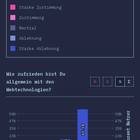
Starke Zustimmung
Zustimmung
Neutral
Ablehnung
Starke Ablehnung
Wie zufrieden bist Du
allgemein mit den
%
Σ
Webtechnologien?
Prozent Nutzer
58%
58%
47%
47%
65.1%
65.1%
35%
35%
23%
23%