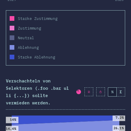
Starke Zustimmung
Zustimmung
Neutral
Ablehnung
Starke Ablehnung
Verschachteln von
Selektoren (.foo .bar ul
%
Σ
Fortschritt:
80.4
%
(
li {...}) sollte
vermieden werden.
2019
2020
7.2%
14%
26.1%
14.4%