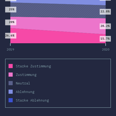
25%
22.8%
20%
28.2%
26.6%
15.7%
2019
2020
Starke Zustimmung
Zustimmung
Neutral
Ablehnung
Starke Ablehnung