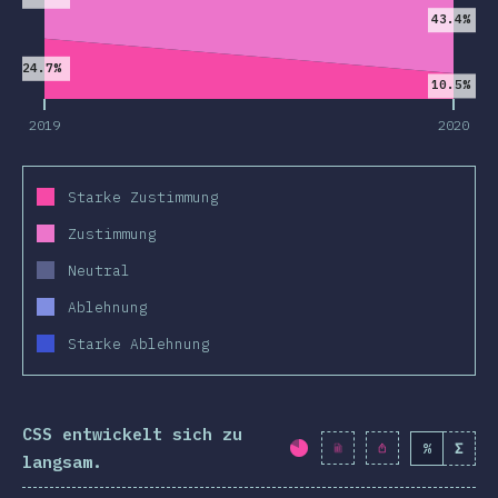
43.4%
e Features
24.7%
und Selektoren
10.5%
nologien
2019
2020
st-processors
Frameworks
Starke Zustimmung
 Methoden
Zustimmung
S-in-JS
Neutral
 Werkzeuge
Ablehnung
ebungen
Starke Ablehnung
sourcen
inungen
CSS entwickelt sich zu
%
Σ
Fortschritt:
80.4
%
(
langsam.
wards
2019
2020