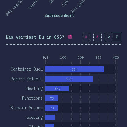
Sehr unglücklich
Unglücklich
Sehr glücklich
Zufriedenheit
Was vermisst Du in CSS?
%
Σ
Fortschritt:
8.9
%
(
1028
0.0
100
200
300
400
Container Que…
334
Parent Select…
271
Nesting
137
Functions
73
Browser Suppo…
73
Scoping
Mixins