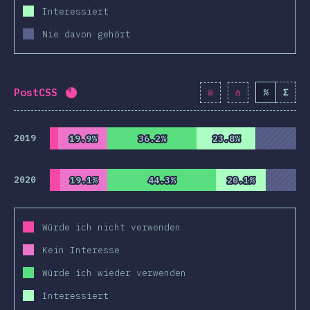
Interessiert
Nie davon gehört
PostCSS
%
Σ
Fortschritt:
82.3
%
(
9454
)
2019
19.9%
19.9%
36.2%
36.2%
23.8%
23.8%
2020
19.1%
19.1%
44.3%
44.3%
20.1%
20.1%
Würde ich nicht verwenden
Kein Interesse
Würde ich wieder verwenden
Interessiert