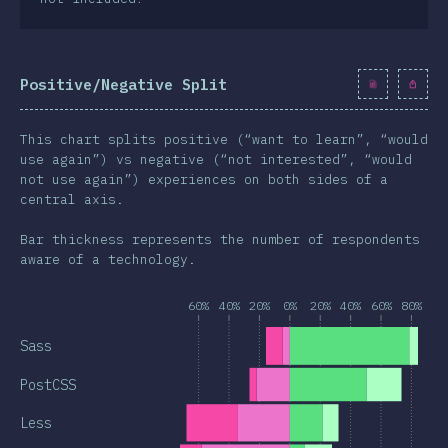
Positive/Negative Split
This chart splits positive (“want to learn”, “would
use again”) vs negative (“not interested”, “would
not use again”) experiences on both sides of a
central axis.
Bar thickness represents the number of respondents
aware of a technology.
60%
40%
20%
0%
20%
40%
60%
80%
Sass
PostCSS
Less