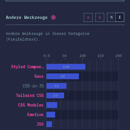
Andere Werkzeuge
%
Σ
Fortschritt:
3.4
%
(
394
)
Andere Werkzeuge in dieser Kategorie
(Freifeldtext).
0.0
50
100
150
200
Styled Compon…
108
Sass
90
CSS-in-JS
56
Tailwind CSS
49
CSS Modules
Emotion
JSS