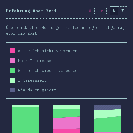
menfassung
Erfahrung über Zeit
%
Σ
Überblick über Meinungen zu Technologien, abgefragt
über die Zeit.
Würde ich nicht verwenden
Kein Interesse
Würde ich wieder verwenden
Interessiert
Nie davon gehört
2019
2020
2019
2020
2019
2020