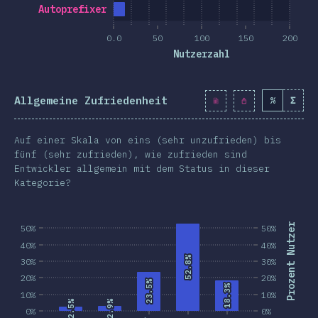
Autoprefixer
0.0
50
100
150
200
Nutzerzahl
Allgemeine Zufriedenheit
%
Σ
Auf einer Skala von eins (sehr unzufrieden) bis
fünf (sehr zufrieden), wie zufrieden sind
Entwickler allgemein mit dem Status in dieser
Kategorie?
Prozent Nutzer
50%
50%
40%
40%
52.8%
52.8%
30%
30%
20%
20%
23.5%
23.5%
18.3%
18.3%
10%
10%
2.9%
2.9%
2.5%
2.5%
0%
0%