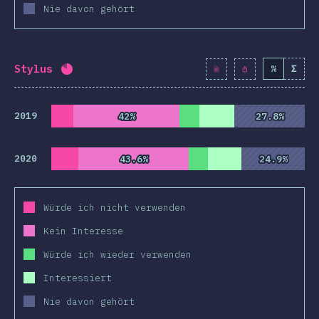
Nie davon gehört
Stylus
%
Σ
Fortschritt:
82.2
%
(
9442
)
2019
42%
42%
27.8%
27.8%
2020
43.6%
43.6%
24.9%
24.9%
Würde ich nicht verwenden
Kein Interesse
Würde ich wieder verwenden
Interessiert
Nie davon gehört