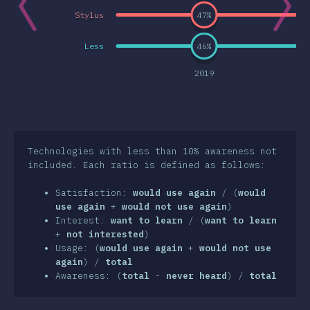
Stylus
47
%
e Features
und Selektoren
Less
46
%
nologien
2019
st-processors
Frameworks
 Methoden
Technologies with less than 10% awareness not
S-in-JS
included. Each ratio is defined as follows:
 Werkzeuge
Satisfaction:
would use again
/ (
would
use again
+
would not use again
)
ebungen
Interest:
want to learn
/ (
want to learn
+
not interested
)
sourcen
Usage: (
would use again
+
would not use
again
) /
total
inungen
Awareness: (
total
-
never heard
) /
total
wards