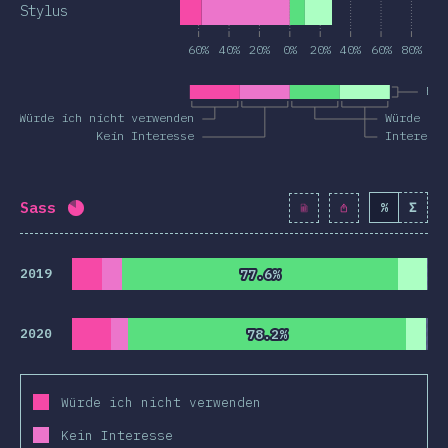
Stylus
60%
40%
20%
0%
20%
40%
60%
80%
Bek
Würde ich nicht verwenden
Würde ic
Kein Interesse
Interess
Sass
%
Σ
Fortschritt:
82.1
%
(
9440
)
2019
77.6%
77.6%
2020
78.2%
78.2%
Würde ich nicht verwenden
Kein Interesse