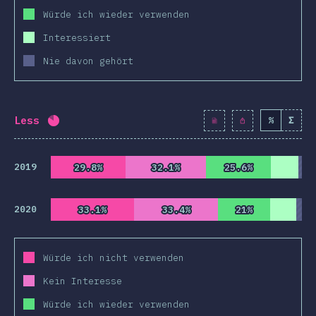
Würde ich wieder verwenden
Interessiert
Nie davon gehört
Less
%
Σ
Fortschritt:
82.3
%
(
9454
)
2019
29.8%
29.8%
32.1%
32.1%
25.6%
25.6%
2020
33.1%
33.1%
33.4%
33.4%
21%
21%
Würde ich nicht verwenden
Kein Interesse
Würde ich wieder verwenden