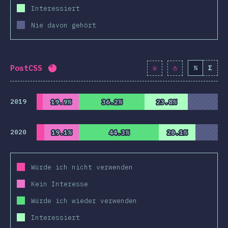
Interessiert
Nie davon gehört
PostCSS
%
Σ
Fortschritt:
82.3
%
(
9454
)
2019
19.9%
19.9%
36.2%
36.2%
23.8%
23.8%
2020
19.1%
19.1%
44.3%
44.3%
20.1%
20.1%
Würde ich nicht verwenden
Kein Interesse
Würde ich wieder verwenden
Interessiert