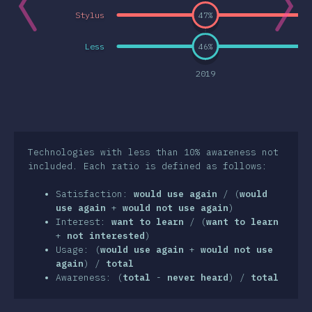
Stylus
47
%
e Features
und Selektoren
Less
46
%
nologien
2019
st-processors
Frameworks
 Methoden
Technologies with less than 10% awareness not
S-in-JS
included. Each ratio is defined as follows:
 Werkzeuge
Satisfaction:
would use again
/ (
would
use again
+
would not use again
)
ebungen
Interest:
want to learn
/ (
want to learn
+
not interested
)
sourcen
Usage: (
would use again
+
would not use
again
) /
total
inungen
Awareness: (
total
-
never heard
) /
total
wards