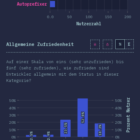
Autoprefixer
0.0
50
100
150
200
Nutzerzahl
Allgemeine Zufriedenheit
%
Σ
Auf einer Skala von eins (sehr unzufrieden) bis
fünf (sehr zufrieden), wie zufrieden sind
Entwickler allgemein mit dem Status in dieser
Kategorie?
Prozent Nutzer
50%
50%
40%
40%
52.8%
52.8%
30%
30%
20%
20%
23.5%
23.5%
18.3%
18.3%
10%
10%
2.9%
2.9%
2.5%
2.5%
0%
0%