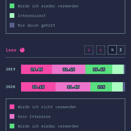
Würde ich wieder verwenden
Interessiert
Nie davon gehört
Less
%
Σ
Fortschritt:
82.3
%
(
9454
)
2019
29.8%
29.8%
32.1%
32.1%
25.6%
25.6%
2020
33.1%
33.1%
33.4%
33.4%
21%
21%
Würde ich nicht verwenden
Kein Interesse
Würde ich wieder verwenden