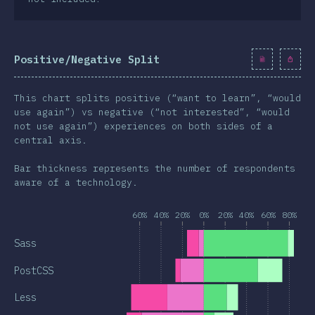
Positive/Negative Split
This chart splits positive (“want to learn”, “would
use again”) vs negative (“not interested”, “would
not use again”) experiences on both sides of a
central axis.
Bar thickness represents the number of respondents
aware of a technology.
60%
40%
20%
0%
20%
40%
60%
80%
Sass
PostCSS
Less