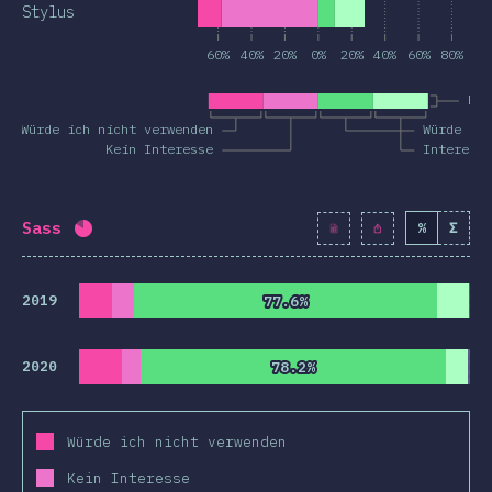
Stylus
60%
40%
20%
0%
20%
40%
60%
80%
Bek
Würde ich nicht verwenden
Würde ic
Kein Interesse
Interess
Sass
%
Σ
Fortschritt:
82.1
%
(
9440
)
2019
77.6%
77.6%
2020
78.2%
78.2%
Würde ich nicht verwenden
Kein Interesse