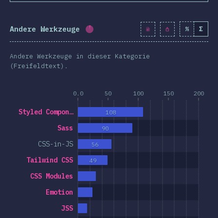
Andere Werkzeuge
%
Σ
Fortschritt:
3.4
%
(
394
)
Andere Werkzeuge in dieser Kategorie
(Freifeldtext).
0.0
50
100
150
200
Styled Compon…
108
Sass
90
CSS-in-JS
56
Tailwind CSS
49
CSS Modules
Emotion
JSS