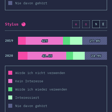
Nie davon gehört
Stylus
%
Σ
Fortschritt:
82.2
%
(
9442
)
2019
42%
42%
27.8%
27.8%
2020
43.6%
43.6%
24.9%
24.9%
Würde ich nicht verwenden
Kein Interesse
Würde ich wieder verwenden
Interessiert
Nie davon gehört