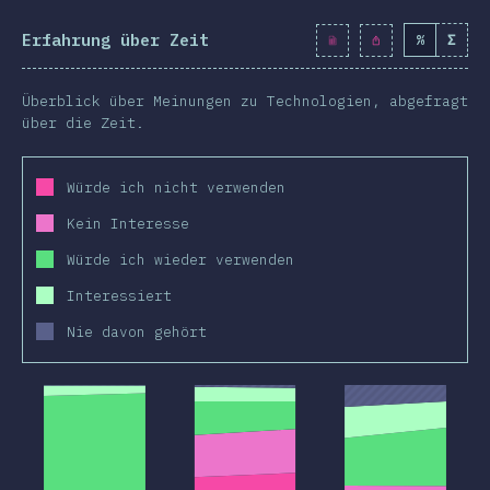
menfassung
Erfahrung über Zeit
%
Σ
Überblick über Meinungen zu Technologien, abgefragt
über die Zeit.
Würde ich nicht verwenden
Kein Interesse
Würde ich wieder verwenden
Interessiert
Nie davon gehört
2019
2020
2019
2020
2019
2020