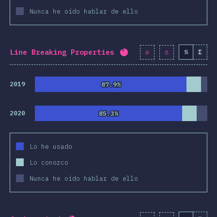
Nunca he oído hablar de ello
racterísticas
 y Selectores
nologías
Line Breaking Properties
%
Σ
Porcentaje completado:
t-procesadores
Frameworks
2019
87.9%
87.9%
ologías CSS
2020
85.3%
85.3%
S-in-JS
erramientas
Lo he usado
tornos
Lo conozco
cursos
Nunca he oído hablar de ello
iniones
remios