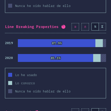
Nunca he oído hablar de ello
racterísticas
 y Selectores
nologías
Line Breaking Properties
%
Σ
Porcentaje completado:
t-procesadores
Frameworks
2019
87.9%
87.9%
ologías CSS
2020
85.3%
85.3%
S-in-JS
erramientas
Lo he usado
tornos
Lo conozco
cursos
Nunca he oído hablar de ello
iniones
remios