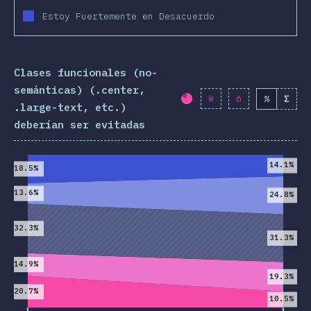
Estoy Fuertemente en Desacuerdo
Clases funcionales (no-
semánticas) (.center,
%
Σ
Porcentaje completad
.large-text, etc.)
deberían ser evitadas
2019
2020
14.1%
18.5%
13.6%
24.8%
32.3%
31.3%
14.9%
19.3%
20.7%
10.5%