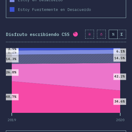
Estoy Fuertemente en Desacuerdo
Disfruto escribiendo CSS
%
Σ
Porcentaje completado:
2019
2020
3.9%
6.1%
6.2%
14.5%
14.3%
26.8%
42.2%
48.7%
34.6%
2019
2020