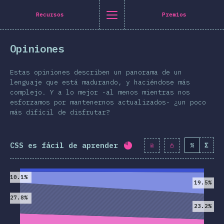
Navigated to [es-ES] general.title
[es-ES] general.title
[es-ES] general.back_to_intro
[es-ES] general.close_nav
Recursos
Premios
pañol
Opiniones
oducción
ir en Twitter
mpartir en Facebook
Compartir en LinkedIn
Enviar por correo
Estas opiniones describen un panorama de un
miseta
lenguaje que está madurando, y haciéndose más
complejo. Y a lo mejor -al menos mientras nos
ografía
esforzamos por mantenernos actualizados- ¿un poco
más difícil de disfrutar?
terísticas
Diseño
CSS es fácil de aprender
%
Σ
Porcentaje completado:
 y Gráficos
2019
2020
racciones
10.1%
19.5%
ografías
27.8%
y Transformaciones
23.2%
a Queries