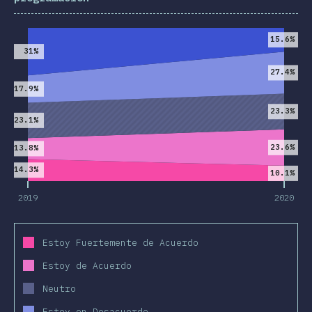
2019
2020
15.6%
31%
27.4%
17.9%
23.3%
23.1%
23.6%
13.8%
14.3%
10.1%
2019
2020
Estoy Fuertemente de Acuerdo
Estoy de Acuerdo
Neutro
Estoy en Desacuerdo