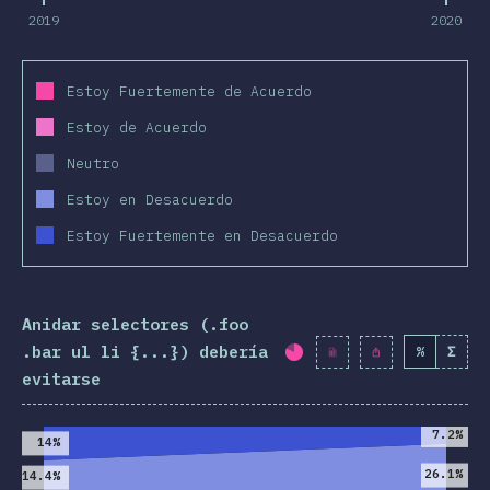
2019
2020
Estoy Fuertemente de Acuerdo
Estoy de Acuerdo
Neutro
Estoy en Desacuerdo
Estoy Fuertemente en Desacuerdo
Anidar selectores (.foo
.bar ul li {...}) debería
%
Σ
Porcentaje completad
evitarse
2019
2020
7.2%
14%
26.1%
14.4%