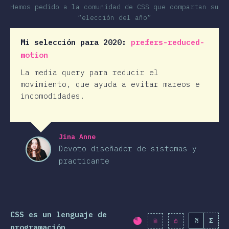
Hemos pedido a la comunidad de CSS que compartan su
“elección del año”
Mi selección para 2020:
prefers-reduced-
motion
La media query para reducir el
movimiento, que ayuda a evitar mareos e
incomodidades.
Jina Anne
Devoto diseñador de sistemas y
practicante
CSS es un lenguaje de
%
Σ
Porcentaje completad
programación