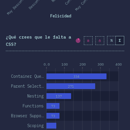
Muy Descontento
Descontento
Muy Contento
Felicidad
¿Qué crees que le falta a
%
Σ
Porcentaje completad
CSS?
0.0
100
200
300
400
Container Que…
334
Parent Select…
271
Nesting
137
Functions
73
Browser Suppo…
73
Scoping