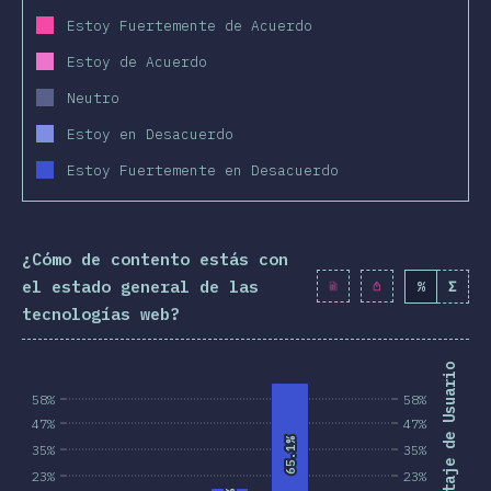
Estoy Fuertemente de Acuerdo
Estoy de Acuerdo
Neutro
Estoy en Desacuerdo
Estoy Fuertemente en Desacuerdo
¿Cómo de contento estás con
el estado general de las
%
Σ
tecnologías web?
Porcentaje de Usuarios
58%
58%
47%
47%
65.1%
65.1%
35%
35%
23%
23%