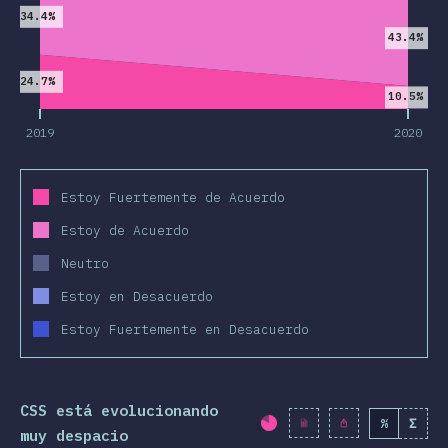
34.4%
racterísticas
43.4%
 y Selectores
24.7%
10.5%
nologías
2019
2020
t-procesadores
Frameworks
Estoy Fuertemente de Acuerdo
ologías CSS
Estoy de Acuerdo
S-in-JS
Neutro
erramientas
Estoy en Desacuerdo
tornos
Estoy Fuertemente en Desacuerdo
cursos
iniones
CSS está evolucionando
remios
%
Σ
Porcentaje completad
muy despacio