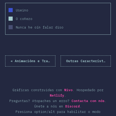
clusión
Useino
O coñezo
Nunca he oín falar diso
«
Animacións e Transformacións
Outras Características
»
Gráficas construidas con
Nivo
.
Hospedado por
Netlify
.
Preguntas? Atopaches un erro?
Contacta con nós
.
Únete a nós en
Discord
.
Presiona option/alt para habilitar o modo