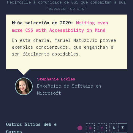
Pedímoslle á comunidade de CSS que compartan a súa
“elección do ano”
Miña selección do 2020:
Writing even
more CSS with Accessibility in Mind
En esta charla, Manuel Matuzovic provee
exemplos concienzudos, que enganchan e
son fácilmente abordables.
Stephanie Eckles
Enxeñeiro de Software en
Microsoft
Outros Sitios Web e
%
Σ
Porcentaxe completad
Cursos