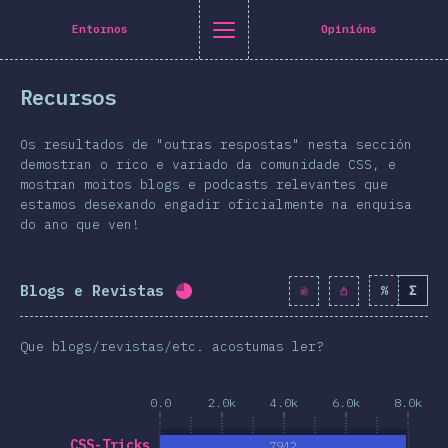
Navigated to [gl-ES] general.title
[gl-ES] general.title
[gl-ES] general.back_to_intro
[gl-ES] general.close_nav
Entornos
Opinións
alego
Recursos
rodución
ir en Twitter
mpartir en Facebook
Compartir en LinkedIn
Enviar por correo
Os resultados de "outras respostas" nesta sección
miseta
demostran o rico e variado da comunidade CSS, e
mostran moitos blogs e podcasts relevantes que
ografía
estamos desexando engadir oficialmente na enquisa
do ano que ven!
terísticas
Deseño
Blogs e Revistas
%
Σ
Porcentaxe completado:
73.3
%
(
 e Gráficos
eraccións
Que blogs/revistas/etc. acostumas ler?
ografías
0.0
2.0k
4.0k
6.0k
8.0k
e Transformacións
a Queries
CSS-Tricks
7942