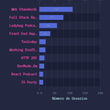
Web Standards
110
Full Stack Ra…
79
Ladybug Podca…
58
Front End Hap…
36
Toolsday
Working Draft…
HTTP 203
DevMode.fm
React Podcast
JS Party
0.0
50
100
150
200
Número de Usuarios