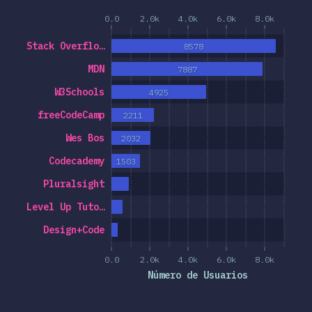
0.0
2.0k
4.0k
6.0k
8.0k
Stack Overflo…
8578
MDN
7887
W3Schools
4925
freeCodeCamp
2211
Wes Bos
2032
Codecademy
1503
Pluralsight
Level Up Tuto…
Design+Code
0.0
2.0k
4.0k
6.0k
8.0k
Número de Usuarios