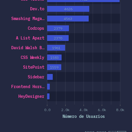
aracterísticas
Dev.to
4626
 e Selectores
Smashing Maga…
4563
Codrops
2379
noloxías
A List Apart
2370
t-procesadores
David Walsh B…
1961
Frameworks
CSS Weekly
1583
oloxías CSS
SitePoint
1559
S-in-JS
Sidebar
ferramentas
Frontend Hors…
tornos
HeyDesigner
cursos
0.0
2.0k
4.0k
6.0k
8.0k
inións
Número de Usuarios
remios