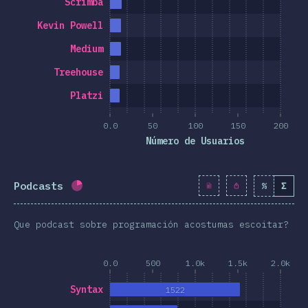
Scrimba
Kevin Powell
Medium
Treehouse
Platzi
0.0
50
100
150
200
Número de Usuarios
Podcasts
%
Σ
Porcentaxe completado:
19.1
%
(
2199
)
Que podcast sobre programación acostumas escoitar?
0.0
500
1.0k
1.5k
2.0k
Syntax
1522