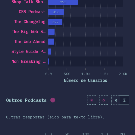
Shop Talk Sho…
793
CSS Podcast
416
The Changelog
377
The Big Web S…
The Web Ahead
Style Guide P…
Non Breaking …
0.0
500
1.0k
1.5k
2.0k
Número de Usuarios
Outros Podcasts
%
Σ
Porcentaxe completado:
3.5
%
(
40
Outras respostas (eido para texto libre).
0.0
50
100
150
200