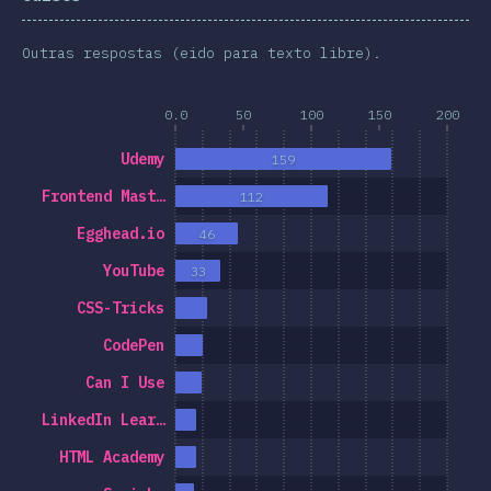
Outras respostas (eido para texto libre).
0.0
50
100
150
200
Udemy
159
Frontend Mast…
112
Egghead.io
46
YouTube
33
CSS-Tricks
CodePen
Can I Use
LinkedIn Lear…
HTML Academy