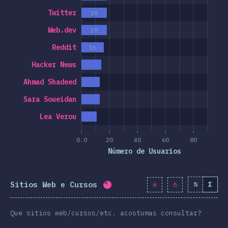
Twitter
18
Web.dev
18
Reddit
16
Hacker News
Ahmad Shadeed
Sara Soueidan
Lea Verou
0.0
20
40
60
80
Número de Usuarios
Sitios Web e Cursos
%
Σ
Porcentaxe completado:
79.7
Que sitios web/cursos/etc. acostumas consultar?