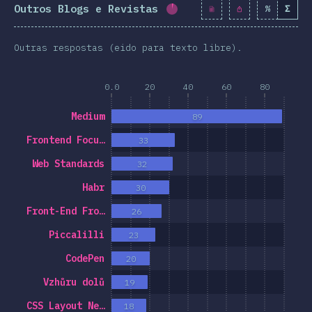
clusión
Outros Blogs e Revistas
%
Σ
Porcentaxe completado:
Outras respostas (eido para texto libre).
0.0
20
40
60
80
Medium
89
Frontend Focu…
33
Web Standards
32
Habr
30
Front-End Fro…
26
Piccalilli
23
CodePen
20
Vzhůru dolů
19
CSS Layout Ne…
18