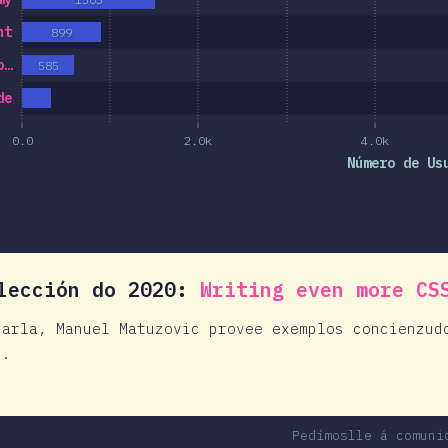
ht
899
o…
585
de
0.0
2.0k
4.0k
Número de Us
lección do 2020:
Writing even more CS
harla, Manuel Matuzovic provee exemplos concienzud
s.
Pedímoslle á comuni