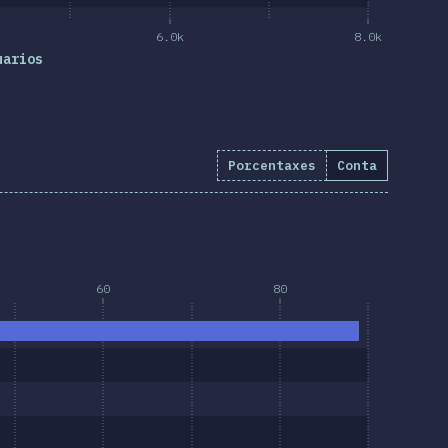
6.0k
8.0k
uarios
Porcentaxes
Conta
4.1
%
(
476
)
60
80