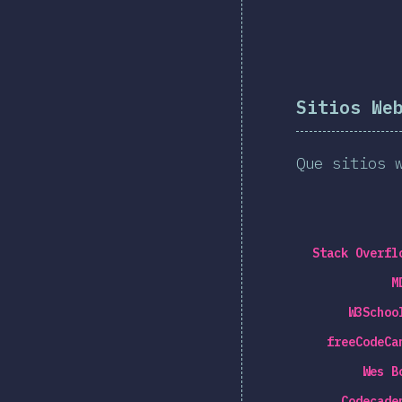
Sitios We
Que sitios 
Stack Overfl
M
W3Schoo
freeCodeCa
Wes B
Codecade