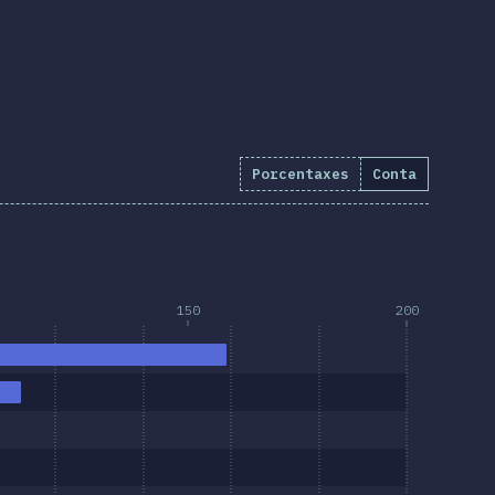
Porcentaxes
Conta
o:
4.8
%
(
554
)
150
200