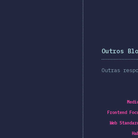
Outros Bl
Outras resp
Medi
Frontend Foc
Web Standar
Ha