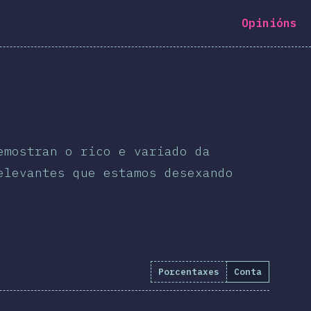
Opinións
emostran o rico e variado da
elevantes que estamos desexando
Porcentaxes
Conta
8418
)