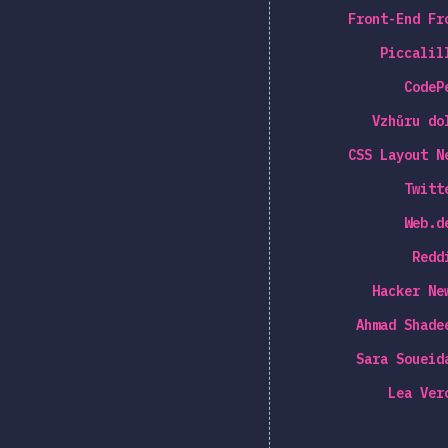
Front-End Fr
Piccalil
CodeP
Vzhůru do
CSS Layout N
Twitt
Web.d
Redd
Hacker Ne
Ahmad Shade
Sara Soueid
Lea Ver