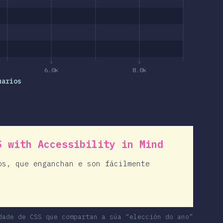
6.0k
8.0k
uarios
S with Accessibility in Mind
os, que enganchan e son fácilmente
dade de CSS que compartan a súa “elección do ano”