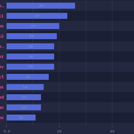
o…
26
li
23
en
20
lů
19
e…
18
er
18
ev
18
it
16
ws
14
ed
13
an
13
ou
11
0.0
20
40