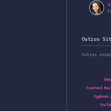
S
E
Outros Si
Outras resp
Ude
Frontend Mas
Egghead.
YouTu