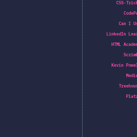
CSS-Tric
CodeP
Can I U
LinkedIn Lea
HTML Acade
Scrim
Kevin Powe
Medi
Treehou
Plat