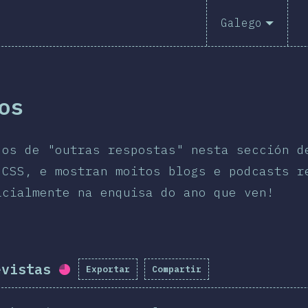
Galego
os
dos de "outras respostas" nesta sección d
 CSS, e mostran moitos blogs e podcasts r
icialmente na enquisa do ano que ven!
evistas
Exportar
Compartir
Porcentaxe completado:
73.3
%
(