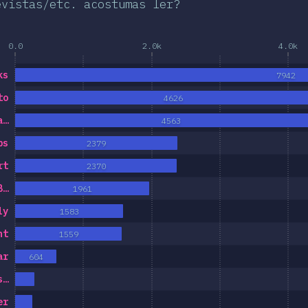
evistas/etc. acostumas ler?
0.0
2.0k
4.0k
ks
7942
to
4626
a…
4563
ps
2379
rt
2370
B…
1961
ly
1583
nt
1559
ar
604
s…
er