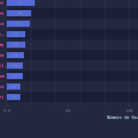
ks
23
en
20
se
19
r…
15
my
15
ba
14
ll
13
um
13
se
11
zi
11
0.0
50
100
Número de Us