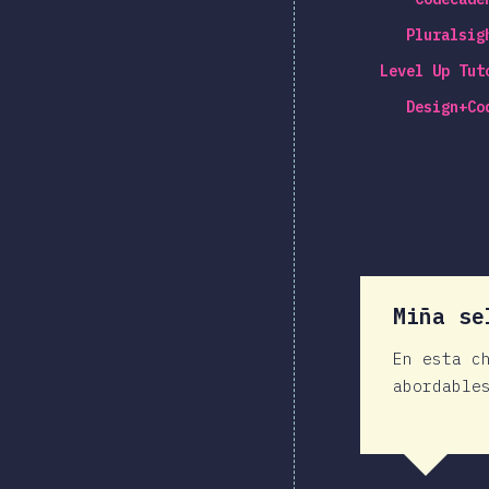
Pluralsig
Level Up Tut
Design+Co
Miña se
En esta c
abordable