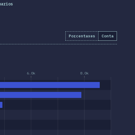
uarios
Porcentaxes
Conta
%
(
9157
)
6.0k
8.0k