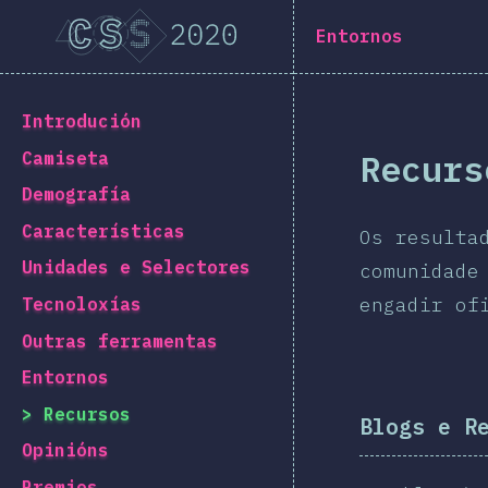
Navigated to [gl-ES] general.title
[gl-ES] general.title
Entornos
[gl-ES] general.back_to_intro
Introdución
Recurs
Camiseta
Demografía
Características
Os resulta
Unidades e Selectores
comunidade
engadir of
Tecnoloxías
Outras ferramentas
Entornos
Recursos
Blogs e R
Opinións
Premios