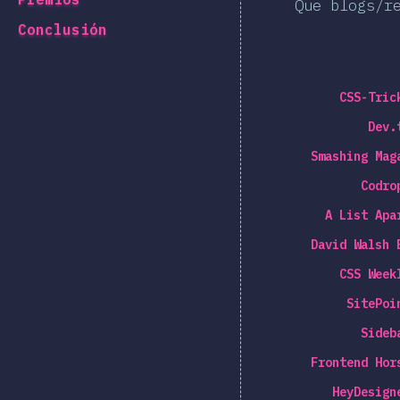
Que blogs/r
Conclusión
CSS-Tric
Dev.
Smashing Mag
Codro
A List Apa
David Walsh 
CSS Week
SitePoi
Sideb
Frontend Hor
HeyDesign