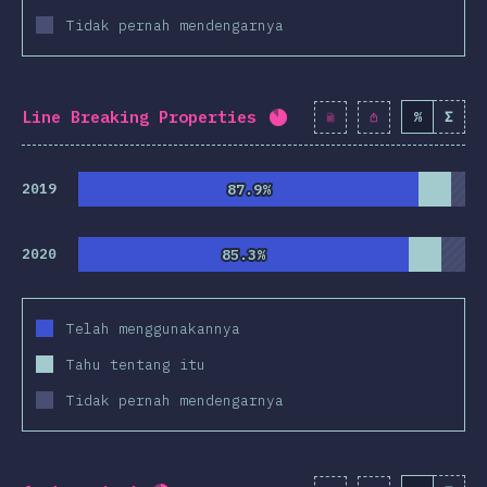
Tidak pernah mendengarnya
r lainnya
& Selectors
nologies
Line Breaking Properties
%
Σ
Completion percentage:
st-processors
angka CSS
2019
87.9%
87.9%
dologi CSS
2020
85.3%
85.3%
S-in-JS
er Tools
Telah menggunakannya
gkungan
Tahu tentang itu
umber
Tidak pernah mendengarnya
Opini
wards