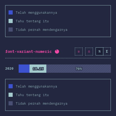
Telah menggunakannya
Tahu tentang itu
Tidak pernah mendengarnya
font-variant-numeric
%
Σ
Completion percentage:
85.
2020
18.2%
18.2%
70%
70%
Telah menggunakannya
Tahu tentang itu
Tidak pernah mendengarnya