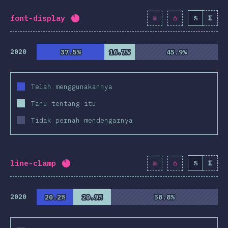
font-display
%
Σ
Completion percentage:
85.4
%
(
9811
2020
37.5%
37.5%
16.7%
16.7%
45.9%
45.9%
Telah menggunakannya
Tahu tentang itu
Tidak pernah mendengarnya
line-clamp
%
Σ
Completion percentage:
85.3
%
(
9807
)
2020
20.2%
20.2%
20.9%
20.9%
58.8%
58.8%