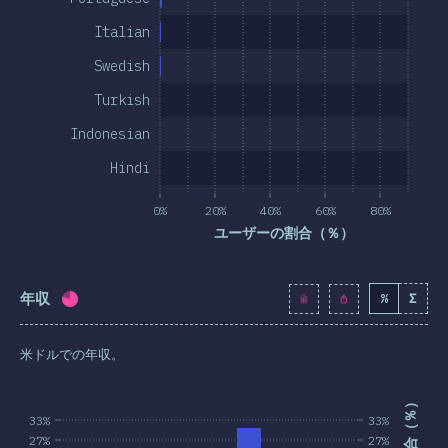
Italian
Swedish
Turkish
Indonesian
Hindi
0%
20%
40%
60%
80%
ユーザーの割合（％）
年収
%
Σ
回答記入率：
77.9
%
(
8948
)
米ドルでの年収。
33%
33%
27%
27%