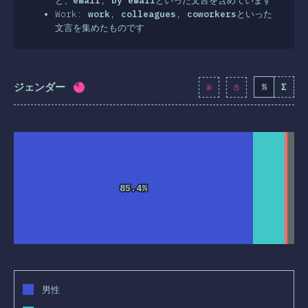
と、
email
,
by email
といった文言を含めています
Work:
work
,
colleagues
,
coworkers
といった
文言を集めたものです
ジェンダー
%
Σ
回答記入率：
80
%
(
9191
)
85.4%
85.4%
男性