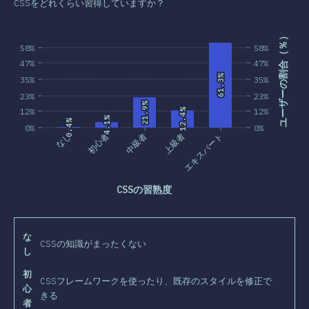
CSSをどれくらい習得していますか？
ユーザーの割合（％）
58%
58%
47%
47%
61.3%
61.3%
35%
35%
23%
23%
21.9%
21.9%
12%
12%
12.4%
12.4%
4.1%
4.1%
0.4%
0.4%
0%
0%
なし
初心者
中級者
上級者
エキスパート
CSSの習熟度
な
CSSの知識がまったくない
し
初
CSSフレームワークを使ったり、既存のスタイルを修正で
心
きる
者