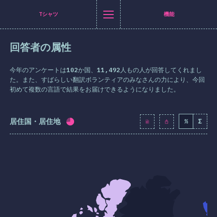
Navigated to [ja-JP] general.title
[ja-JP] general.title
[ja-JP] general.back_to_intro
[ja-JP] general.close_nav
Tシャツ
機能
日本語
回答者の属性
はじめに
erにシェア
cebookにシェア
LinkedInにシェア
メールで共有
今年のアンケートは
102
か国、
11,492
人もの人が回答してくれまし
Tシャツ
た。また、すばらしい翻訳ボランティアのみなさんの力により、今回
初めて複数の言語で結果をお届けできるようになりました。
答者の属性
機能
居住国・居住地
%
Σ
回答記入率：
71.3
%
(
8195
)
イアウト
＆グラフィクス
タラクション
ポグラフィ
ン＆トランスフォーム
ィアクエリー