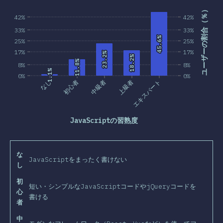
ユーザーの割合（％）
42%
42%
33%
33%
45.6%
45.6%
25%
25%
17%
17%
23.2%
23.2%
18.2%
18.2%
11.8%
11.8%
8%
8%
1.1%
1.1%
0%
0%
なし
初心者
中級者
上級者
エキスパート
JavaScriptの習熟度
な
JavaScriptをまったく書けない
し
初
短い・シンプルなJavaScriptコードやjQueryコードを
心
書ける
者
中