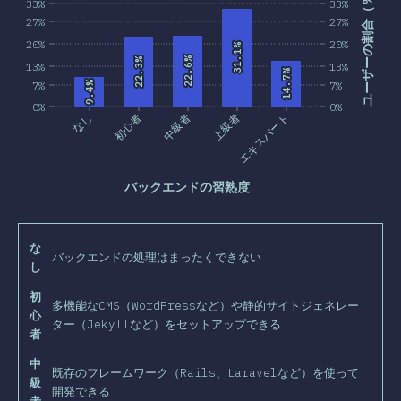
ユーザーの割合（％）
33%
33%
27%
27%
20%
20%
31.1%
31.1%
22.6%
22.6%
22.3%
22.3%
13%
13%
14.7%
14.7%
7%
9.4%
9.4%
7%
0%
0%
なし
初心者
中級者
上級者
エキスパート
バックエンドの習熟度
な
バックエンドの処理はまったくできない
し
初
多機能なCMS（WordPressなど）や静的サイトジェネレー
心
ター（Jekyllなど）をセットアップできる
者
中
既存のフレームワーク（Rails、Laravelなど）を使って
級
開発できる