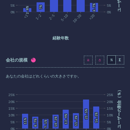
5%
6.7%
6.7%
5%
7%
7%
2.8%
2.8%
0%
0%
<1
1-2
2-5
5-10
10-20
>20
経験年数
会社の規模
%
Σ
回答記入率：
79.5
%
(
9131
)
あなたの会社はどれくらいの大きさですか。
ユーザーの割合（％）
25%
25%
20%
20%
15%
15%
21.5%
21.5%
16.2%
16.2%
10%
10%
13.9%
13.9%
11.3%
11.3%
10.2%
10.2%
11%
11%
8.7%
8.7%
7.1%
7.1%
5%
5%
0%
0%