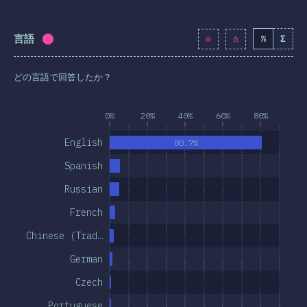
おわりに
言語
%
Σ
回答記入率：
100
%
(
11492
)
どの言語で回答したか？
0%
20%
40%
60%
80%
English
80.7%
Spanish
Russian
French
Chinese (Trad…
German
Czech
Portuguese