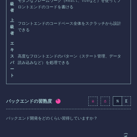
モダンなフレームワーク（React、Vueなど）を使ってフ
級
ロントエンドのコードを書ける
者
上
フロントエンドのコードベース全体をスクラッチから設計
級
できる
者
エ
キ
ス
高度なフロントエンドのパターン（ステート管理、データ
パ
読み込みなど）を処理できる
ー
ト
バックエンドの習熟度
%
Σ
回答記入率：
80.2
%
(
9216
)
バックエンド開発をどのくらい習得していますか？