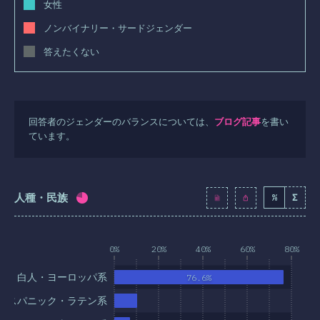
女性
ノンバイナリー・サードジェンダー
答えたくない
回答者のジェンダーのバランスについては、
ブログ記事
を書い
ています。
人種・民族
%
Σ
回答記入率：
77
%
(
8849
)
0%
20%
40%
60%
80%
白人・ヨーロッパ系
76.6%
ヒスパニック・ラテン系