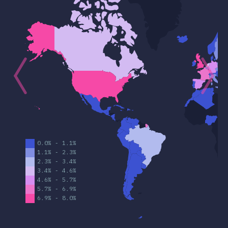
ほかの機能
とセレクタ
技術
サ・ポストプロセサ
フレームワーク
SS設計手法
S-in-JS
ほかのツール
対応環境
リソース
意見
アワード