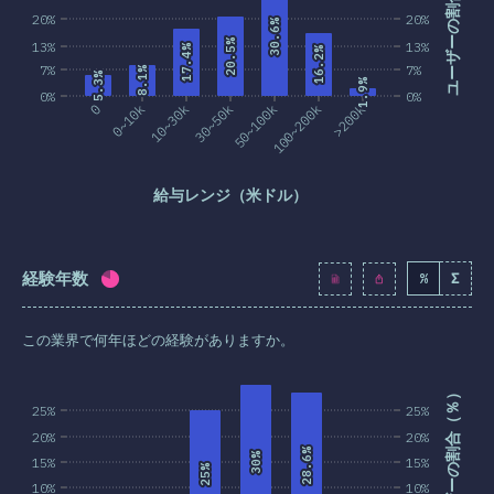
ユーザーの割合（％）
20%
20%
30.6%
30.6%
20.5%
20.5%
13%
13%
17.4%
17.4%
16.2%
16.2%
7%
7%
8.1%
8.1%
5.3%
5.3%
1.9%
1.9%
0%
0%
0
0~10k
10~30k
30~50k
50~100k
100~200k
>200k
給与レンジ（米ドル）
経験年数
%
Σ
回答記入率：
79.9
%
(
9180
)
この業界で何年ほどの経験がありますか。
ユーザーの割合（％）
25%
25%
20%
20%
28.6%
28.6%
30%
30%
15%
15%
25%
25%
10%
10%