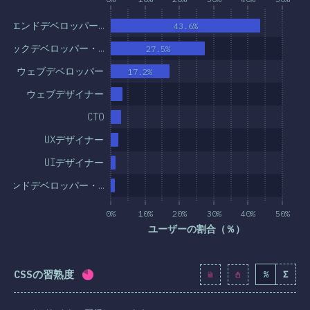
ントエンドデベロッパー…
43.6%
スタックデベロッパー・…
27.5%
ウェブデベロッパー
17.2%
ウェブデザイナー
CTO
UXデザイナー
UIデザイナー
エンドデベロッパー・…
0%
10%
20%
30%
40%
50%
ユーザーの割合（％）
CSSの習熟度
%
Σ
回答記入率：
80.4
%
(
9238
)