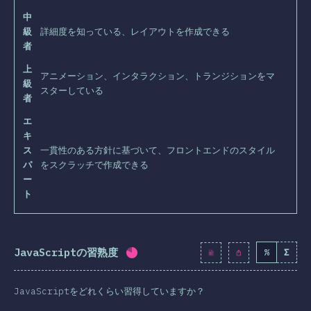
中
級
詳細度を知っている、レイアウトを作成できる
者
上
アニメーション、インタラクション、トランジションをマ
級
スターしている
者
エ
キ
ス
一貫性のある方針に基づいて、フロントエンドのスタイル
パ
をスクラッチで作成できる
ー
ト
JavaScriptの習熟度
%
Σ
回答記入率：
80.4
%
(
9236
)
JavaScriptをどれくらい習得していますか？