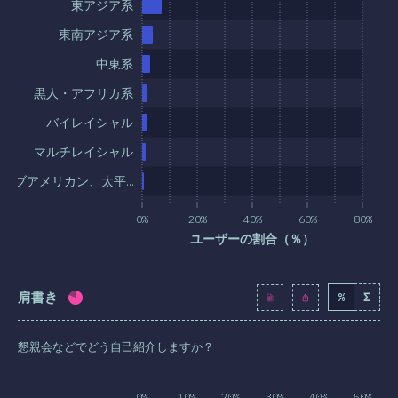
東アジア系
東南アジア系
中東系
黒人・アフリカ系
バイレイシャル
マルチレイシャル
ティブアメリカン、太平…
0%
20%
40%
60%
80%
ユーザーの割合（％）
肩書き
%
Σ
回答記入率：
79.3
%
(
9112
)
懇親会などでどう自己紹介しますか？
0%
10%
20%
30%
40%
50%