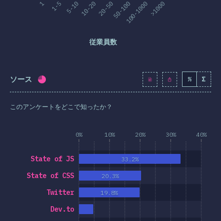
1
1-5
5-10
10-20
20-50
50-100
100-1000
>1000
従業員数
ソース
%
Σ
回答記入率：
72.3
%
(
8311
)
このアンケートをどこで知ったか？
0%
10%
20%
30%
40%
State of JS
33.2%
State of CSS
20.3%
Twitter
19.8%
Dev.to