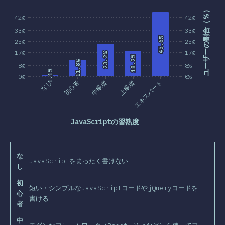
ユーザーの割合（％）
42%
42%
33%
33%
45.6%
45.6%
25%
25%
17%
17%
23.2%
23.2%
18.2%
18.2%
11.8%
11.8%
8%
8%
1.1%
1.1%
0%
0%
なし
初心者
中級者
上級者
エキスパート
JavaScriptの習熟度
な
JavaScriptをまったく書けない
し
初
短い・シンプルなJavaScriptコードやjQueryコードを
心
書ける
者
中