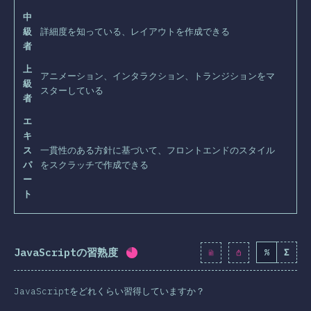
中
級
詳細度を知っている、レイアウトを作成できる
者
上
アニメーション、インタラクション、トランジションをマ
級
スターしている
者
エ
キ
ス
一貫性のある方針に基づいて、フロントエンドのスタイル
パ
をスクラッチで作成できる
ー
ト
JavaScriptの習熟度
%
Σ
回答記入率：
80.4
%
(
9236
)
JavaScriptをどれくらい習得していますか？