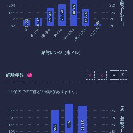
ユーザーの割合（％）
20%
20%
30.6%
30.6%
20.5%
20.5%
13%
13%
17.4%
17.4%
16.2%
16.2%
7%
7%
8.1%
8.1%
5.3%
5.3%
1.9%
1.9%
0%
0%
0
0~10k
10~30k
30~50k
50~100k
100~200k
>200k
給与レンジ（米ドル）
経験年数
%
Σ
回答記入率：
79.9
%
(
9180
)
この業界で何年ほどの経験がありますか。
ユーザーの割合（％）
25%
25%
20%
20%
28.6%
28.6%
30%
30%
15%
15%
25%
25%
10%
10%