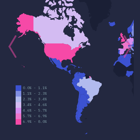
ほかの機能
とセレクタ
技術
サ・ポストプロセサ
フレームワーク
SS設計手法
S-in-JS
ほかのツール
対応環境
リソース
意見
アワード