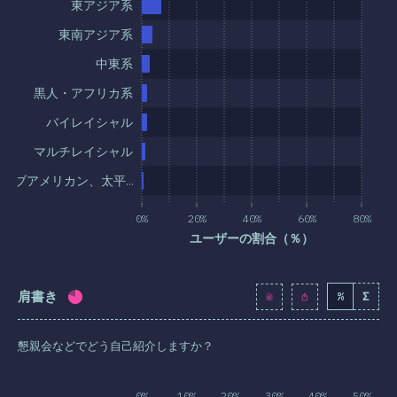
東アジア系
東南アジア系
中東系
黒人・アフリカ系
バイレイシャル
マルチレイシャル
ティブアメリカン、太平…
0%
20%
40%
60%
80%
ユーザーの割合（％）
肩書き
%
Σ
回答記入率：
79.3
%
(
9112
)
懇親会などでどう自己紹介しますか？
0%
10%
20%
30%
40%
50%