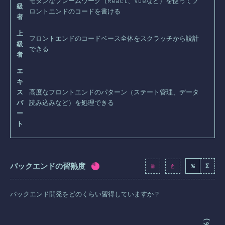
モダンなフレームワーク（React、Vueなど）を使ってフ
級
ロントエンドのコードを書ける
者
上
フロントエンドのコードベース全体をスクラッチから設計
級
できる
者
エ
キ
ス
高度なフロントエンドのパターン（ステート管理、データ
パ
読み込みなど）を処理できる
ー
ト
バックエンドの習熟度
%
Σ
回答記入率：
80.2
%
(
9216
)
バックエンド開発をどのくらい習得していますか？