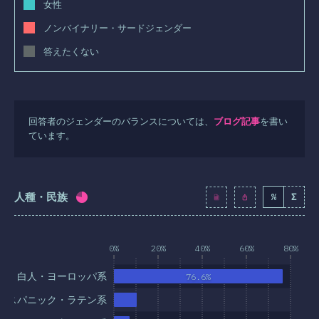
女性
ノンバイナリー・サードジェンダー
答えたくない
回答者のジェンダーのバランスについては、
ブログ記事
を書い
ています。
人種・民族
%
Σ
回答記入率：
77
%
(
8849
)
0%
20%
40%
60%
80%
白人・ヨーロッパ系
76.6%
ヒスパニック・ラテン系