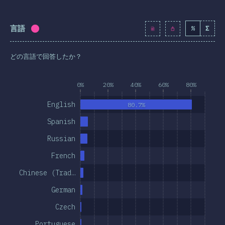
おわりに
言語
%
Σ
回答記入率：
100
%
(
11492
)
どの言語で回答したか？
0%
20%
40%
60%
80%
English
80.7%
Spanish
Russian
French
Chinese (Trad…
German
Czech
Portuguese