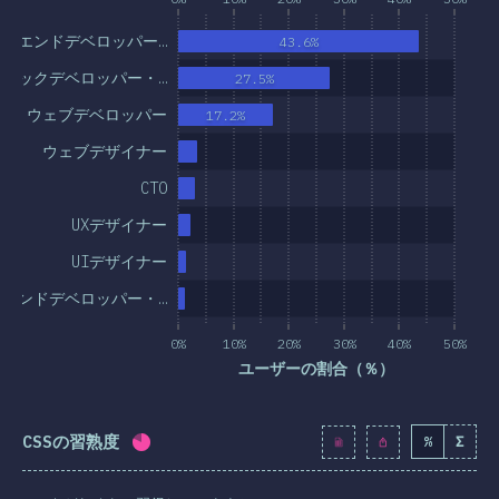
ントエンドデベロッパー…
43.6%
スタックデベロッパー・…
27.5%
ウェブデベロッパー
17.2%
ウェブデザイナー
CTO
UXデザイナー
UIデザイナー
エンドデベロッパー・…
0%
10%
20%
30%
40%
50%
ユーザーの割合（％）
CSSの習熟度
%
Σ
回答記入率：
80.4
%
(
9238
)