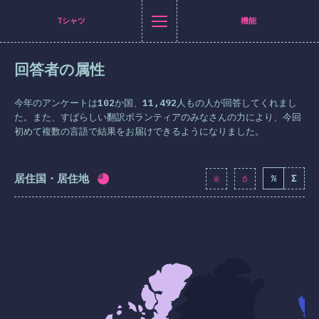
Navigated to [ja-JP] general.title
[ja-JP] general.title
[ja-JP] general.back_to_intro
[ja-JP] general.close_nav
Tシャツ
機能
日本語
回答者の属性
はじめに
erにシェア
cebookにシェア
LinkedInにシェア
メールで共有
今年のアンケートは
102
か国、
11,492
人もの人が回答してくれまし
Tシャツ
た。また、すばらしい翻訳ボランティアのみなさんの力により、今回
初めて複数の言語で結果をお届けできるようになりました。
答者の属性
機能
居住国・居住地
%
Σ
回答記入率：
71.3
%
(
8195
)
イアウト
＆グラフィクス
タラクション
ポグラフィ
ン＆トランスフォーム
ィアクエリー