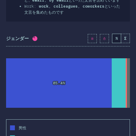
と、
email
,
by email
といった文言を含めています
Work:
work
,
colleagues
,
coworkers
といった
文言を集めたものです
ジェンダー
%
Σ
回答記入率：
80
%
(
9191
)
85.4%
85.4%
男性