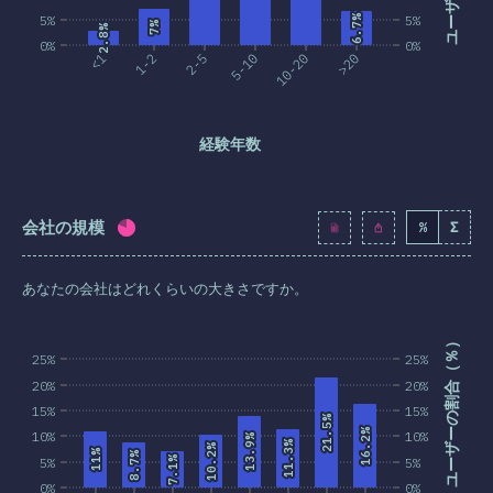
5%
6.7%
6.7%
5%
7%
7%
2.8%
2.8%
0%
0%
<1
1-2
2-5
5-10
10-20
>20
経験年数
会社の規模
%
Σ
回答記入率：
79.5
%
(
9131
)
あなたの会社はどれくらいの大きさですか。
ユーザーの割合（％）
25%
25%
20%
20%
15%
15%
21.5%
21.5%
16.2%
16.2%
10%
10%
13.9%
13.9%
11.3%
11.3%
10.2%
10.2%
11%
11%
8.7%
8.7%
7.1%
7.1%
5%
5%
0%
0%