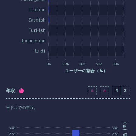
Italian
Swedish
Turkish
Indonesian
Hindi
0%
20%
40%
60%
80%
ユーザーの割合（％）
年収
%
Σ
回答記入率：
77.9
%
(
8948
)
米ドルでの年収。
33%
33%
27%
27%