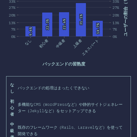
ユーザーの割合（％）
33%
33%
27%
27%
20%
20%
31.1%
31.1%
22.6%
22.6%
22.3%
22.3%
13%
13%
14.7%
14.7%
7%
9.4%
9.4%
7%
0%
0%
なし
初心者
中級者
上級者
エキスパート
バックエンドの習熟度
な
バックエンドの処理はまったくできない
し
初
多機能なCMS（WordPressなど）や静的サイトジェネレー
心
ター（Jekyllなど）をセットアップできる
者
中
既存のフレームワーク（Rails、Laravelなど）を使って
級
開発できる