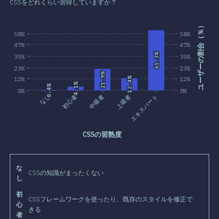
CSSをどれくらい習得していますか？
ユーザーの割合（％）
58%
58%
47%
47%
61.3%
61.3%
35%
35%
23%
23%
21.9%
21.9%
12%
12%
12.4%
12.4%
4.1%
4.1%
0.4%
0.4%
0%
0%
なし
初心者
中級者
上級者
エキスパート
CSSの習熟度
な
CSSの知識がまったくない
し
初
CSSフレームワークを使ったり、既存のスタイルを修正で
心
きる
者