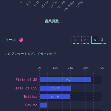
1
1-5
5-10
10-20
20-50
50-100
100-1000
>1000
従業員数
ソース
%
Σ
回答記入率：
72.3
%
(
8311
)
このアンケートをどこで知ったか？
0%
10%
20%
30%
40%
State of JS
33.2%
State of CSS
20.3%
Twitter
19.8%
Dev.to