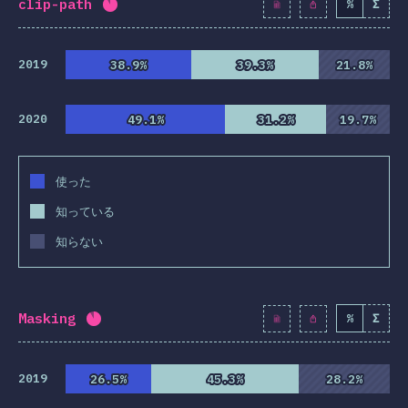
clip-path
%
Σ
回答記入率：
89.1
%
(
10237
)
おわりに
2019
38.9%
38.9%
39.3%
39.3%
21.8%
21.8%
2020
49.1%
49.1%
31.2%
31.2%
19.7%
19.7%
使った
知っている
知らない
Masking
%
Σ
回答記入率：
89.1
%
(
10240
)
2019
26.5%
26.5%
45.3%
45.3%
28.2%
28.2%