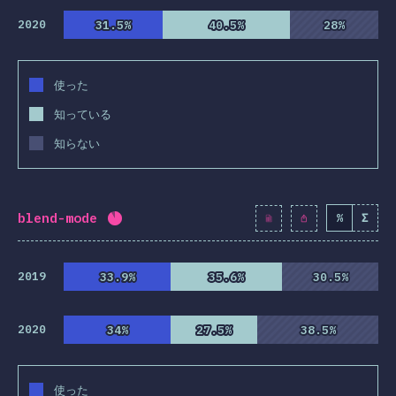
2020
31.5%
31.5%
40.5%
40.5%
28%
28%
使った
知っている
知らない
blend-mode
%
Σ
回答記入率：
89.1
%
(
10244
)
2019
33.9%
33.9%
35.6%
35.6%
30.5%
30.5%
2020
34%
34%
27.5%
27.5%
38.5%
38.5%
使った