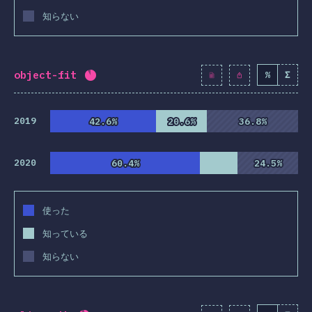
知らない
ほかの機能
とセレクタ
技術
object-fit
%
Σ
回答記入率：
89.1
%
(
10235
)
サ・ポストプロセサ
フレームワーク
2019
42.6%
42.6%
20.6%
20.6%
36.8%
36.8%
SS設計手法
2020
60.4%
60.4%
24.5%
24.5%
S-in-JS
ほかのツール
使った
対応環境
知っている
リソース
知らない
意見
アワード