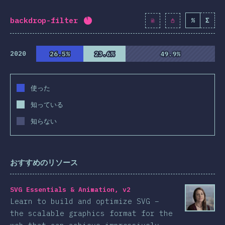
backdrop-filter
%
Σ
回答記入率：
89.4
%
(
10274
)
2020
26.5%
26.5%
23.6%
23.6%
49.9%
49.9%
使った
知っている
知らない
おすすめのリソース
SVG Essentials & Animation, v2
Learn to build and optimize SVG –
the scalable graphics format for the