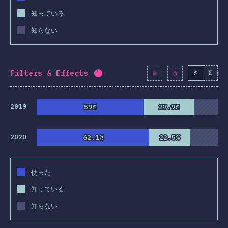
知っている
知らない
Filters & Effects
%
Σ
回答記入率：
89.3
%
(
10262
)
2019
59%
59%
27.9%
27.9%
2020
62.1%
62.1%
22.5%
22.5%
使った
知っている
知らない