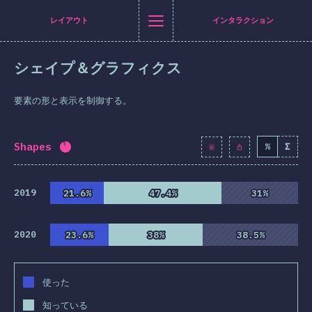
Navigated to [ja-JP] general.title
[ja-JP] general.title
[ja-JP] general.back_to_intro
[ja-JP] general.close_nav
レイアウト
インタラクション
日本語
シェイプ＆グラフィクス
はじめに
erにシェア
cebookにシェア
LinkedInにシェア
メールで共有
要素の形と表示を制御する。
Tシャツ
答者の属性
Shapes
%
Σ
回答記入率：
88.9
%
(
10222
)
機能
イアウト
2019
21.6%
21.6%
47.4%
47.4%
31%
31%
＆グラフィクス
2020
23.6%
23.6%
38%
38%
38.5%
38.5%
タラクション
ポグラフィ
使った
ン＆トランスフォーム
知っている
ィアクエリー