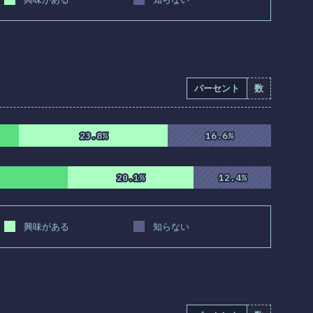
パーセント
数
23.8%
23.8%
16.6%
16.6%
20.1%
20.1%
12.4%
12.4%
興味がある
知らない