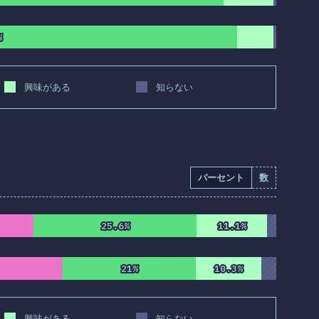
%
%
興味がある
知らない
パーセント
数
25.6%
25.6%
11.1%
11.1%
21%
21%
10.3%
10.3%
興味がある
知らない