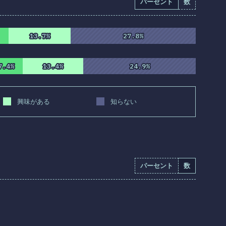
パーセント
数
13.7%
13.7%
27.8%
27.8%
7.4%
7.4%
13.4%
13.4%
24.9%
24.9%
興味がある
知らない
パーセント
数