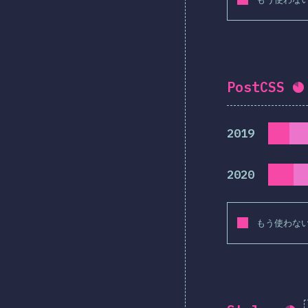
PostCSS
回
2019
2020
もう使わな