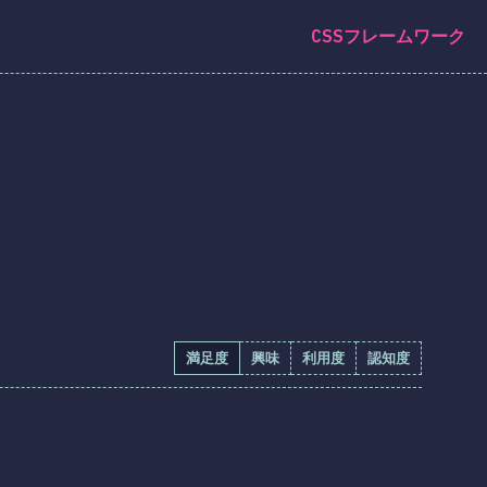
CSSフレームワーク
満足度
興味
利用度
認知度