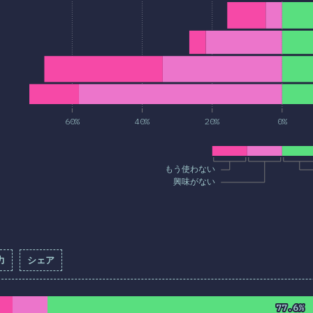
60%
40%
20%
0%
もう使わない
興味がない
力
シェア
記入率：
82.1
%
(
9440
)
77.6%
77.6%