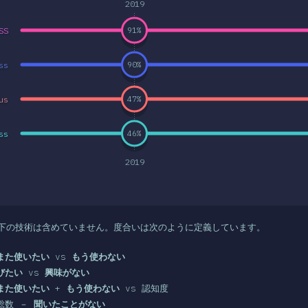
2019
SS
91
%
ss
90
%
us
47
%
ss
46
%
2019
以下の技術は含めていません。度合いは次のように定義しています。
また使いたい
vs
もう使わない
びたい
vs
興味がない
また使いたい
+
もう使わない
vs 認知度
総数 －
聞いたことがない