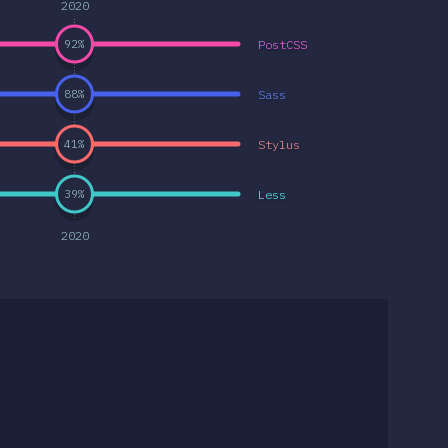
2020
PostCSS
92
%
Sass
88
%
Stylus
41
%
Less
39
%
2020