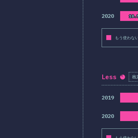
2020
10.
10.
もう使わな
Less
出
回答
2019
2020
もう使わな