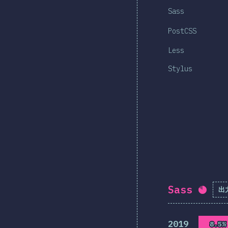
Sass
PostCSS
Less
Stylus
Sass
出
回答
2019
8.5%
8.5%