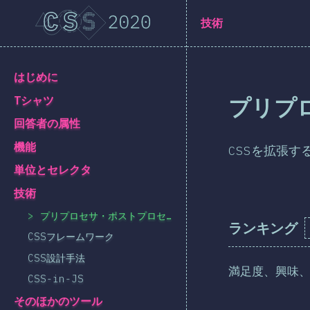
Navigated to [ja-JP] general.title
[ja-JP] general.title
技術
[ja-JP] general.back_to_intro
はじめに
プリプ
Tシャツ
回答者の属性
機能
CSSを拡張す
単位とセレクタ
技術
プリプロセサ・ポストプロセサ
ランキング
CSSフレームワーク
CSS設計手法
満足度、興味
CSS-in-JS
そのほかのツール