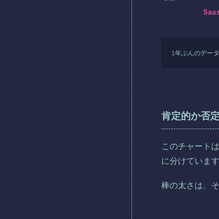
Sas
1年ぶんのデー
肯定的か否
このチャート
に分けていま
棒の太さは、