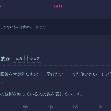
s
Less
タしかないものは含めていません。
定的か
出力
シェア
は回答を肯定的なもの（「学びたい」「また使いたい」）と
す。
その技術を知っている人の数を表しています。
60%
40%
20%
0%