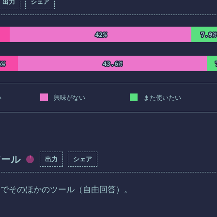
出力
シェア
答記入率：
82.2
%
(
9442
)
42%
42%
7.9%
7.9%
6%
6%
43.6%
43.6%
い
興味がない
また使いたい
ツール
出力
シェア
回答記入率：
3.4
%
(
394
)
内でそのほかのツール（自由回答）。