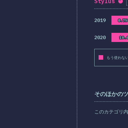
Stylus
回
2019
8.7%
8.7%
2020
10.
10.
もう使わな
そのほかの
このカテゴリ