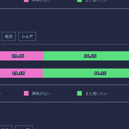
出力
シェア
答記入率：
82.3
%
(
9454
)
19.9%
19.9%
36.2%
36.2%
19.1%
19.1%
44.3%
44.3%
い
興味がない
また使いたい