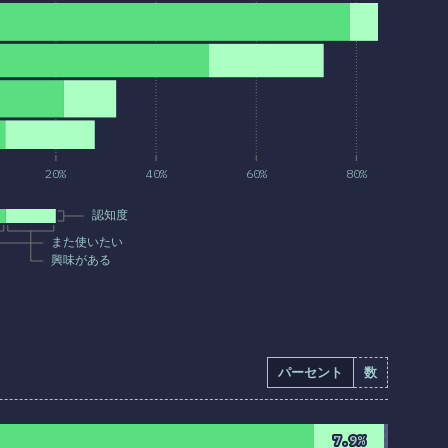
20%
40%
60%
80%
認知度
また使いたい
興味がある
パーセント
数
7.9%
7.9%