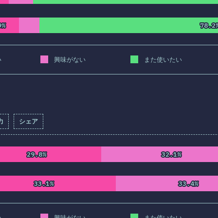
9%
9%
78.2
78.2
い
興味がない
また使いたい
力
シェア
記入率：
82.3
%
(
9454
)
29.8%
29.8%
32.1%
32.1%
33.1%
33.1%
33.4%
33.4%
い
興味がない
また使いたい