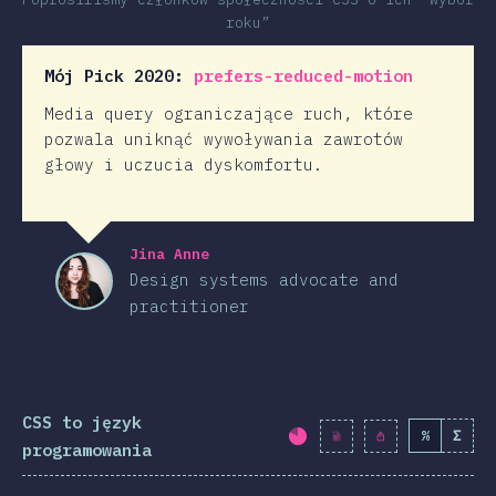
roku”
Mój Pick 2020:
prefers-reduced-motion
Media query ograniczające ruch, które
pozwala uniknąć wywoływania zawrotów
głowy i uczucia dyskomfortu.
Jina Anne
Design systems advocate and
practitioner
CSS to język
%
Σ
Procent ukończenia:
programowania
2019
2020