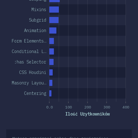
Mixins
Subgrid
Animation
Form Elements…
Conditional L…
:has Selector
CSS Houdini
Masonry Layou…
Centering
0.0
100
200
300
400
Ilość Użytkowników