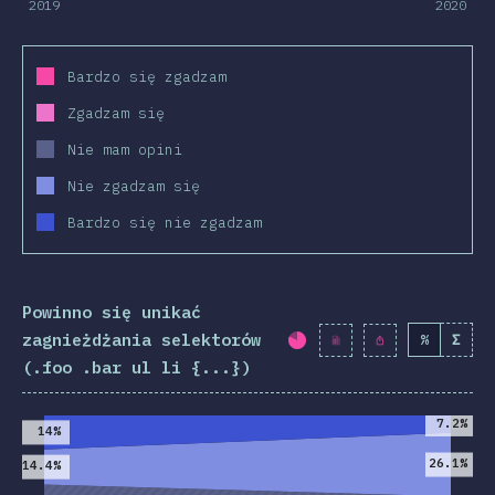
2019
2020
Bardzo się zgadzam
Zgadzam się
Nie mam opini
Nie zgadzam się
Bardzo się nie zgadzam
Powinno się unikać
zagnieżdżania selektorów
%
Σ
Procent ukończenia:
(.foo .bar ul li {...})
2019
2020
7.2%
14%
26.1%
14.4%