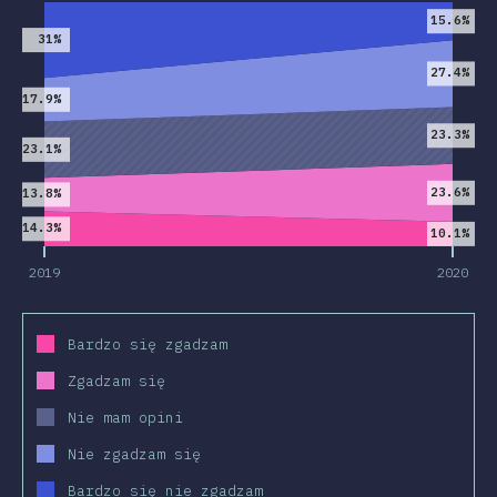
15.6%
31%
27.4%
17.9%
23.3%
23.1%
23.6%
13.8%
14.3%
10.1%
2019
2020
Bardzo się zgadzam
Zgadzam się
Nie mam opini
Nie zgadzam się
Bardzo się nie zgadzam