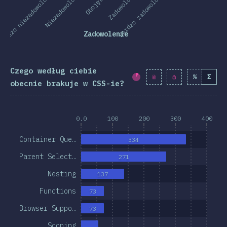
Bardzo niezadowolony
Niezadowolony
Obojętny
Zadowolony
Bardzo zadowolony
Zadowolenie
Czego według ciebie
%
Σ
Procent ukończenia:
obecnie brakuje w CSS-ie?
0.0
100
200
300
400
Container Que…
334
Parent Select…
271
Nesting
137
Functions
73
Browser Suppo…
73
Scoping