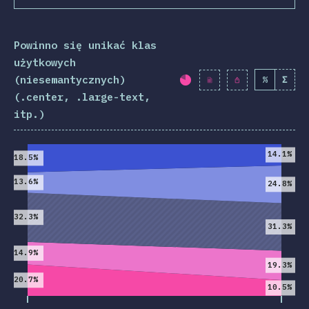
Powinno się unikać klas
użytkowych
(niesemantycznych)
%
Σ
Procent ukończenia:
(.center, .large-text,
itp.)
2019
2020
14.1%
18.5%
13.6%
24.8%
32.3%
31.3%
14.9%
19.3%
20.7%
10.5%