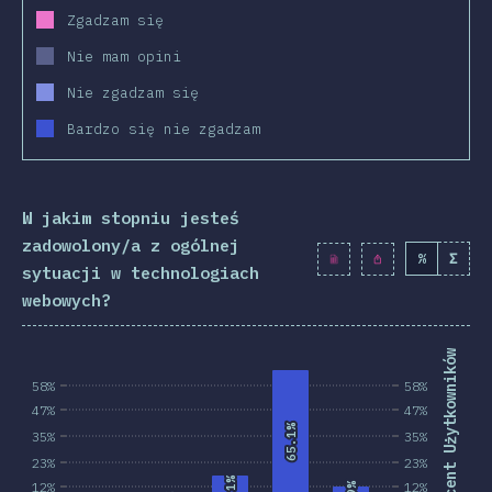
Zgadzam się
Nie mam opini
Nie zgadzam się
Bardzo się nie zgadzam
W jakim stopniu jesteś
zadowolony/a z ogólnej
%
Σ
sytuacji w technologiach
webowych?
Procent Użytkowników
58%
58%
47%
47%
65.1%
65.1%
35%
35%
23%
23%
12%
12%