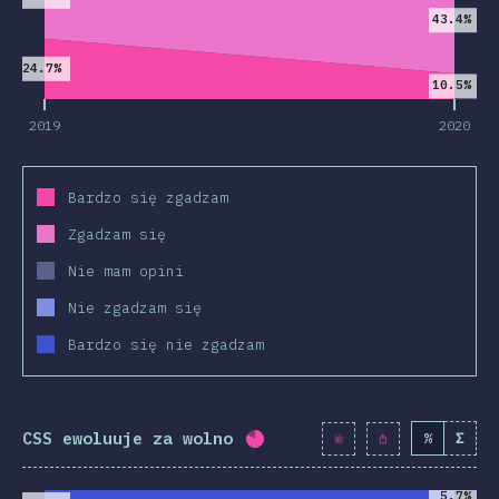
43.4%
nkcjonalności
24.7%
i i selektory
10.5%
hnologie
2019
2020
st-procesory
eworki CSS
Bardzo się zgadzam
ologie CSS
Zgadzam się
S-in-JS
Nie mam opini
Narzędzia
Nie zgadzam się
dowiska
Bardzo się nie zgadzam
ródła
pinie
CSS ewoluuje za wolno
%
Σ
Procent ukończenia:
80.4
%
agrody
2019
2020
5.7%