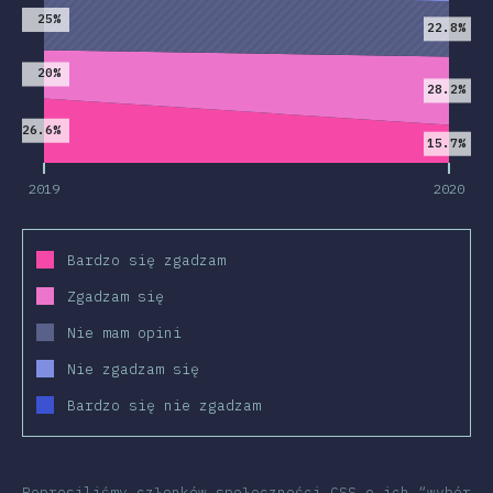
25%
22.8%
20%
28.2%
26.6%
15.7%
2019
2020
Bardzo się zgadzam
Zgadzam się
Nie mam opini
Nie zgadzam się
Bardzo się nie zgadzam
Poprosiliśmy członków społeczności CSS o ich “wybór