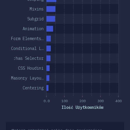
Mixins
Subgrid
Animation
Form Elements…
Conditional L…
:has Selector
CSS Houdini
Masonry Layou…
Centering
0.0
100
200
300
400
Ilość Użytkowników