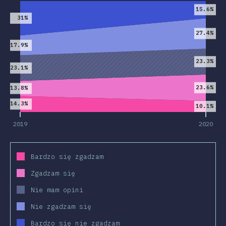
15.6%
31%
27.4%
17.9%
23.3%
23.1%
23.6%
13.8%
14.3%
10.1%
2019
2020
Bardzo się zgadzam
Zgadzam się
Nie mam opini
Nie zgadzam się
Bardzo się nie zgadzam