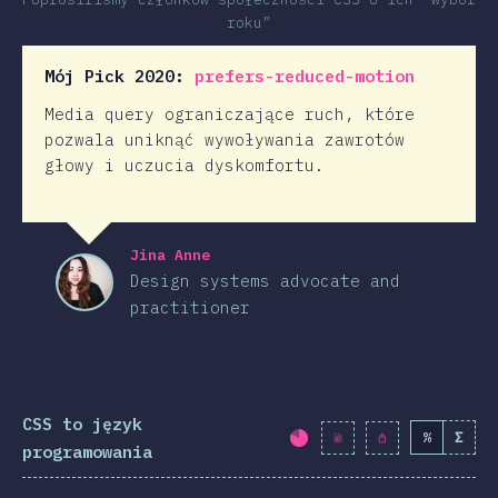
roku”
Mój Pick 2020:
prefers-reduced-motion
Media query ograniczające ruch, które
pozwala uniknąć wywoływania zawrotów
głowy i uczucia dyskomfortu.
Jina Anne
Design systems advocate and
practitioner
CSS to język
%
Σ
Procent ukończenia:
programowania
2019
2020