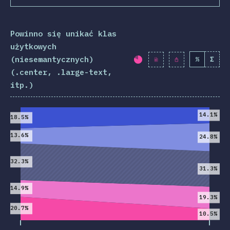
Powinno się unikać klas
użytkowych
(niesemantycznych)
%
Σ
Procent ukończenia:
(.center, .large-text,
itp.)
2019
2020
14.1%
18.5%
13.6%
24.8%
32.3%
31.3%
14.9%
19.3%
20.7%
10.5%