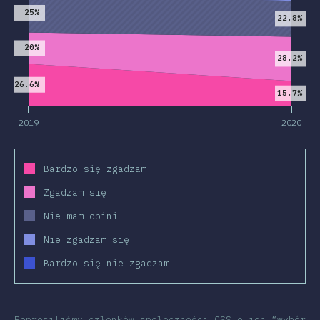
25%
22.8%
20%
28.2%
26.6%
15.7%
2019
2020
Bardzo się zgadzam
Zgadzam się
Nie mam opini
Nie zgadzam się
Bardzo się nie zgadzam
Poprosiliśmy członków społeczności CSS o ich “wybór