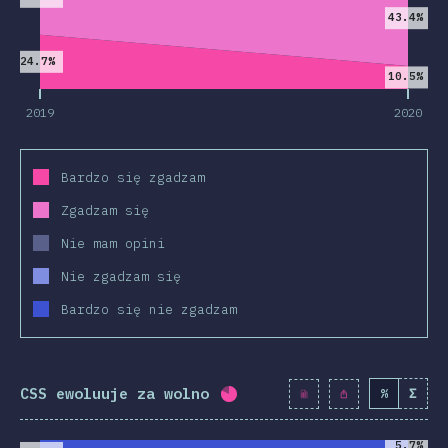
43.4%
nkcjonalności
24.7%
i i selektory
10.5%
hnologie
2019
2020
st-procesory
eworki CSS
Bardzo się zgadzam
ologie CSS
Zgadzam się
S-in-JS
Nie mam opini
Narzędzia
Nie zgadzam się
dowiska
Bardzo się nie zgadzam
ródła
pinie
CSS ewoluuje za wolno
%
Σ
Procent ukończenia:
80.4
%
agrody
2019
2020
5.7%