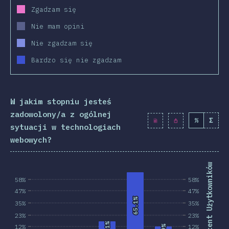
Zgadzam się
Nie mam opini
Nie zgadzam się
Bardzo się nie zgadzam
W jakim stopniu jesteś
zadowolony/a z ogólnej
%
Σ
sytuacji w technologiach
webowych?
Procent Użytkowników
58%
58%
47%
47%
65.1%
65.1%
35%
35%
23%
23%
12%
12%