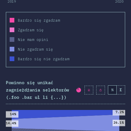
2019
2020
Bardzo się zgadzam
Zgadzam się
Nie mam opini
Nie zgadzam się
Bardzo się nie zgadzam
Powinno się unikać
zagnieżdżania selektorów
%
Σ
Procent ukończenia:
(.foo .bar ul li {...})
2019
2020
7.2%
14%
26.1%
14.4%