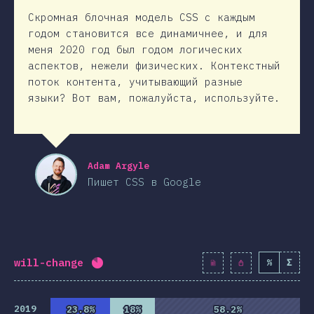
Скромная блочная модель CSS с каждым
годом становится все динамичнее, и для
меня 2020 год был годом логических
аспектов, нежели физических. Контекстный
поток контента, учитывающий разные
языки? Вот вам, пожалуйста, используйте.
Adam Argyle
Пишет CSS в Google
will-change
%
Σ
Процент заполнения:
82.9
%
(
9523
)
2019
23.8%
23.8%
18%
18%
58.2%
58.2%