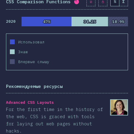
CSS Comparison Functions
%
Σ
Процент заполнения:
83
2020
47%
47%
34.2%
34.2%
18.9%
18.9%
Использовал
Знаю
Впервые слышу
Рекомендуемые ресурсы
Advanced CSS Layouts
For the first time in the history of
the web, CSS is graced with tools
for laying out web pages without
hacks.