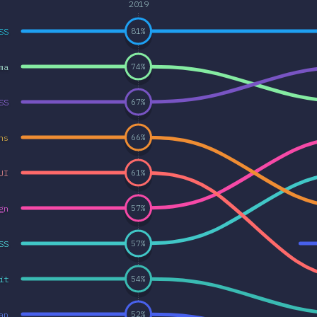
2019
SS
81
%
ma
74
%
SS
67
%
ns
66
%
UI
61
%
gn
57
%
SS
57
%
it
54
%
ap
52
%