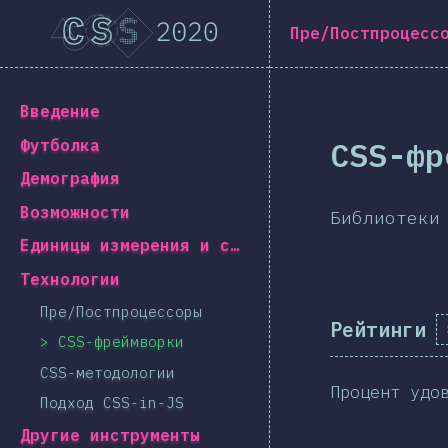
[ru-RU] general.title
Пре/Постпроцесс
[ru-RU] general.back_to_intro
Введение
CSS-фр
Футболка
Демография
Возможности
Библиотеки
Единицы измерения и селекторы
Технологии
Пре/Постпроцессоры
Рейтинги
CSS-фреймворки
CSS-методологии
Процент удо
Подход CSS-in-JS
Другие инструменты