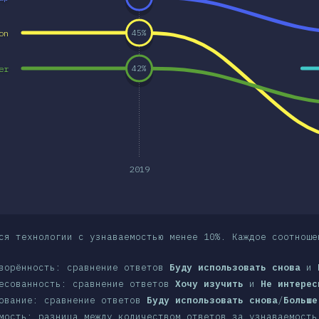
on
45
%
er
42
%
2019
ся технологии с узнаваемостью менее 10%. Каждое соотноше
ворённость: сравнение ответов
Буду использовать снова
и
есованность: сравнение ответов
Хочу изучить
и
Не интерес
ование: сравнение ответов
Буду использовать снова
/
Больше
мость: разница между количеством ответов за узнаваемость