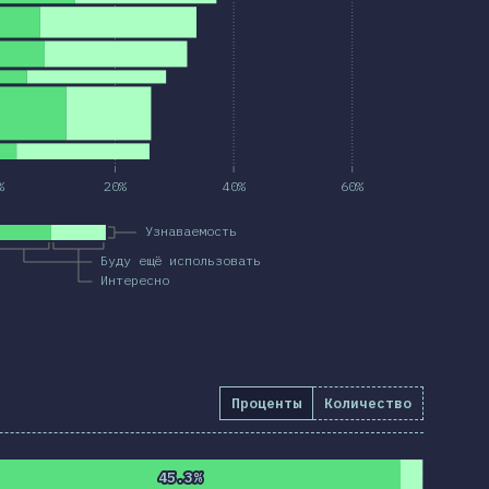
%
20%
40%
60%
Узнаваемость
Буду ещё использовать
Интересно
Проценты
Количество
45.3%
45.3%