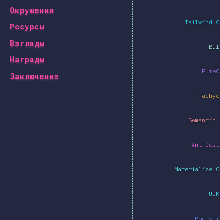
Окружения
Tailwind C
Ресурсы
Взгляды
Bul
Награды
PureC
Заключение
Tachyo
Semantic 
Ant Desi
Materialize C
UIK
Bootstr