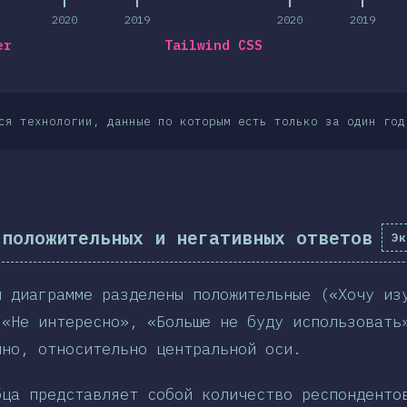
2020
2019
2020
2019
er
Tailwind CSS
ся технологии, данные по которым есть только за один год
 положительных и негативных ответов
Эк
й диаграмме разделены положительные («Хочу из
(«Не интересно», «Больше не буду использовать
нно, относительно центральной оси.
бца представляет собой количество респонденто