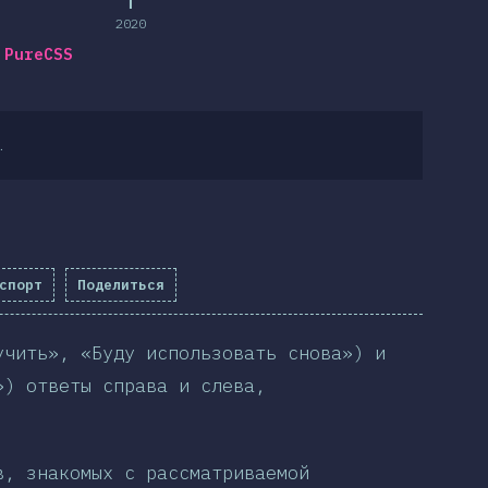
2020
PureCSS
.
спорт
Поделиться
учить», «Буду использовать снова») и
») ответы справа и слева,
в, знакомых с рассматриваемой