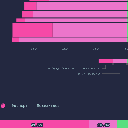
60%
40%
20%
0
Не буду больше использовать
Не интересно
Экспорт
Поделиться
Процент заполнения:
82
%
(
9425
)
41.5%
41.5%
10.8%
10.8%