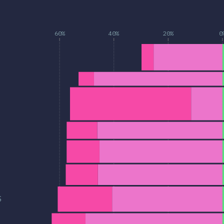
.
60%
40%
20%
0
S