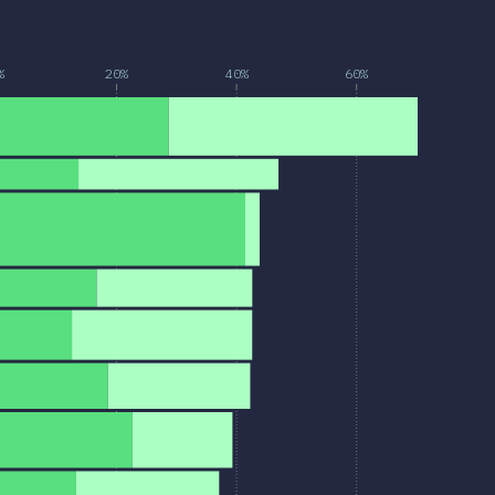
%
20%
40%
60%