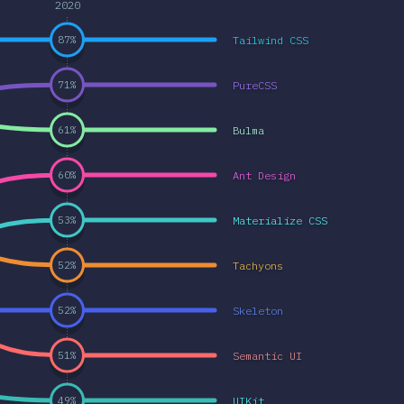
2020
Tailwind CSS
87
%
PureCSS
71
%
Bulma
61
%
Ant Design
60
%
Materialize CSS
53
%
Tachyons
52
%
Skeleton
52
%
Semantic UI
51
%
UIKit
49
%