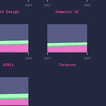
2020
2019
2020
nt Design
Semantic UI
2020
2019
2020
2020
2019
2020
UIKit
Tachyons
2020