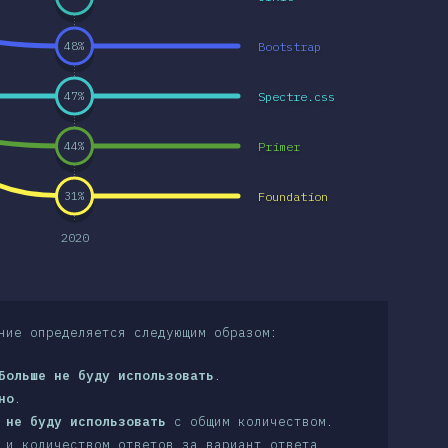
Bootstrap
48
%
Spectre.css
47
%
Primer
44
%
Foundation
31
%
2020
ние определяется следующим образом:
Больше не буду использовать
.
но
.
 не буду использовать
с общим количеством.
 и количеством ответов за вариант ответа