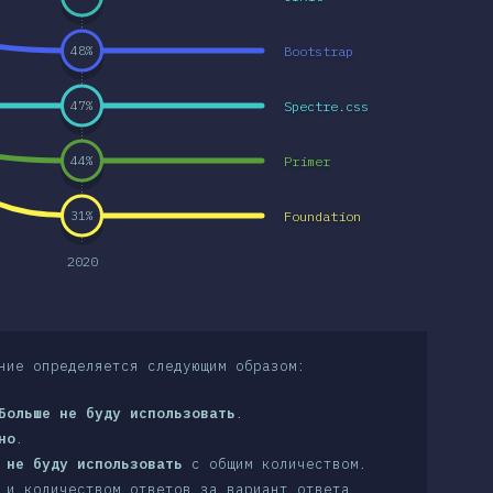
Bootstrap
48
%
Spectre.css
47
%
Primer
44
%
Foundation
31
%
2020
ние определяется следующим образом:
Больше не буду использовать
.
но
.
 не буду использовать
с общим количеством.
 и количеством ответов за вариант ответа