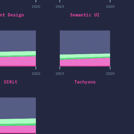
2020
2019
2020
nt Design
Semantic UI
2020
2019
2020
2020
2019
2020
UIKit
Tachyons
2020