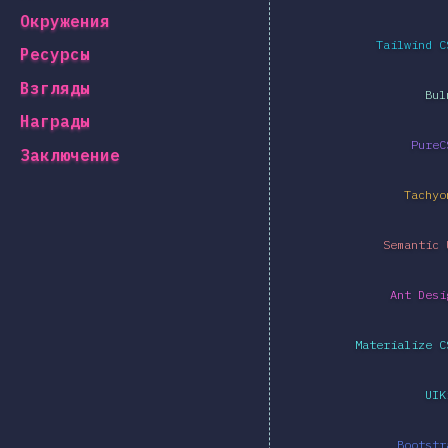
Окружения
Tailwind C
Ресурсы
Взгляды
Bul
Награды
PureC
Заключение
Tachyo
Semantic 
Ant Desi
Materialize C
UIK
Bootstr