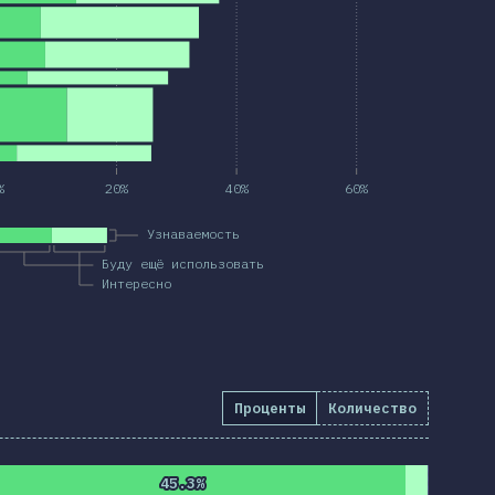
%
20%
40%
60%
Узнаваемость
Буду ещё использовать
Интересно
Проценты
Количество
45.3%
45.3%