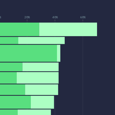
%
20%
40%
60%