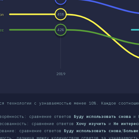
on
45
%
er
42
%
2019
ся технологии с узнаваемостью менее 10%. Каждое соотноше
ворённость: сравнение ответов
Буду использовать снова
и
есованность: сравнение ответов
Хочу изучить
и
Не интерес
ование: сравнение ответов
Буду использовать снова
/
Больше
мость: разница между количеством ответов за узнаваемость