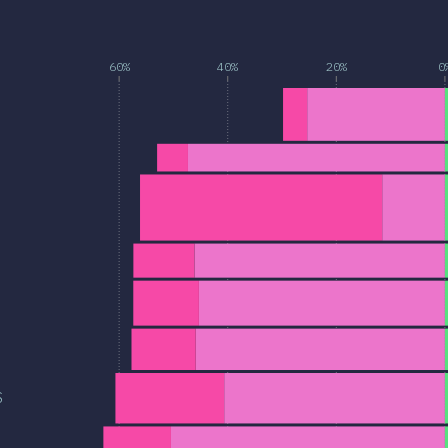
.
60%
40%
20%
0
S