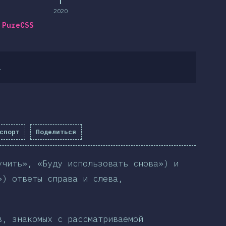
2020
PureCSS
.
спорт
Поделиться
учить», «Буду использовать снова») и
») ответы справа и слева,
в, знакомых с рассматриваемой