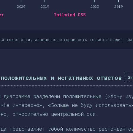
2020
2019
2020
2019
er
Tailwind CSS
ся технологии, данные по которым есть только за один год
 положительных и негативных ответов
Эк
й диаграмме разделены положительные («Хочу из
(«Не интересно», «Больше не буду использовать
нно, относительно центральной оси.
бца представляет собой количество респонденто