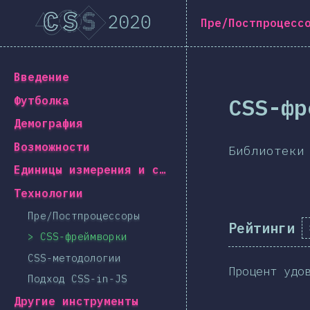
Navigated to [ru-RU] general.title
[ru-RU] general.title
Пре/Постпроцесс
[ru-RU] general.back_to_intro
Введение
CSS-фр
Футболка
Демография
Возможности
Библиотеки
Единицы измерения и селекторы
Технологии
Пре/Постпроцессоры
Рейтинги
CSS-фреймворки
CSS-методологии
Процент удо
Подход CSS-in-JS
Другие инструменты