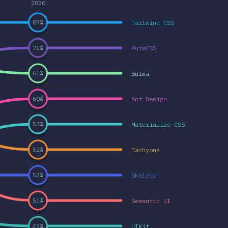
2020
Tailwind CSS
87
%
PureCSS
71
%
Bulma
61
%
Ant Design
60
%
Materialize CSS
53
%
Tachyons
52
%
Skeleton
52
%
Semantic UI
51
%
UIKit
49
%