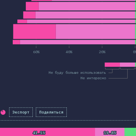
60%
40%
20%
0
Не буду больше использовать
Не интересно
Экспорт
Поделиться
Процент заполнения:
82
%
(
9425
)
41.5%
41.5%
10.8%
10.8%