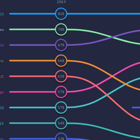
2019
SS
81
%
ma
74
%
SS
67
%
ns
66
%
UI
61
%
gn
57
%
SS
57
%
it
54
%
ap
52
%