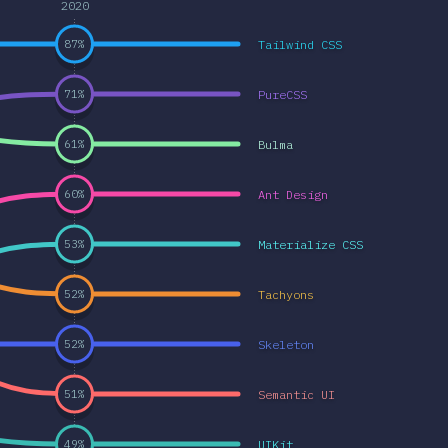
2020
Tailwind CSS
87
%
PureCSS
71
%
Bulma
61
%
Ant Design
60
%
Materialize CSS
53
%
Tachyons
52
%
Skeleton
52
%
Semantic UI
51
%
UIKit
49
%