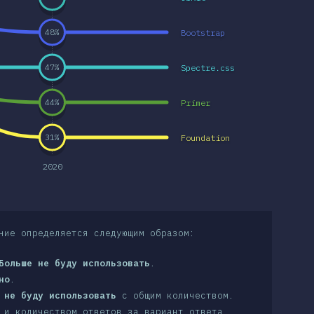
Bootstrap
48
%
Spectre.css
47
%
Primer
44
%
Foundation
31
%
2020
ние определяется следующим образом:
Больше не буду использовать
.
но
.
 не буду использовать
с общим количеством.
 и количеством ответов за вариант ответа