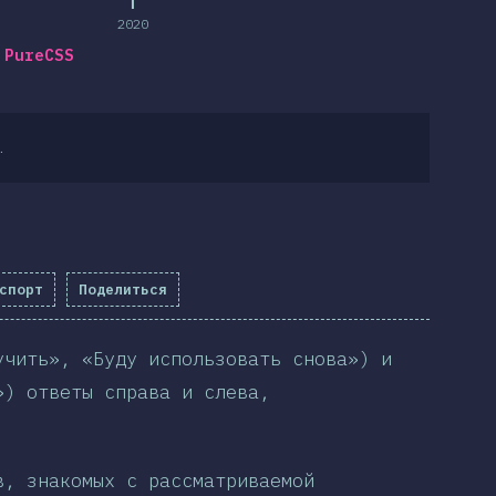
2020
PureCSS
.
спорт
Поделиться
учить», «Буду использовать снова») и
») ответы справа и слева,
в, знакомых с рассматриваемой