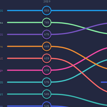
2019
SS
81
%
ma
74
%
SS
67
%
ns
66
%
UI
61
%
gn
57
%
SS
57
%
it
54
%
ap
52
%