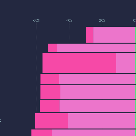
.
60%
40%
20%
0
S