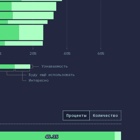
%
20%
40%
60%
Узнаваемость
Буду ещё использовать
Интересно
Проценты
Количество
45.3%
45.3%