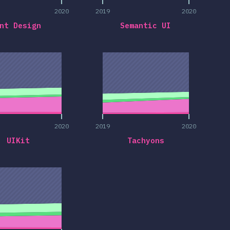
2020
2019
2020
nt Design
Semantic UI
2020
2019
2020
2020
2019
2020
UIKit
Tachyons
2020