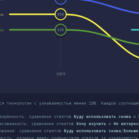
on
45
%
er
42
%
2019
ся технологии с узнаваемостью менее 10%. Каждое соотноше
ворённость: сравнение ответов
Буду использовать снова
и
есованность: сравнение ответов
Хочу изучить
и
Не интерес
ование: сравнение ответов
Буду использовать снова
/
Больше
мость: разница между количеством ответов за узнаваемость