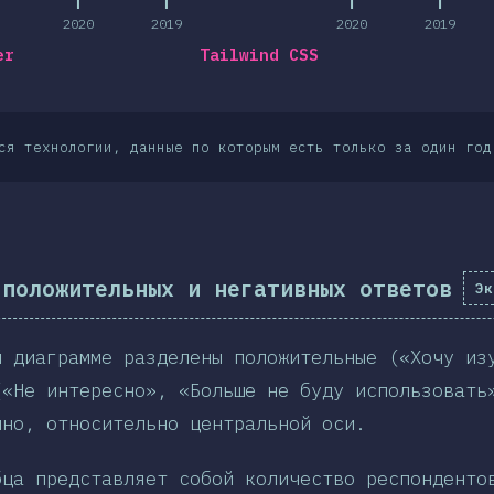
2020
2019
2020
2019
er
Tailwind CSS
ся технологии, данные по которым есть только за один год
 положительных и негативных ответов
Эк
й диаграмме разделены положительные («Хочу из
(«Не интересно», «Больше не буду использовать
нно, относительно центральной оси.
бца представляет собой количество респонденто