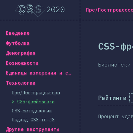
Navigated to [ru-RU] general.title
[ru-RU] general.title
Пре/Постпроцесс
[ru-RU] general.back_to_intro
Введение
CSS-фр
Футболка
Демография
Возможности
Библиотеки
Единицы измерения и селекторы
Технологии
Пре/Постпроцессоры
Рейтинги
CSS-фреймворки
CSS-методологии
Процент удо
Подход CSS-in-JS
Другие инструменты