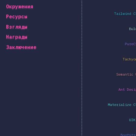
Окружения
Tailwind C
Ресурсы
Взгляды
Bul
Награды
PureC
Заключение
Tachyo
Semantic 
Ant Desi
Materialize C
UIK
Bootstr