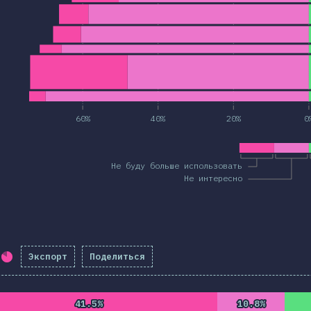
60%
40%
20%
0
Не буду больше использовать
Не интересно
Экспорт
Поделиться
Процент заполнения:
82
%
(
9425
)
41.5%
41.5%
10.8%
10.8%