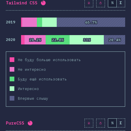
Tailwind CSS
%
Σ
Процент заполнения:
82.2
%
(
9445
)
2019
65.7%
65.7%
2020
20.2%
20.2%
22.8%
22.8%
33%
33%
20.4%
20.4%
Не буду больше использовать
Не интересно
Буду ещё использовать
Интересно
Впервые слышу
PureCSS
%
Σ
Процент заполнения:
81.9
%
(
9415
)