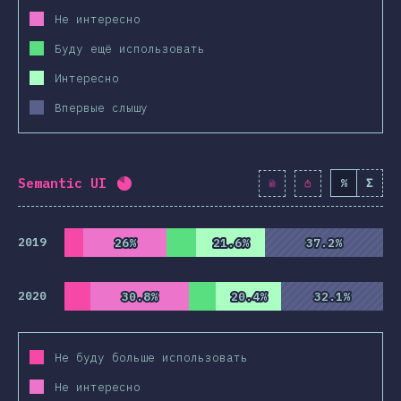
Не интересно
Буду ещё использовать
Интересно
Впервые слышу
Semantic UI
%
Σ
Процент заполнения:
82.1
%
(
9430
)
2019
26%
26%
21.6%
21.6%
37.2%
37.2%
2020
30.8%
30.8%
20.4%
20.4%
32.1%
32.1%
Не буду больше использовать
Не интересно