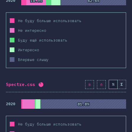
2020
18.9%
18.9%
62.6%
62.6%
Не буду больше использовать
Не интересно
Буду ещё использовать
Интересно
Впервые слышу
Spectre.css
%
Σ
Процент заполнения:
81.9
%
(
9410
)
2020
81.8%
81.8%
Не буду больше использовать