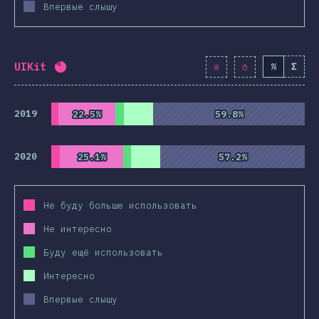
Впервые слышу
UIKit
%
Σ
Процент заполнения:
82
%
(
9419
)
2019
22.5%
22.5%
59.8%
59.8%
2020
25.1%
25.1%
57.2%
57.2%
Не буду больше использовать
Не интересно
Буду ещё использовать
Интересно
Впервые слышу