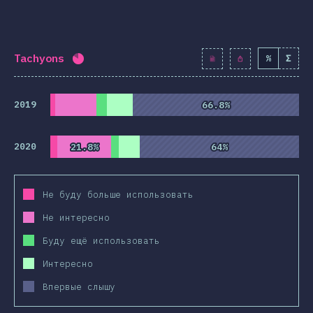
Tachyons
%
Σ
Процент заполнения:
82
%
(
9423
)
2019
66.8%
66.8%
2020
21.8%
21.8%
64%
64%
Не буду больше использовать
Не интересно
Буду ещё использовать
Интересно
Впервые слышу