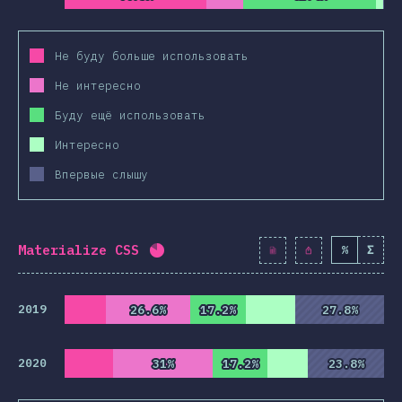
Не буду больше использовать
Не интересно
Буду ещё использовать
Интересно
Впервые слышу
Materialize CSS
%
Σ
Процент заполнения:
82
%
(
9427
)
2019
26.6%
26.6%
17.2%
17.2%
27.8%
27.8%
2020
31%
31%
17.2%
17.2%
23.8%
23.8%