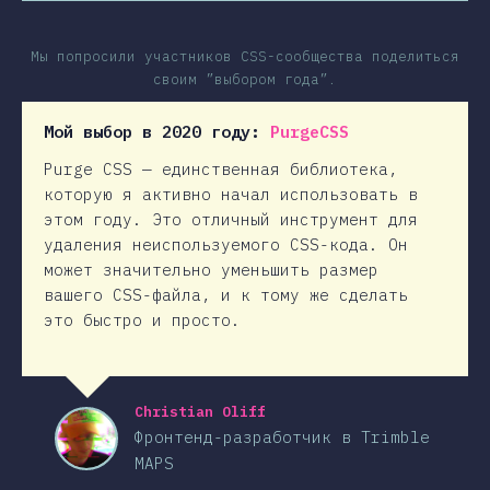
Мы попросили участников CSS-сообщества поделиться
своим ”выбором года”.
Мой выбор в 2020 году:
PurgeCSS
Purge CSS — единственная библиотека,
которую я активно начал использовать в
этом году. Это отличный инструмент для
удаления неиспользуемого CSS-кода. Он
может значительно уменьшить размер
вашего CSS-файла, и к тому же сделать
это быстро и просто.
Christian Oliff
Фронтенд-разработчик в Trimble
MAPS