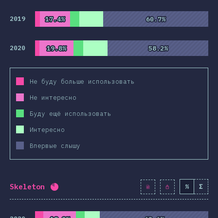
2019
17.4%
17.4%
60.7%
60.7%
2020
19.8%
19.8%
58.2%
58.2%
Не буду больше использовать
Не интересно
Буду ещё использовать
Интересно
Впервые слышу
Skeleton
%
Σ
Процент заполнения:
82
%
(
9424
)