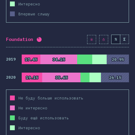
Интересно
Впервые слышу
Foundation
%
Σ
Процент заполнения:
82.1
%
(
9430
)
2019
17.4%
17.4%
34.1%
34.1%
20.9%
20.9%
2020
19.1%
19.1%
35.6%
35.6%
26.1%
26.1%
Не буду больше использовать
Не интересно
Буду ещё использовать
Интересно