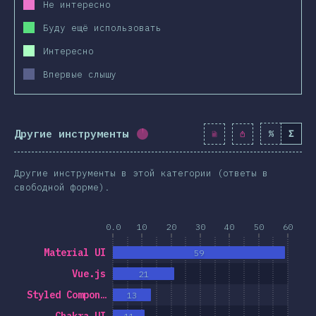
Не интересно
Буду ещё использовать
Интересно
Впервые слышу
Другие инструменты
%
Σ
Процент заполнения:
1.7
%
(
19
Другие инструменты в этой категории (ответы в
свободной форме).
0.0
10
20
30
40
50
60
Material UI
59
Vue.js
21
Styled Compon…
13