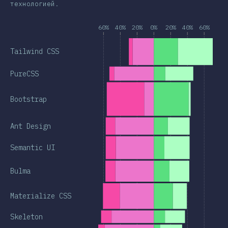
технологией.
60%
40%
20%
0%
20%
40%
60%
Tailwind CSS
PureCSS
Bootstrap
Ant Design
Semantic UI
Bulma
Materialize CSS
Skeleton