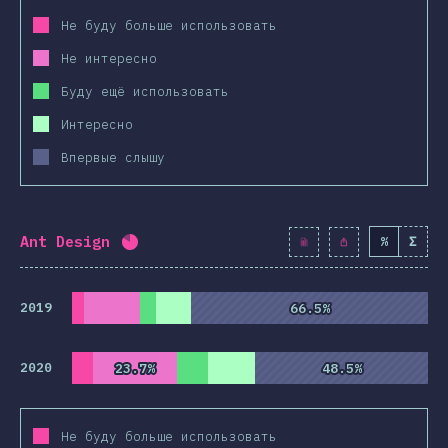
Не буду больше использовать
Не интересно
Буду ещё использовать
Интересно
Впервые слышу
Ant Design
%
Σ
Процент заполнения:
82
%
(
9428
)
2019
66.5%
66.5%
2020
23.7%
23.7%
48.5%
48.5%
Не буду больше использовать