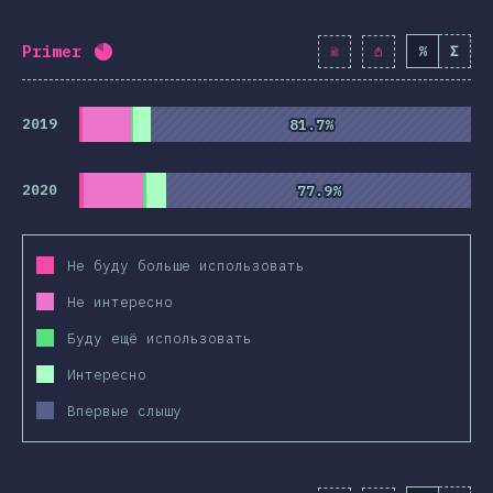
Primer
%
Σ
Процент заполнения:
81.9
%
(
9413
)
2019
81.7%
81.7%
2020
77.9%
77.9%
Не буду больше использовать
Не интересно
Буду ещё использовать
Интересно
Впервые слышу