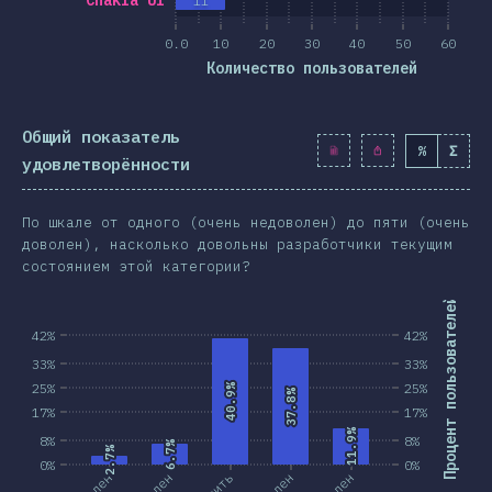
Chakra UI
11
0.0
10
20
30
40
50
60
Количество пользователей
Общий показатель
%
Σ
удовлетворённости
По шкале от одного (очень недоволен) до пяти (очень
доволен), насколько довольны разработчики текущим
состоянием этой категории?
Процент пользователей
42%
42%
33%
33%
25%
25%
40.9%
40.9%
37.8%
37.8%
17%
17%
11.9%
11.9%
8%
8%
6.7%
6.7%
2.7%
2.7%
0%
0%