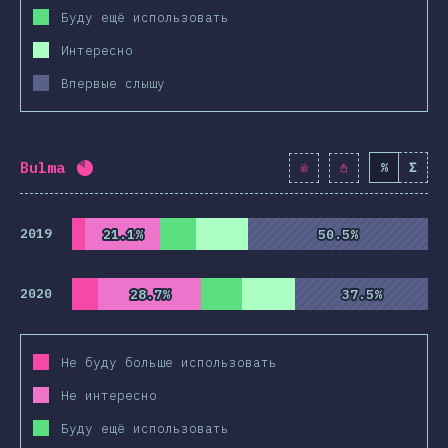
Буду ещё использовать
Интересно
Впервые слышу
Bulma
%
Σ
Процент заполнения:
82
%
(
9425
)
2019
21.1%
21.1%
50.5%
50.5%
2020
28.7%
28.7%
37.5%
37.5%
Не буду больше использовать
Не интересно
Буду ещё использовать