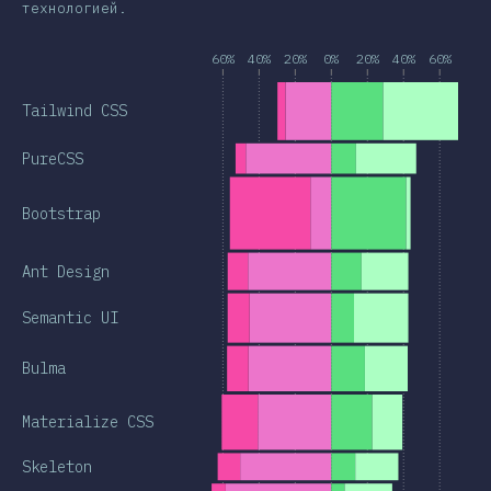
технологией.
60%
40%
20%
0%
20%
40%
60%
Tailwind CSS
PureCSS
Bootstrap
Ant Design
Semantic UI
Bulma
Materialize CSS
Skeleton