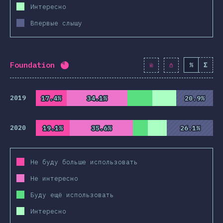
Интересно
Впервые слышу
Foundation
%
Σ
Процент заполнения:
82.1
%
(
9430
)
2019
17.4%
17.4%
34.1%
34.1%
20.9%
20.9%
2020
19.1%
19.1%
35.6%
35.6%
26.1%
26.1%
Не буду больше использовать
Не интересно
Буду ещё использовать
Интересно