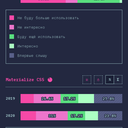
Не буду больше использовать
Не интересно
Буду ещё использовать
Интересно
Впервые слышу
Materialize CSS
%
Σ
Процент заполнения:
82
%
(
9427
)
2019
26.6%
26.6%
17.2%
17.2%
27.8%
27.8%
2020
31%
31%
17.2%
17.2%
23.8%
23.8%