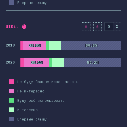
Впервые слышу
UIKit
%
Σ
Процент заполнения:
82
%
(
9419
)
2019
22.5%
22.5%
59.8%
59.8%
2020
25.1%
25.1%
57.2%
57.2%
Не буду больше использовать
Не интересно
Буду ещё использовать
Интересно
Впервые слышу