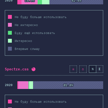
2020
18.9%
18.9%
62.6%
62.6%
Не буду больше использовать
Не интересно
Буду ещё использовать
Интересно
Впервые слышу
Spectre.css
%
Σ
Процент заполнения:
81.9
%
(
9410
)
2020
81.8%
81.8%
Не буду больше использовать