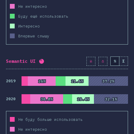
Не интересно
Буду ещё использовать
Интересно
Впервые слышу
Semantic UI
%
Σ
Процент заполнения:
82.1
%
(
9430
)
2019
26%
26%
21.6%
21.6%
37.2%
37.2%
2020
30.8%
30.8%
20.4%
20.4%
32.1%
32.1%
Не буду больше использовать
Не интересно