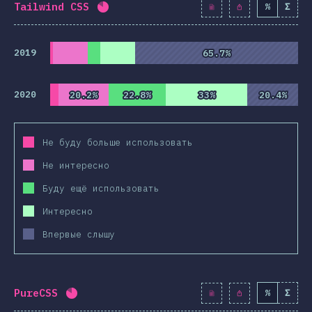
Tailwind CSS
%
Σ
Процент заполнения:
82.2
%
(
9445
)
2019
65.7%
65.7%
2020
20.2%
20.2%
22.8%
22.8%
33%
33%
20.4%
20.4%
Не буду больше использовать
Не интересно
Буду ещё использовать
Интересно
Впервые слышу
PureCSS
%
Σ
Процент заполнения:
81.9
%
(
9415
)