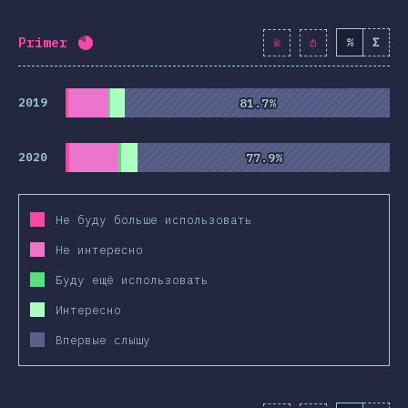
Primer
%
Σ
Процент заполнения:
81.9
%
(
9413
)
2019
81.7%
81.7%
2020
77.9%
77.9%
Не буду больше использовать
Не интересно
Буду ещё использовать
Интересно
Впервые слышу