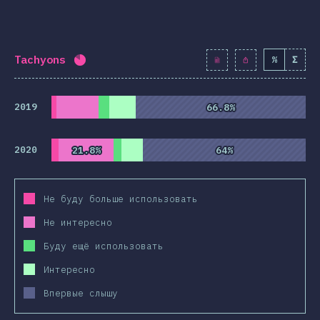
Tachyons
%
Σ
Процент заполнения:
82
%
(
9423
)
2019
66.8%
66.8%
2020
21.8%
21.8%
64%
64%
Не буду больше использовать
Не интересно
Буду ещё использовать
Интересно
Впервые слышу