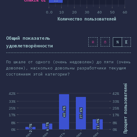
Chakra UI
11
0.0
10
20
30
40
50
60
Количество пользователей
Общий показатель
%
Σ
удовлетворённости
По шкале от одного (очень недоволен) до пяти (очень
доволен), насколько довольны разработчики текущим
состоянием этой категории?
Процент пользователей
42%
42%
33%
33%
25%
25%
40.9%
40.9%
37.8%
37.8%
17%
17%
11.9%
11.9%
8%
8%
6.7%
6.7%
2.7%
2.7%
0%
0%