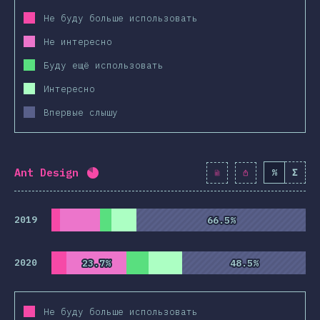
Не буду больше использовать
Не интересно
Буду ещё использовать
Интересно
Впервые слышу
Ant Design
%
Σ
Процент заполнения:
82
%
(
9428
)
2019
66.5%
66.5%
2020
23.7%
23.7%
48.5%
48.5%
Не буду больше использовать