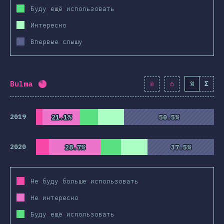
Буду ещё использовать
Интересно
Впервые слышу
Bulma
%
Σ
Процент заполнения:
82
%
(
9425
)
2019
21.1%
21.1%
50.5%
50.5%
2020
28.7%
28.7%
37.5%
37.5%
Не буду больше использовать
Не интересно
Буду ещё использовать