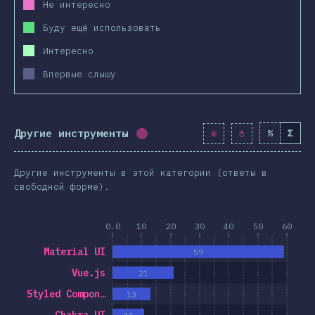
Не интересно
Буду ещё использовать
Интересно
Впервые слышу
Другие инструменты
%
Σ
Процент заполнения:
1.7
%
(
19
Другие инструменты в этой категории (ответы в
свободной форме).
0.0
10
20
30
40
50
60
Material UI
59
Vue.js
21
Styled Compon…
13