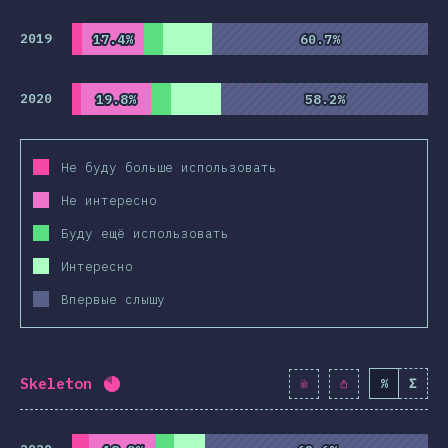
2019
17.4%
17.4%
60.7%
60.7%
2020
19.8%
19.8%
58.2%
58.2%
Не буду больше использовать
Не интересно
Буду ещё использовать
Интересно
Впервые слышу
Skeleton
%
Σ
Процент заполнения:
82
%
(
9424
)