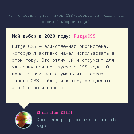
Мы попросили участников CSS-сообщества поделиться
своим ”выбором года”.
Мой выбор в 2020 году:
PurgeCSS
Purge CSS — единственная библиотека,
которую я активно начал использовать в
этом году. Это отличный инструмент для
удаления неиспользуемого CSS-кода. Он
может значительно уменьшить размер
вашего CSS-файла, и к тому же сделать
это быстро и просто.
Christian Oliff
Фронтенд-разработчик в Trimble
MAPS