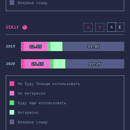
Впервые слышу
UIKit
%
Σ
Процент заполнения:
82
%
(
9419
)
2019
22.5%
22.5%
59.8%
59.8%
2020
25.1%
25.1%
57.2%
57.2%
Не буду больше использовать
Не интересно
Буду ещё использовать
Интересно
Впервые слышу