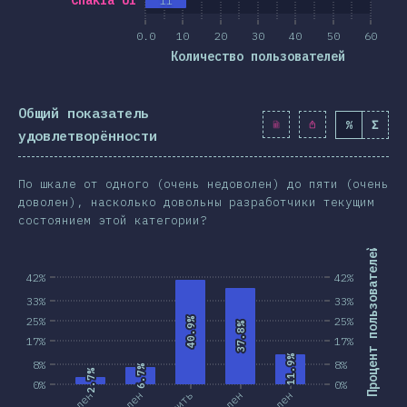
Chakra UI
11
0.0
10
20
30
40
50
60
Количество пользователей
Общий показатель
%
Σ
удовлетворённости
По шкале от одного (очень недоволен) до пяти (очень
доволен), насколько довольны разработчики текущим
состоянием этой категории?
Процент пользователей
42%
42%
33%
33%
25%
25%
40.9%
40.9%
37.8%
37.8%
17%
17%
11.9%
11.9%
8%
8%
6.7%
6.7%
2.7%
2.7%
0%
0%