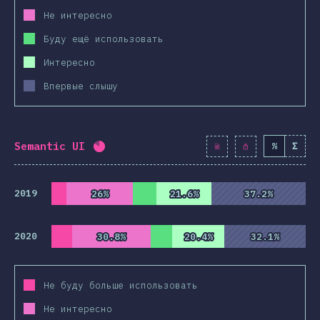
Не интересно
Буду ещё использовать
Интересно
Впервые слышу
Semantic UI
%
Σ
Процент заполнения:
82.1
%
(
9430
)
2019
26%
26%
21.6%
21.6%
37.2%
37.2%
2020
30.8%
30.8%
20.4%
20.4%
32.1%
32.1%
Не буду больше использовать
Не интересно