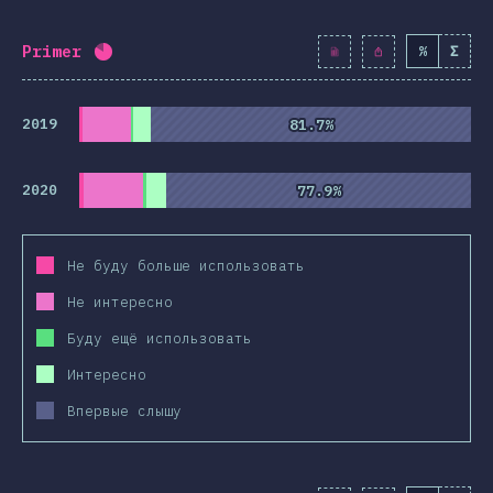
Primer
%
Σ
Процент заполнения:
81.9
%
(
9413
)
2019
81.7%
81.7%
2020
77.9%
77.9%
Не буду больше использовать
Не интересно
Буду ещё использовать
Интересно
Впервые слышу