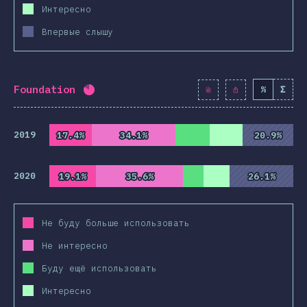
Интересно
Впервые слышу
Foundation
%
Σ
Процент заполнения:
82.1
%
(
9430
)
2019
17.4%
17.4%
34.1%
34.1%
20.9%
20.9%
2020
19.1%
19.1%
35.6%
35.6%
26.1%
26.1%
Не буду больше использовать
Не интересно
Буду ещё использовать
Интересно