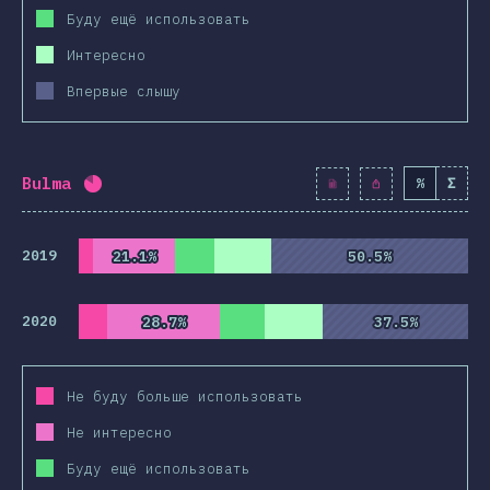
Буду ещё использовать
Интересно
Впервые слышу
Bulma
%
Σ
Процент заполнения:
82
%
(
9425
)
2019
21.1%
21.1%
50.5%
50.5%
2020
28.7%
28.7%
37.5%
37.5%
Не буду больше использовать
Не интересно
Буду ещё использовать