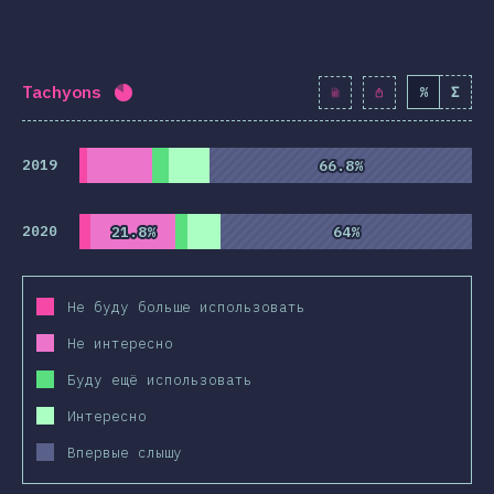
Tachyons
%
Σ
Процент заполнения:
82
%
(
9423
)
2019
66.8%
66.8%
2020
21.8%
21.8%
64%
64%
Не буду больше использовать
Не интересно
Буду ещё использовать
Интересно
Впервые слышу