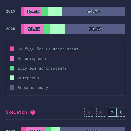
2019
17.4%
17.4%
60.7%
60.7%
2020
19.8%
19.8%
58.2%
58.2%
Не буду больше использовать
Не интересно
Буду ещё использовать
Интересно
Впервые слышу
Skeleton
%
Σ
Процент заполнения:
82
%
(
9424
)