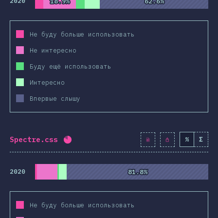
2020
18.9%
18.9%
62.6%
62.6%
Не буду больше использовать
Не интересно
Буду ещё использовать
Интересно
Впервые слышу
Spectre.css
%
Σ
Процент заполнения:
81.9
%
(
9410
)
2020
81.8%
81.8%
Не буду больше использовать