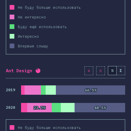
Не буду больше использовать
Не интересно
Буду ещё использовать
Интересно
Впервые слышу
Ant Design
%
Σ
Процент заполнения:
82
%
(
9428
)
2019
66.5%
66.5%
2020
23.7%
23.7%
48.5%
48.5%
Не буду больше использовать