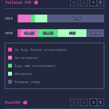
Tailwind CSS
%
Σ
Процент заполнения:
82.2
%
(
9445
)
2019
65.7%
65.7%
2020
20.2%
20.2%
22.8%
22.8%
33%
33%
20.4%
20.4%
Не буду больше использовать
Не интересно
Буду ещё использовать
Интересно
Впервые слышу
PureCSS
%
Σ
Процент заполнения:
81.9
%
(
9415
)