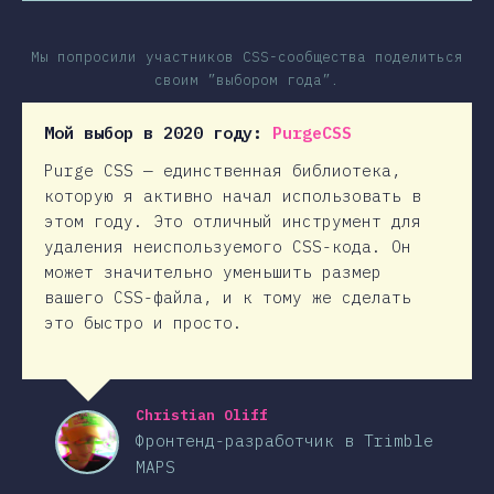
Мы попросили участников CSS-сообщества поделиться
своим ”выбором года”.
Мой выбор в 2020 году:
PurgeCSS
Purge CSS — единственная библиотека,
которую я активно начал использовать в
этом году. Это отличный инструмент для
удаления неиспользуемого CSS-кода. Он
может значительно уменьшить размер
вашего CSS-файла, и к тому же сделать
это быстро и просто.
Christian Oliff
Фронтенд-разработчик в Trimble
MAPS