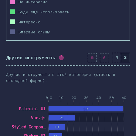
Не интересно
Буду ещё использовать
Интересно
Впервые слышу
Другие инструменты
%
Σ
Процент заполнения:
1.7
%
(
19
Другие инструменты в этой категории (ответы в
свободной форме).
0.0
10
20
30
40
50
60
Material UI
59
Vue.js
21
Styled Compon…
13