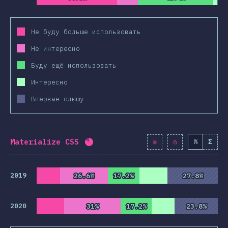
Не буду больше использовать
Не интересно
Буду ещё использовать
Интересно
Впервые слышу
Materialize CSS
%
Σ
Процент заполнения:
82
%
(
9427
)
2019
26.6%
26.6%
17.2%
17.2%
27.8%
27.8%
2020
31%
31%
17.2%
17.2%
23.8%
23.8%