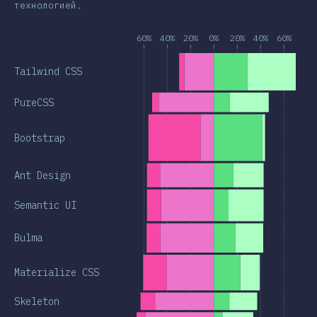
технологией.
60%
40%
20%
0%
20%
40%
60%
Tailwind CSS
PureCSS
Bootstrap
Ant Design
Semantic UI
Bulma
Materialize CSS
Skeleton