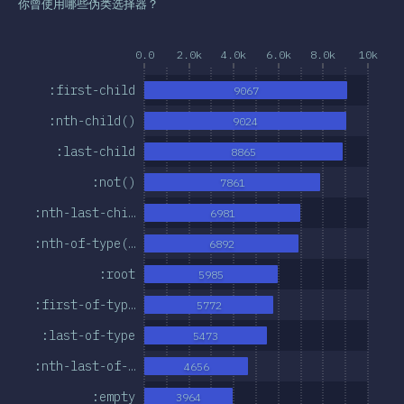
你曾使用哪些伪类选择器？
0.0
2.0k
4.0k
6.0k
8.0k
10k
:first-child
9067
:nth-child()
9024
:last-child
8865
:not()
7861
:nth-last-chi…
6981
:nth-of-type(…
6892
:root
5985
:first-of-typ…
5772
:last-of-type
5473
:nth-last-of-…
4656
:empty
3964