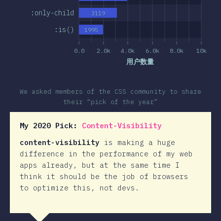
:only-child
3119
:is()
1995
0.0
2.0k
4.0k
6.0k
8.0k
10k
用户数量
We asked members of the CSS community to share
their “pick of the year”
My 2020 Pick:
Content-Visibility
content-visibility
is making a huge
difference in the performance of my web
apps already, but at the same time I
think it should be the job of browsers
to optimize this, not devs.