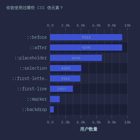
总结
你曾使用过哪些 CSS 伪元素？
0.0
2.0k
4.0k
6.0k
8.0k
10k
::before
9314
::after
9295
::placeholder
6696
::selection
4048
::first-lette…
3916
::first-line
2937
::marker
::backdrop
0.0
2.0k
4.0k
6.0k
8.0k
10k
用户数量