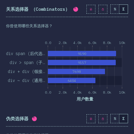
关系选择器 （Combinators）
%
Σ
完成率:
81.8
%
(
9398
)
你曾使用哪些关系选择器？
0.0
2.0k
4.0k
6.0k
8.0k
10k
div span (后代选…
9190
div > span (子…
9157
div + div (领接…
7698
div ~ div (通用…
6404
0.0
2.0k
4.0k
6.0k
8.0k
10k
用户数量
伪类选择器
%
Σ
完成率:
81.8
%
(
9396
)