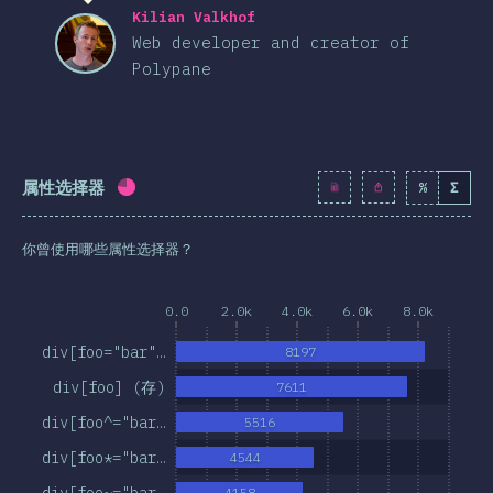
Kilian Valkhof
Web developer and creator of
Polypane
属性选择器
%
Σ
完成率:
74.9
%
(
8608
)
你曾使用哪些属性选择器？
0.0
2.0k
4.0k
6.0k
8.0k
div[foo="bar"…
8197
div[foo] (存)
7611
div[foo^="bar…
5516
div[foo*="bar…
4544
div[foo~="bar…
4158