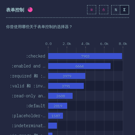
表单控制
%
Σ
完成率:
74.5
%
(
8559
)
你曾使用哪些关于表单控制的选择器？
0.0
2.0k
4.0k
6.0k
8.0k
:checked
7903
:enabled and …
6664
:required 和 :…
3979
:valid 和 :inv…
3791
:read-only an…
2608
:default
2019
:placeholder-…
1587
:indeterminat…