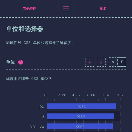
[zh-Hans] general.title
[zh-Hans] general.back_to_intro
[zh-Hans] general.close_nav
其他特征
技术
体中文
单位和选择器
介绍
itter
至 Facebook
分享至 LinkedIn
通过邮件分享
测试你对 CSS 单位和选择器了解多少。
T恤衫
业者统计
单位
%
Σ
完成率:
82.8
%
(
9513
)
特性
你曾用过哪些 CSS 单位？
布局
形与图像
0.0
2.0k
4.0k
6.0k
8.0k
10k
交互
px
9432
排版
%
9139
画与过渡
vh, vw
9007
媒体查询