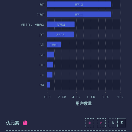
em
8713
其他特征
rem
8711
位和选择器
vmin, vmax
3754
技术
pt
3623
/后处理
ch
1861
SS 框架
cm
SS 方法
mm
S-in-JS
in
er Tools
ex
环境
0.0
2.0k
4.0k
6.0k
8.0k
10k
资料
用户数量
想法
伪元素
%
Σ
完成率:
81.9
%
(
9408
)
大奖