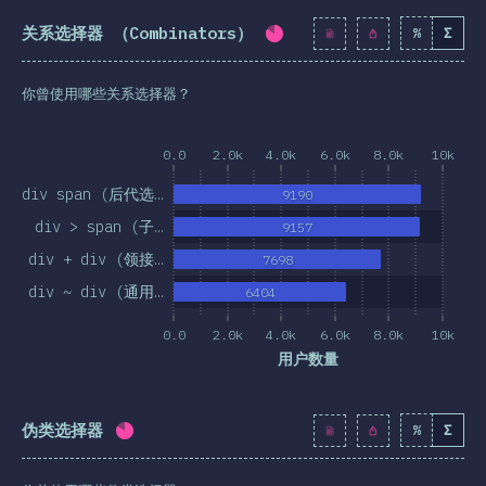
关系选择器 （Combinators）
%
Σ
完成率:
81.8
%
(
9398
)
你曾使用哪些关系选择器？
0.0
2.0k
4.0k
6.0k
8.0k
10k
div span (后代选…
9190
div > span (子…
9157
div + div (领接…
7698
div ~ div (通用…
6404
0.0
2.0k
4.0k
6.0k
8.0k
10k
用户数量
伪类选择器
%
Σ
完成率:
81.8
%
(
9396
)