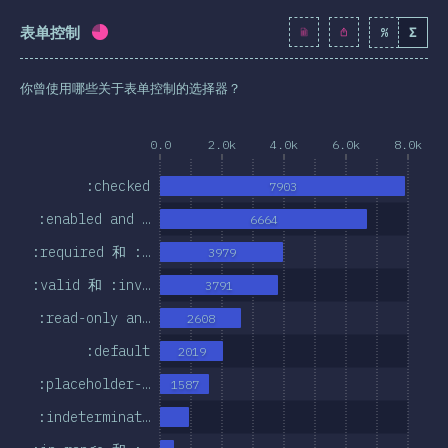
表单控制
%
Σ
完成率:
74.5
%
(
8559
)
你曾使用哪些关于表单控制的选择器？
0.0
2.0k
4.0k
6.0k
8.0k
:checked
7903
:enabled and …
6664
:required 和 :…
3979
:valid 和 :inv…
3791
:read-only an…
2608
:default
2019
:placeholder-…
1587
:indeterminat…