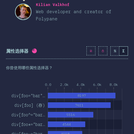
Kilian Valkhof
Web developer and creator of
Polypane
属性选择器
%
Σ
完成率:
74.9
%
(
8608
)
你曾使用哪些属性选择器？
0.0
2.0k
4.0k
6.0k
8.0k
div[foo="bar"…
8197
div[foo] (存)
7611
div[foo^="bar…
5516
div[foo*="bar…
4544
div[foo~="bar…
4158