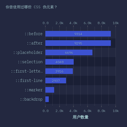
总结
你曾使用过哪些 CSS 伪元素？
0.0
2.0k
4.0k
6.0k
8.0k
10k
::before
9314
::after
9295
::placeholder
6696
::selection
4048
::first-lette…
3916
::first-line
2937
::marker
::backdrop
0.0
2.0k
4.0k
6.0k
8.0k
10k
用户数量