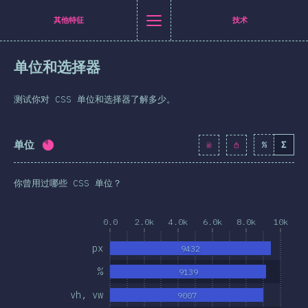
Navigated to [zh-Hans] general.title
[zh-Hans] general.title
[zh-Hans] general.back_to_intro
[zh-Hans] general.close_nav
其他特征
技术
体中文
单位和选择器
介绍
itter
至 Facebook
分享至 LinkedIn
通过邮件分享
测试你对 CSS 单位和选择器了解多少。
T恤衫
业者统计
单位
%
Σ
完成率:
82.8
%
(
9513
)
特性
你曾用过哪些 CSS 单位？
布局
形与图像
0.0
2.0k
4.0k
6.0k
8.0k
10k
交互
px
9432
排版
%
9139
画与过渡
vh, vw
9007
媒体查询