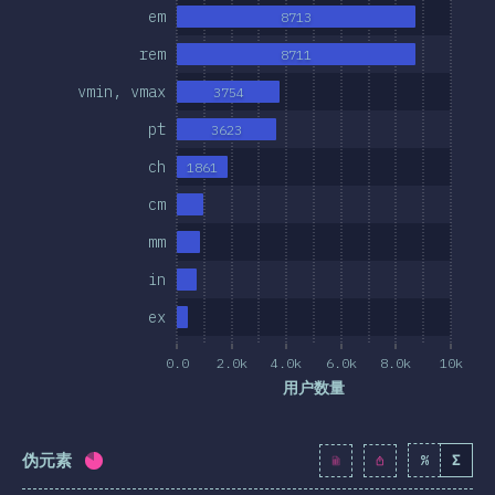
em
8713
其他特征
rem
8711
位和选择器
vmin, vmax
3754
技术
pt
3623
/后处理
ch
1861
SS 框架
cm
SS 方法
mm
S-in-JS
in
er Tools
ex
环境
0.0
2.0k
4.0k
6.0k
8.0k
10k
资料
用户数量
想法
伪元素
%
Σ
完成率:
81.9
%
(
9408
)
大奖