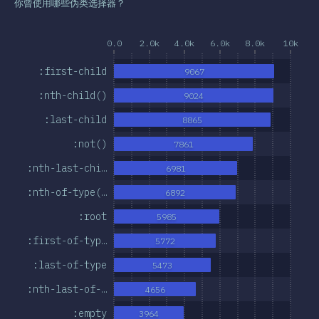
你曾使用哪些伪类选择器？
0.0
2.0k
4.0k
6.0k
8.0k
10k
:first-child
9067
:nth-child()
9024
:last-child
8865
:not()
7861
:nth-last-chi…
6981
:nth-of-type(…
6892
:root
5985
:first-of-typ…
5772
:last-of-type
5473
:nth-last-of-…
4656
:empty
3964