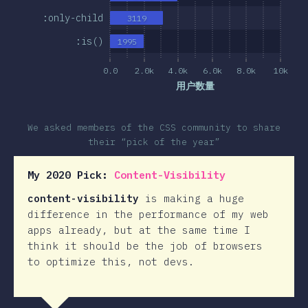
:only-child
3119
:is()
1995
0.0
2.0k
4.0k
6.0k
8.0k
10k
用户数量
We asked members of the CSS community to share
their “pick of the year”
My 2020 Pick:
Content-Visibility
content-visibility
is making a huge
difference in the performance of my web
apps already, but at the same time I
think it should be the job of browsers
to optimize this, not devs.