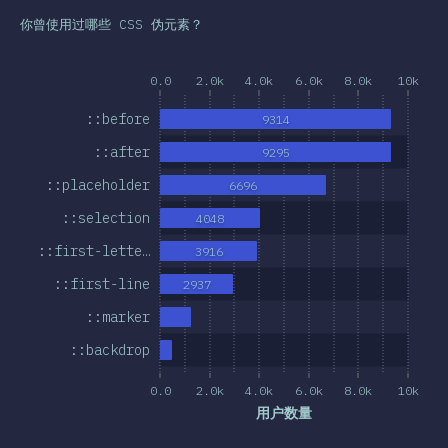
总结
你曾使用过哪些 CSS 伪元素？
0.0
2.0k
4.0k
6.0k
8.0k
10k
::before
9314
::after
9295
::placeholder
6696
::selection
4048
::first-lette…
3916
::first-line
2937
::marker
::backdrop
0.0
2.0k
4.0k
6.0k
8.0k
10k
用户数量