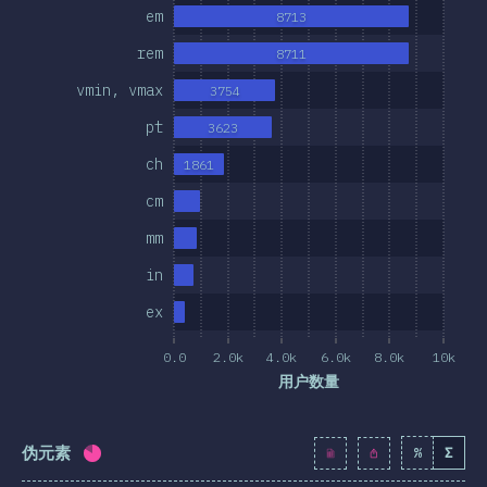
em
8713
其他特征
rem
8711
位和选择器
vmin, vmax
3754
技术
pt
3623
/后处理
ch
1861
SS 框架
cm
SS 方法
mm
S-in-JS
in
er Tools
ex
环境
0.0
2.0k
4.0k
6.0k
8.0k
10k
资料
用户数量
想法
伪元素
%
Σ
完成率:
81.9
%
(
9408
)
大奖