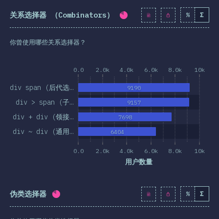
关系选择器 （Combinators）
%
Σ
完成率:
81.8
%
(
9398
)
你曾使用哪些关系选择器？
0.0
2.0k
4.0k
6.0k
8.0k
10k
div span (后代选…
9190
div > span (子…
9157
div + div (领接…
7698
div ~ div (通用…
6404
0.0
2.0k
4.0k
6.0k
8.0k
10k
用户数量
伪类选择器
%
Σ
完成率:
81.8
%
(
9396
)