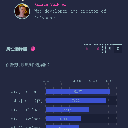
Kilian Valkhof
Web developer and creator of
Polypane
属性选择器
%
Σ
完成率:
74.9
%
(
8608
)
你曾使用哪些属性选择器？
0.0
2.0k
4.0k
6.0k
8.0k
div[foo="bar"…
8197
div[foo] (存)
7611
div[foo^="bar…
5516
div[foo*="bar…
4544
div[foo~="bar…
4158