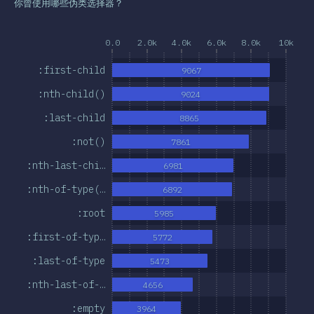
你曾使用哪些伪类选择器？
0.0
2.0k
4.0k
6.0k
8.0k
10k
:first-child
9067
:nth-child()
9024
:last-child
8865
:not()
7861
:nth-last-chi…
6981
:nth-of-type(…
6892
:root
5985
:first-of-typ…
5772
:last-of-type
5473
:nth-last-of-…
4656
:empty
3964