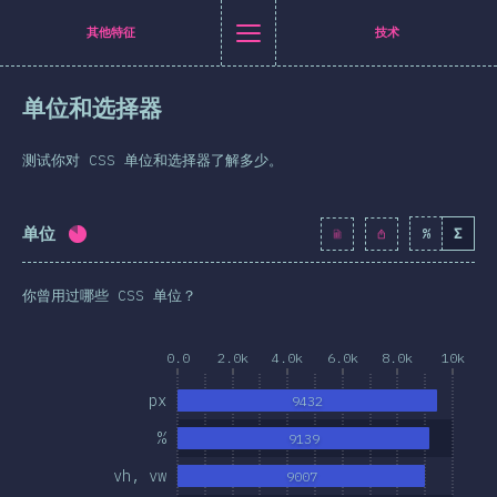
Navigated to [zh-Hans] general.title
[zh-Hans] general.title
[zh-Hans] general.back_to_intro
[zh-Hans] general.close_nav
其他特征
技术
体中文
单位和选择器
介绍
itter
至 Facebook
分享至 LinkedIn
通过邮件分享
测试你对 CSS 单位和选择器了解多少。
T恤衫
业者统计
单位
%
Σ
完成率:
82.8
%
(
9513
)
特性
你曾用过哪些 CSS 单位？
布局
形与图像
0.0
2.0k
4.0k
6.0k
8.0k
10k
交互
px
9432
排版
%
9139
画与过渡
vh, vw
9007
媒体查询