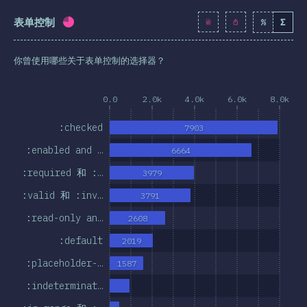
表单控制
%
Σ
完成率:
74.5
%
(
8559
)
你曾使用哪些关于表单控制的选择器？
0.0
2.0k
4.0k
6.0k
8.0k
:checked
7903
:enabled and …
6664
:required 和 :…
3979
:valid 和 :inv…
3791
:read-only an…
2608
:default
2019
:placeholder-…
1587
:indeterminat…