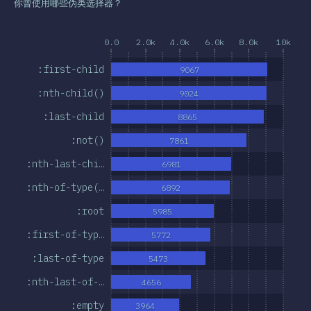
你曾使用哪些伪类选择器？
0.0
2.0k
4.0k
6.0k
8.0k
10k
:first-child
9067
:nth-child()
9024
:last-child
8865
:not()
7861
:nth-last-chi…
6981
:nth-of-type(…
6892
:root
5985
:first-of-typ…
5772
:last-of-type
5473
:nth-last-of-…
4656
:empty
3964