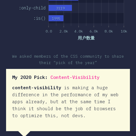
:only-child
3119
:is()
1995
0.0
2.0k
4.0k
6.0k
8.0k
10k
用户数量
We asked members of the CSS community to share
their “pick of the year”
My 2020 Pick:
Content-Visibility
content-visibility
is making a huge
difference in the performance of my web
apps already, but at the same time I
think it should be the job of browsers
to optimize this, not devs.