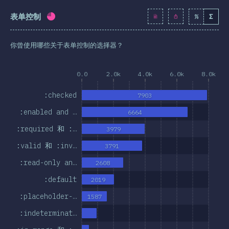
表单控制
%
Σ
完成率:
74.5
%
(
8559
)
你曾使用哪些关于表单控制的选择器？
0.0
2.0k
4.0k
6.0k
8.0k
:checked
7903
:enabled and …
6664
:required 和 :…
3979
:valid 和 :inv…
3791
:read-only an…
2608
:default
2019
:placeholder-…
1587
:indeterminat…