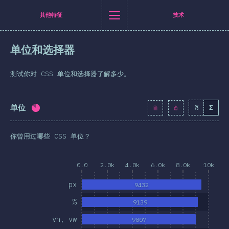
Navigated to [zh-Hans] general.title
[zh-Hans] general.title
[zh-Hans] general.back_to_intro
[zh-Hans] general.close_nav
其他特征
技术
体中文
单位和选择器
介绍
itter
至 Facebook
分享至 LinkedIn
通过邮件分享
测试你对 CSS 单位和选择器了解多少。
T恤衫
业者统计
单位
%
Σ
完成率:
82.8
%
(
9513
)
特性
你曾用过哪些 CSS 单位？
布局
形与图像
0.0
2.0k
4.0k
6.0k
8.0k
10k
交互
px
9432
排版
%
9139
画与过渡
vh, vw
9007
媒体查询