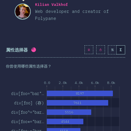
Kilian Valkhof
Web developer and creator of
Polypane
属性选择器
%
Σ
完成率:
74.9
%
(
8608
)
你曾使用哪些属性选择器？
0.0
2.0k
4.0k
6.0k
8.0k
div[foo="bar"…
8197
div[foo] (存)
7611
div[foo^="bar…
5516
div[foo*="bar…
4544
div[foo~="bar…
4158