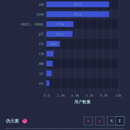
em
8713
其他特征
rem
8711
位和选择器
vmin, vmax
3754
技术
pt
3623
/后处理
ch
1861
SS 框架
cm
SS 方法
mm
S-in-JS
in
er Tools
ex
环境
0.0
2.0k
4.0k
6.0k
8.0k
10k
资料
用户数量
想法
伪元素
%
Σ
完成率:
81.9
%
(
9408
)
大奖