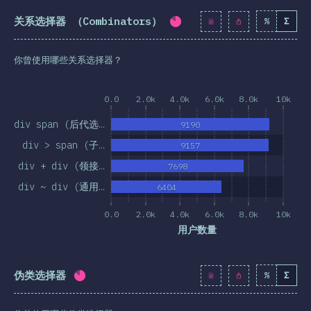
关系选择器 （Combinators）
%
Σ
完成率:
81.8
%
(
9398
)
你曾使用哪些关系选择器？
0.0
2.0k
4.0k
6.0k
8.0k
10k
div span (后代选…
9190
div > span (子…
9157
div + div (领接…
7698
div ~ div (通用…
6404
0.0
2.0k
4.0k
6.0k
8.0k
10k
用户数量
伪类选择器
%
Σ
完成率:
81.8
%
(
9396
)