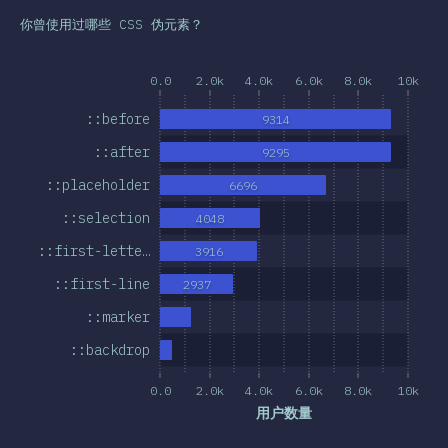
总结
你曾使用过哪些 CSS 伪元素？
0.0
2.0k
4.0k
6.0k
8.0k
10k
::before
9314
::after
9295
::placeholder
6696
::selection
4048
::first-lette…
3916
::first-line
2937
::marker
::backdrop
0.0
2.0k
4.0k
6.0k
8.0k
10k
用户数量