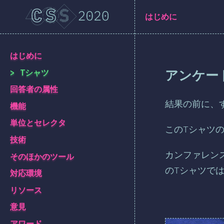
[ja-JP] general.title
はじめに
[ja-JP] general.back_to_intro
はじめに
アンケー
Tシャツ
回答者の属性
結果の前に、すこ
機能
単位とセレクタ
このTシャツ
技術
カンファレン
そのほかのツール
のTシャツで
対応環境
リソース
意見
アワード