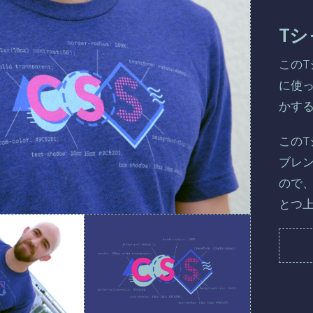
T
このT
に使っ
かす
この
ブレ
ので
とつ