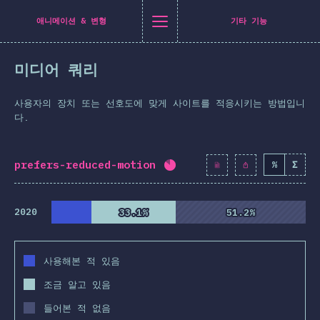
[ko-KR] general.title
[ko-KR] general.back_to_intro
[ko-KR] general.close_nav
애니메이션 & 변형
기타 기능
한국어
미디어 쿼리
소개
 공유
이스북에 공유
링크드인에 공유
이메일에 공유
사용자의 장치 또는 선호도에 맞게 사이트를 적응시키는 방법입니
티셔츠
다.
구 통계
prefers-reduced-motion
%
Σ
완료율:
83.4
%
(
9579
)
기능
레이아웃
2020
33.1%
33.1%
51.2%
51.2%
 & 그래픽
상호작용
사용해본 적 있음
이포그래피
조금 알고 있음
이션 & 변형
들어본 적 없음
디어 쿼리