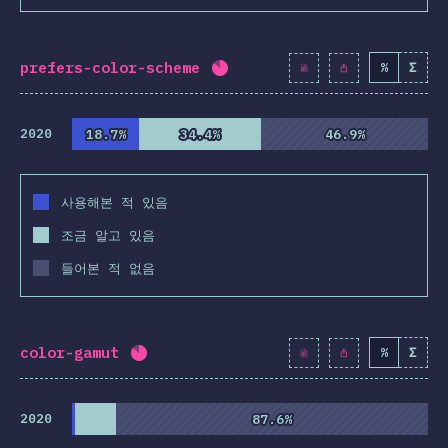
타 기능
 & 선택자
prefers-color-scheme
%
Σ
완료율:
83.5
%
(
9598
)
기술
2020
18.7%
18.7%
34.4%
34.4%
46.9%
46.9%
/후처리기
S 프레임워크
사용해본 적 있음
SS 방법론
조금 알고 있음
S-in-JS
들어본 적 없음
타 도구
환경
리소스
color-gamut
%
Σ
완료율:
83.8
%
(
9631
)
의견
2020
87.6%
87.6%
시상식